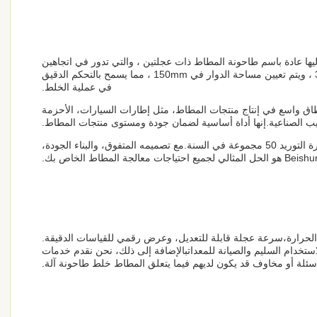
يها عادة باسم طاحونة المطاط ذات عجلتين ، والتي تدور في اتجاهين
معاكسين بسرعة يمكن التحكم فيها. سطح العجلة سلس ،ضمان خلط فعال ومتسق للمواد المطاطيةيمكن ضبط سرعة الدوار من 20-30m / min ، ويتم تعيين مساحة الدوار في 150mm ، مما يسمح بالتحكم الدقيق
في عملية الخلط.
طاق واسع في إنتاج منتجات المطاط، مثل إطارات السيارات، الأحزمة
نابيب الصناعية.إنها أداة أساسية لضمان جودة ومستوى منتجات المطاط.
يتم تسليم آلة طاحونة خلط المطاط على لوحات أو أفلام تعبئة أو حاويات ولها وقت تسليم يبلغ 45 يومًا. تشمل شروط الدفع L / C و T / T ، وقدرة التوريد 50 مجموعة في السنة.مع تصميمه المتفوق، والبناء الجودة،
الحرارة،سرعة عجلة قابلة للتعديل، وعرض رقمي للقياسات الدقيقة.
لاستخدام السليم والصيانة للمعداتبالإضافة إلى ذلك، نحن نقدم خدمات
 أسئلة أو مخاوف قد يكون لديهم فيما يتعلق المطاط خلط طاحونة آلة.