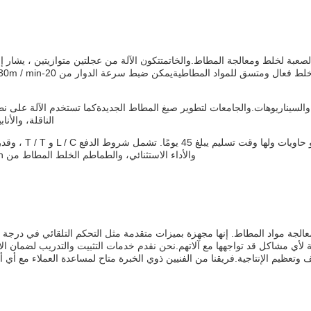
بة لخلط ومعالجة المطاط.والخاتمتتكون الآلة من عجلتين متوازيتين ، يشار إل
السيناريوهات.والجامعات لتطوير صيغ المطاط الجديدةكما تستخدم الآلة على ن
الناقلة، والأ
والأداء الاستثنائي، والطماطم الخلط المطاط من Beishun هو الحل المثالي لجميع احتياجات معالجة المطاط الخاص بك.
الجة مواد المطاط. إنها مجهزة بميزات متقدمة مثل التحكم التلقائي في درجة 
قة لأي مشاكل قد تواجهها مع آلاتهم.نحن نقدم خدمات التثبيت والتدريب لضمان ا
 وتعظيم الإنتاجية.فريقنا من الفنيين ذوي الخبرة متاح لمساعدة العملاء مع أي