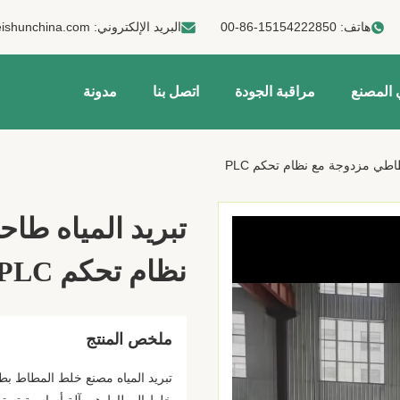
هاتف:
00-86-15154222850
البريد الإلكتروني:
ishunchina.com
 المصنع
مراقبة الجودة
اتصل بنا
مدونة
اطي مزدوجة مع نظام تحكم PLC
تبريد المياه ط
نظام تحكم PLC
ملخص المنتج