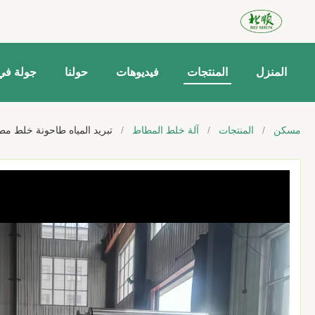
المنزل
المنتجات
فيديوهات
حولنا
جولة في
مسكن
/
المنتجات
/
آلة خلط المطاط
/
تبريد المياه طاحونة خلط مط