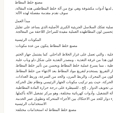
مصنع خلط المطاط
لديها أدوات مكشوفة وهي نوع من آلة خلط المطاطفي هذه المقالة،
سوف نقدم مقدمة مفصلة لهذه الآلة:
مبدأ العمل
ة تفكك السلاسل الجزيئية الكبرى الأصلية،الذي يساعد على تقليل
حسين لون المطاطهذه العملية مفيدة للمراحل اللاحقة من المعالجة.
المكونات الرئيسية
مصنع خلط المطاط يتكون من عدة مكونات:
لية ، والتي تعمل على غرار الخلاط الداخلي. كما يشتمل جهاز الختم.
تكون هذا من غرفة التغذية ، ومصدر التغذية على شكل دلو وباب علبة.
اطية ، مما يسرع عملية خلط المطاط ويحسن من تأثير خلط المطاط.
 التفريغ: يستخدم لتفريغ مواد المطاط بعد الانتهاء من خلط المطاط.
كون من المحرك، والربط المرن، والحد من السرعة، وربط العدادات.
الحركة، حيث يتم تركيب مكونات الجهاز الرئيسي ونظام نقل الحركة.
 إلى تجويف الدوار ، إلخ ، للسيطرة على درجة حرارة المادة المطاطية.
ة التشغيل، وأدوات كهربائية مختلفة، وهو مركز تشغيل الآلة بأكملها.
دوار للحد من الاحتكاك بين الأجزاء المتحركة وتطويل عمر الخدمة.
الاستخدامات الرئيسية
مصنع خلط المطاط له استخدامات مختلفة: