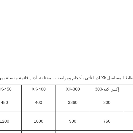
ات مختلفة. أدناه قائمة مفصلة بمواصفات كل نموذج:
إكس كيه-300
XK-360
XK-400
K-450
450
400
3360
300
1200
1000
900
750