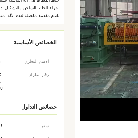
خلط المطاط هي آلة أساسية تستخد
إجراء الخلط الساخن والتشكيل.لد
نقدم مقدمة مفصلة لهذه الآلة: مب.
الخصائص الأساسية
الاسم التجاري:
un
رقم الطراز:
K-
，
00
خصائص التداول
سعر:
قا