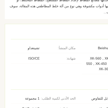
مها مصانع المطاط لإعداد المطاط المسطح، المطاط المختلط، أو
يها أدوات مكشوفة وهي نوع من آلة خلط المطاطفي هذه المقالة، سوف
..
Beish
مكان المنشأ:
تشينغداو
XK-560，X
شهادة:
ISO/CE
550，XK-450
XK-3
بل للتفاوض
الحد الأدنى لكمية الطلب:
1 مجموعة