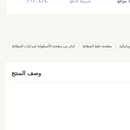
اقع
شروط الدفع:
T / T ، L / C.
اتيكية
مطحنة خلط المطاط
اثنان من مطحنة الأسطوانة لمركبات المطاط
وصف المنتج