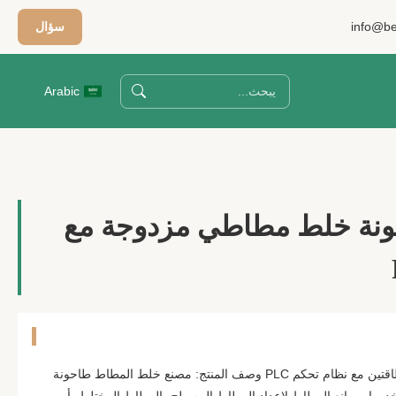
info@be
سؤال
Arabic
احونة خلط مطاطي مزدوجة مع
تبريد المياه مصنع خلط المطاط بطاقتين مع نظام تحكم PLC وصف المنتج: مصنع خلط المطاط طاحونة