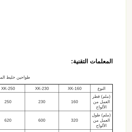
المعلمات التقنية:
طواحين خليط المطاط المسلسل Xk لدينا تأتي بأحجام ومواصف
النوع
XK-160
XK-230
XK-250
(ملم) قطر
العمل من
160
230
250
الألواح
(ملم) طول
العمل من
320
600
620
الألواح