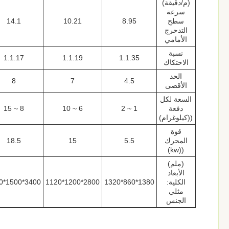
(م/دقيقة)
سرعة
سطح
8.95
10.21
14.1
التدحرج
الأمامي
نسبة
1.1.17
1.1.19
1.1.35
الاحتكاك
الحد
8
7
4.5
الأقصى
السعة لكل
دفعة
1 ~ 2
6 ~ 10
8 ~ 15
((كيلوغرام)
قوة
المحرك
5.5
15
18.5
((kw)
(ملم)
الأبعاد
الكلية:
1380*860*1320
2800*1200*1120
3400*1500*1500
مثلي
الجنس