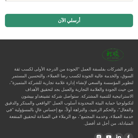
أرسلي الآن
تلتزم الشركات بفلسفة العمل "الجودة من الدرجة الأولى لكسب ثقة
السوق، والخدمة عالية الجودة لكسب رضا العملاء، والتحسين المستمر
لتطوير المؤسسة والسعي لإنشاء إدارة علامة تجارية للشركة المتميزة"،
من حيث الجودة والعلامة التجارية والعمل بجد لتحقيق الأهداف
الاستراتيجية للتنمية المشتركة. ستواصل شركة تشينغداو بييشون
لتكنولوجيا حماية البيئة المحدودة أسلوب العمل "الواقعي والمبتكر والدقيق
والفعال"، والحكم الرشيد، والنزاهة أولاً، مع إحساس عالٍ بالمسؤولية "في
خدمة العملاء، وخدمة المجتمع"، مع الزملاء في الصناعة لتحقيق المنفعة
المتبادلة، من أجل غد أفضل.