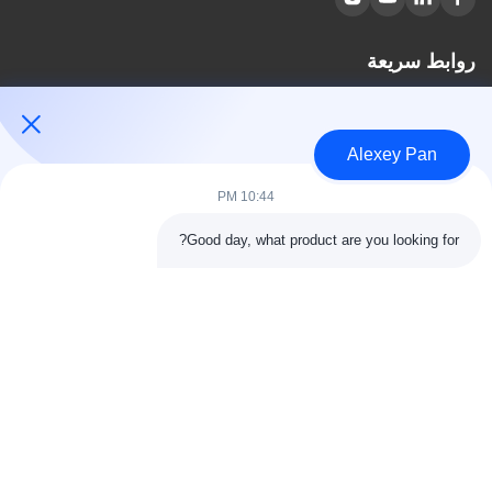
روابط سريعة
مسكن
معلومات عنا
Alexey Pan
المنتجات
اتصل بنا
10:44 PM
فئات
Good day, what product are you looking for?
آلة ضغط الكبريت المطاطية
آلة خلط المطاط
آلة تبريد المطاط الدفعة
آلة صنع إطارات الدراجات النارية
آلة عجن المطاط
اتصل بنا
هاتف: 00-86-15154222850