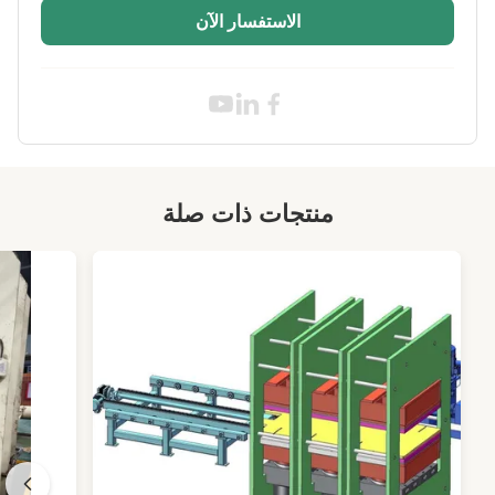
الاستفسار الآن
Condition:
جديد
Frequency:
50 هرتز
Dimension:
2500 × 1200 × 1500 مم أو التخصيص
Use:
وصلة الأنبوب الداخلي للدراجة النارية
Color:
الأزرق
منتجات ذات صلة
Effective
1-4 ملم
Thickness:
Heating Type:
الكهربائية
High Light:
آلة صقل الأنابيب الداخلية من المطاط الطبيعي
,
آلة تصفية الأنابيب الداخلية من المطاط البوتيل
,
آلة تصفية الأنابيب الداخلية للدراجة النارية