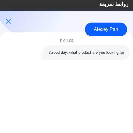
روابط سريعة
مسكن
معلومات عنا
Alexey Pan
المنتجات
اتصل بنا
1:09 PM
فئات
Good day, what product are you looking for?
آلة ضغط الكبريت المطاطية
آلة خلط المطاط
آلة تبريد المطاط الدفعة
آلة صنع إطارات الدراجات النارية
آلة عجن المطاط
اتصل بنا
هاتف: 00-86-15154222850
بريد إلكتروني:
info@beishunchina.com