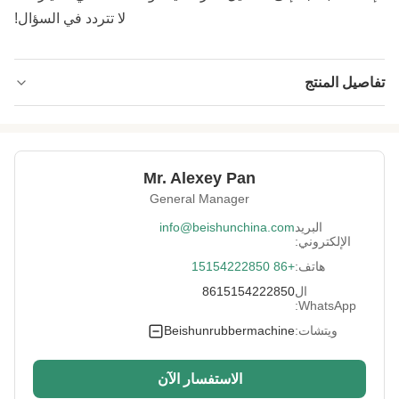
لا تتردد في السؤال!
تفاصيل المنتج
Warranty:
سنة واحدة
Warrenty:
سنة واحدة
Mr. Alexey Pan
After Sales
مهندس متاح
General Manager
Service:
البريد
info@beishunchina.com
Working Pressure:
0.6-0.8 ميجا باسكال
الإلكتروني:
هاتف:
+86 15154222850
Usage:
نقل مداس الإطار والأنبوب الداخلي
ال
8615154222850
Guarantee:
سنة واحدة
WhatsApp:
ويتشات:
Beishunrubbermachine
Effective
1-4 ملم
Thickness:
الاستفسار الآن
Heating Way:
بخار أو كهربائي