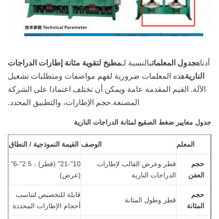
أدناه
جدول المعلمات
بالنسبة لـ
مطبخ لتقوية مثانة إطارات الدراجات
النارية
هذه المعلمات ضرورية لفهم مواصفات ومتطلبات تشغيل
الآلة. القيم المقدمة عامة ويمكن أن تختلف اعتمادا على الشركة
المصنعة.حجم الإطارات، والتطبيق المحدد.
جدول معايير ضغط الصقيع لمثانة الدراجات النارية
المعلم
الوصف
القيمة النموذجية / النطاق
حجم
قطر وعرض القالب لإطارات
10"-21" (قطر) ، 2.5"-6"
العفن
الدراجات النارية
(عرض)
حجم
قابلة للتخصيص لتناسب
قطر وطول المثانة
المثانة
أحجام الإطارات المحددة