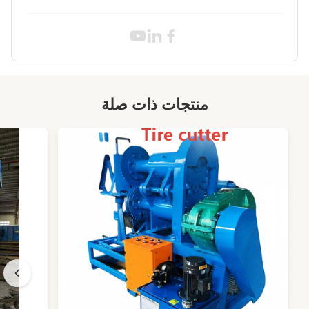
Effective Width:
1000 مللي متر أو التخصيص
Main Parts:
جسم الآلة ، الصيانة والطبل
Heating Type:
الكهربائية
Control:
أوتوماتيكي
منتجات ذات صلة
220V/380V
Voltage:
Weight:
1500 كجم
2200mm*1200mm*1800mm
Dimension:
High Light:
مطبخ لتجفيف مثانة إطارات الدراجات النارية
,
مطبخ عالية الجودة لتجفيف المثانة