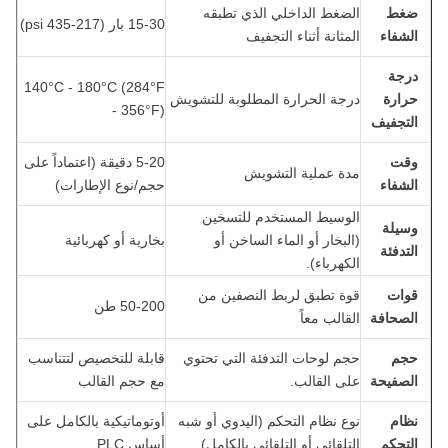
ضغط
الضغط الداخلي الذي تطبقه
15-30 بار (217-435 psi)
الشفاء
المثانة أثناء التجفيف
درجة
140°C - 180°C (284°F
حرارة
درجة الحرارة المطلوبة للتشويش
- 356°F)
التجفيف
وقت
5-20 دقيقة (اعتماداً على
مدة عملية التشويش
الشفاء
حجم/نوع الإطارات)
الوسيط المستخدم للتسخين
وسيلة
(البخار أو الماء الساخن أو
بخارية أو كهربائية
التدفئة
الكهرباء).
قوات
قوة تطبق لربط النصفين من
50-200 طن
الصحافة
القالب معاً
حجم
حجم لوحات التدفئة التي تحتوي
قابلة للتخصيص لتتناسب
الصفيحة
على القالب.
مع حجم القالب
نظام
نوع نظام التحكم (اليدوي أو شبه
أوتوماتيكية بالكامل على
التحكم
التلقائي أو التلقائي بالكامل).
أساس PLC