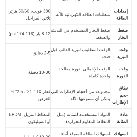
إمدادات
380 فولت، 50/60 هرتز،
متطلبات الطاقة الكهربائية للآلة.
الطاقة
ثلاثي المراحل
ضغط
ضغط البخار المستخدم في التدفئة
8-12 بار (116-174 psi)
البخار
والضغط.
وقت
الوقت المطلوب لتبريد القالب قبل
2-5 دقائق
التبريد
فتحه
وقت
الوقت الإجمالي لدورة معالجة
10-30 دقيقة
الدورة
واحدة كاملة.
نطاق
مجموعة من أحجام الإطارات التي
قطر 10 "-21"، 2.5"-6"
حجم
يمكن أن تستوعبها الآلة.
العرض
الإطارات
مادة
المواد المستخدمة للمثانة (مثل
المطاط النتريل، EPDM،
المثانة
المطاط المقاوم للحرارة).
أو السيليكون
استهلاك
استهلاك الطاقة المتوقع أثناء