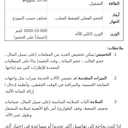
10-30 كيلوواط
الطاقة
التشغيل.
أبعاد
الحجم الفعلي للضغط الصلب.
تختلف حسب النموذج
الجهاز
2000-10،000 كجم
الوزن
الوزن الكلي للآلة
(اعتماداً على الحجم)
ملاحظات:
التخصيص:
يمكن تخصيص العديد من المعلمات (على سبيل المثال ،
حجم القالب ، حجم المثانة ، وقت التجمد) بناءً على المتطلبات
المحددة للإطارات التي يتم إنتاجها.
الميزات المتقدمة:
قد تتضمن الآلات الحديثة ميزات مثل واجهات
الشاشة اللمسية، والمراقبة في الوقت الحقيقي، وأنظمة إدخال /
إزالة المثانة الآلية.
السلامة:
آليات السلامة المناسبة (على سبيل المثال، صمامات
تخفيف الضغط، وقف الطوارئ) أمر بالغ الأهمية لسلامة المشغل
وطول عمر الآلة.
إذا كنت بحاجة إلى تفاصيل أكثر تحديدا أو مساعدة في اختيار آلة،