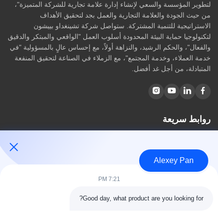
لتطوير المؤسسة والسعي لإنشاء إدارة علامة تجارية للشركة المتميزة"،
من حيث الجودة والعلامة التجارية والعمل بجد لتحقيق الأهداف
الاستراتيجية للتنمية المشتركة. ستواصل شركة تشينغداو بييشون
لتكنولوجيا حماية البيئة المحدودة أسلوب العمل "الواقعي والمبتكر والدقيق
والفعال"، والحكم الرشيد، والنزاهة أولاً، مع إحساس عالٍ بالمسؤولية "في
خدمة العملاء، وخدمة المجتمع"، مع الزملاء في الصناعة لتحقيق المنفعة
المتبادلة، من أجل غد أفضل.
روابط سريعة
مسكن
معلومات عنا
Alexey Pan
المنتجات
اتصل بنا
7:21 PM
فئات
Good day, what product are you looking for?
آلة ضغط الكبريت المطاطية