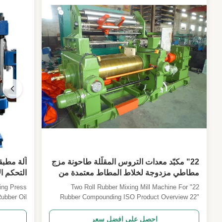
22" مكبّد معدات التروس المقلّلة طاحونة مزج
آلة مطبق
مطاطي مزدوجة لخلاط المطاط معتمدة من
التحكم ال
قبل منظمة الأيزو
ing Press
22" Two Roll Rubber Mixing Mill Machine For
ubber Oil
Rubber Compounding ISO Product Overview 22"
pecialized
Hardened Gear Reducer Two Roll Rubber Mixing
rubber oil
Mill for professional rubber compounding
احصل على افضل سعر