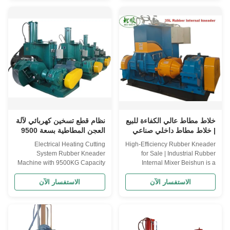
synthetic rubber, reclaimed
various plastic materials and
rubber and plastic smelting and
plastics. It is especially suitable
mixing, rubber and plastic
for middle and small sized
blending, but also for blending
rubber and plastic products
of variety of low ...
factories and ...
خلاط مطاط عالي الكفاءة للبيع
نظام قطع تسخين كهربائي لآلة
| خلاط مطاط داخلي صناعي
العجن المطاطية بسعة 9500
وحجم تجويف 35 لتر
كجم وسعة خلط 55 لترًا
Electrical Heating Cutting
High-Efficiency Rubber Kneader
System Rubber Kneader
for Sale | Industrial Rubber
Machine with 9500KG Capacity
Internal Mixer Beishun is a
and 55 L Mixing Capacity
leading manufacturer of
Product Description The Rubber
advanced rubber manufacturing
الاستفسار الآن
الاستفسار الآن
Kneader Machine is a high-
machinery, providing efficient,
performance industrial
reliable, and precise processing
equipment designed for efficient
solutions for rubber and tire
rubber and plastic mixing. With
manufacturers worldwide. Our
a powerful main motor power of
heavy-duty equipment is