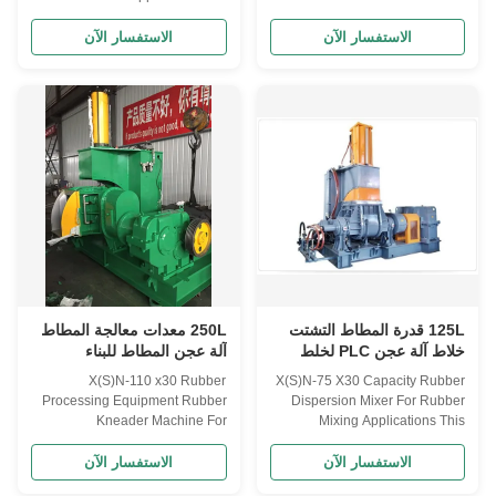
are instrumental in offering a
Introduction: The rubber
high quality range of Dispersion
kneader is suitable for the
الاستفسار الآن
الاستفسار الآن
Kneaders to the esteemed
mastication of rubber and
clients in various ranges &
plastics and the mixing of
specifications. We offer
various rubber materials. This
complete series of kneaders
machine is composed of electric
from lab to 420 Litres production
motor, pressing device, frame,
model in ...
mixing chamber and ...
125L قدرة المطاط التشتت
250L معدات معالجة المطاط
خلاط آلة عجن PLC لخلط
آلة عجن المطاط للبناء
المطاط
X(S)N-110 x30 Rubber
X(S)N-75 X30 Capacity Rubber
Processing Equipment Rubber
Dispersion Mixer For Rubber
Kneader Machine For
Mixing Applications This
Construction Applications This
machine is suitable for the
rubber kneader machine is
plastication of rubber and
الاستفسار الآن
الاستفسار الآن
mainly used for natural rubber,
plastics and the mixing of