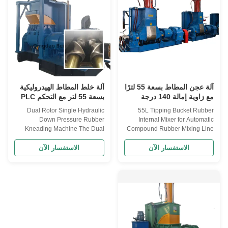
110KW, this Rubber ...
constructe...
آلة عجن المطاط بسعة 55 لترًا
آلة خلط المطاط الهيدروليكية
مع زاوية إمالة 140 درجة
بسعة 55 لتر مع التحكم PLC
وتبريد مائي لخلط المطاط
لمعالجة المطاط بكفاءة
Dual Rotor Single Hydraulic
55L Tipping Bucket Rubber
الأوتوماتيكي
Down Pressure Rubber
Internal Mixer for Automatic
Kneading Machine The Dual
Compound Rubber Mixing Line
Rotor Single Hydraulic Pressure
This 55L tipping bucket rubber
Rubber Kneading Machine is an
internal mixer is designed for
الاستفسار الآن
الاستفسار الآن
essential industrial equipment
efficient compound rubber
designed for mixing and
mixing in automated production
kneading rubber compounds
lines, offering precise control
with various additives to achieve
and reliable performance for
homogeneous mixtures. The
industrial rubber processing ...
hydraulic pressure ...