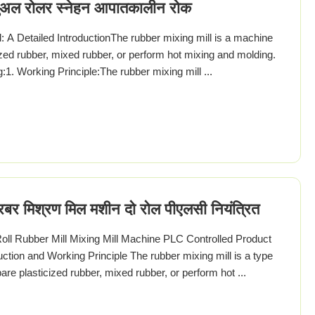
नुअल रोलर स्नेहन आपातकालीन रोक
: A Detailed IntroductionThe rubber mixing mill is a machine
ized rubber, mixed rubber, or perform hot mixing and molding.
:1. Working Principle:The rubber mixing mill ...
 रबर मिश्रण मिल मशीन दो रोल पीएलसी नियंत्रित
l Rubber Mill Mixing Mill Machine PLC Controlled Product
uction and Working Principle The rubber mixing mill is a type
re plasticized rubber, mixed rubber, or perform hot ...