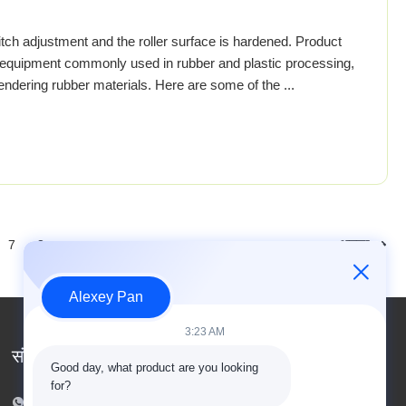
itch adjustment and the roller surface is hardened. Product
of equipment commonly used in rubber and plastic processing,
endering rubber materials. Here are some of the ...
अगला
7
8
Alexey Pan
3:23 AM
संपर्क करें
Good day, what product are you looking 
for?
टेलीफोन: 00-86-15154222850