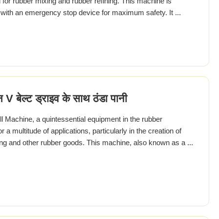
d for rubber mixing and rubber refining. This machine is
d with an emergency stop device for maximum safety. It ...
 बेल्ट ड्राइव के साथ ठंडा पानी
l Machine, a quintessential equipment in the rubber
a multitude of applications, particularly in the creation of
ng and other rubber goods. This machine, also known as a ...