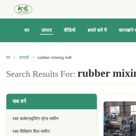
घर
उत्पाद
वीडियो
हमारे बारे में
कारखाने क
घर
/
उत्पादों
/
rubber mixing mill
rubber mixi
Search Results For:
सब वर्ग
रबर वल्केनाइजिंग प्रेस मशीन
रबर मिक्सिंग मिल मशीन