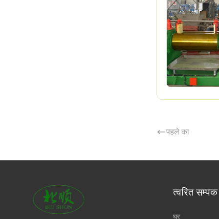
पहले का
त्वरित सम्पक
घर