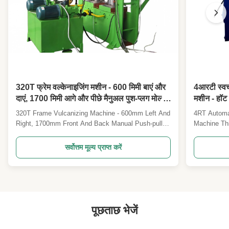
320T फ्रेम वल्केनाइजिंग मशीन - 600 मिमी बाएं और
4आरटी स्वचा
दाएं, 1700 मिमी आगे और पीछे मैनुअल पुश-प्लग मोल्ड
मशीन - हॉट 
हॉट प्रेसिंग फोर्मिंग मशीन
से हीटिंग - व
320T Frame Vulcanizing Machine - 600mm Left And
4RT Automat
तापमान - अन
Right, 1700mm Front And Back Manual Push-pull
Machine Thi
Mold Hot Pressing Forming Machine This advanced
rapid heatin
frame vulcanizing machine is designed for pressing
and complet
सर्वोत्तम मूल्य प्राप्त करें
rubber mold products and corresponding
and plastic
specifications of sealing parts for thermosetting
Specificati
plastics, ...
independent 
पूछताछ भेजें