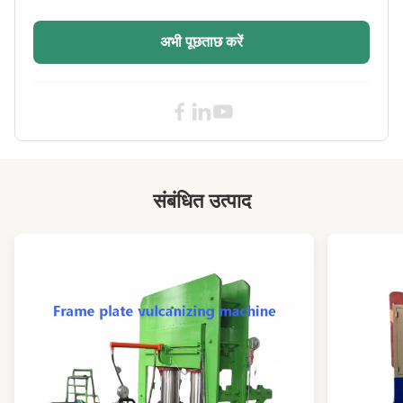
Name:
रबर मिश्रण मिल मशीन
अभी पूछताछ करें
RollerStructure:
कच्चा लोहा
Power:
55 किलोवाट, 90 किलोवाट, 110 किलोवाट
Electrical Part:
श्नाइडर, मित्सुबिशी, सीमेंस
High Light:
14 इंच रबर मिश्रण मिल मशीन
,
12 इंच रबर मिश्रण मिल मशीन
,
16 इंच दो रोल मिश्रण मिल
संबंधित उत्पाद