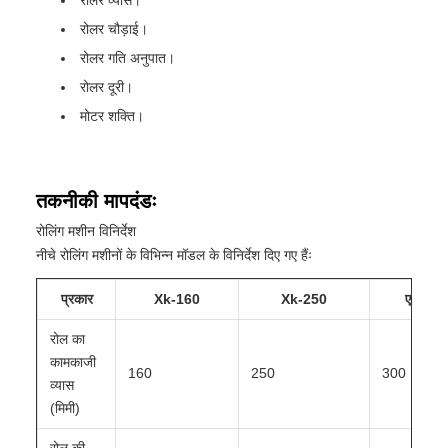
रोलर व्यास।
रोलर चौड़ाई।
रोलर गति अनुपात।
रोलर दूरी।
मोटर शक्ति।
तकनीकी मापदंडः
रोलिंग मशीन विनिर्देश
नीचे रोलिंग मशीनों के विभिन्न मॉडल के विनिर्देश दिए गए हैंः
प्रकार
Xk-160
Xk-250
एक्सके-
रोल का
कामकाजी
160
250
300
व्यास
(मिमी)