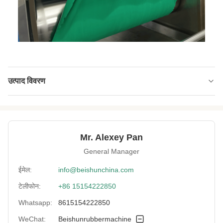
उत्पाद विवरण
RollerSurface:
चिकनी
RollerLubrication:
नियमावली
Mr. Alexey Pan
SafetyDevice:
आपातकालीन बंद
General Manager
Power:
220V/380V
ईमेल:
info@beishunchina.com
टेलीफोन:
+86 15154222850
RollerSpace:
15 मिमी
Whatsapp:
8615154222850
RollerSpeed:
20-30 मी / मिनट
WeChat:
Beishunrubbermachine