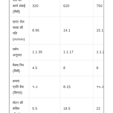
रोल की
कार्य लंबाई
320
620
750
(मिमी)
फ्रंट रोल
सतह की
8.95
14.1
15.1
गति
(m/min)
घर्षण
1:1.35
1:1.17
1:1.27
अनुपात
मैक्स.निप
4.5
8
8
(मिमी)
क्षमता
प्रति बैच
१-२
8-15
१५-२०
(किग्रा)
मोटर की
शक्ति
5.5
18.5
22