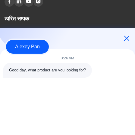
त्वरित सम्पक
घर
हमारे बारे में
उत्पादों
Alexey Pan
संपर्क करें
3:26 AM
श्रेणियाँ
Good day, what product are you looking for?
रबर वल्केनाइजिंग प्रेस मशीन
रबर मिक्सिंग मिल मशीन
बैच ऑफ रबर कूलिंग मशीन
मोटरसाइकिल टायर बनाने की मशीन
रबड़ Kneader मशीन
संपर्क करें