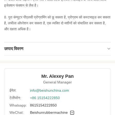
इजेक्शन फंक्शन से लैस है।
8. पूरा कंप्यूटर पीएलसी प्रोग्रामिंग को छू सकता है, प्रोग्राम को कस्टमाइज़ कर सकता
है, लचीला ऑपरेशन कर सकता है, एक व्यक्ति दो मशीनों को संचालित कर सकता है,
और दक्षता अधिक है।
उत्पाद विवरण
Condition:
नया
Warranty:
2 साल
Mr. Alexey Pan
Type:
वल्केनाइजर, प्लेट वल्केनाइजिंग प्रेस
General Manager
After-Sales
विदेशों में सर्विस मशीनरी के लिए उपलब्ध इंजीनियर्स, फील्ड
ईमेल:
info@beishunchina.com
Service Provided:
मेंटेनेंस और रिपेयर सर्विस, वीडियो टेक्निक
टेलीफोन:
+86 15154222850
Voltage:
ग्राहक अनुरोध
Whatsapp:
8615154222850
WeChat:
Beishunrubbermachine
Application:
अंतिम उत्पाद होने के लिए वल्केनाइजिंग, कन्वेयर बेल्ट गर्म