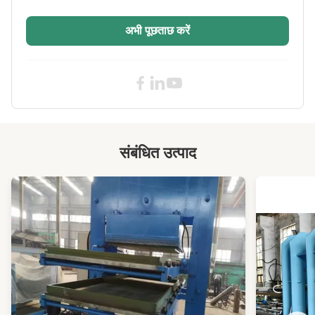
वल्केनाइजिंग संयुक्त, स्टील कॉर्ड और मल्टी
अभी पूछताछ करें
Working Layer:
1
Product Name:
रबर हॉट प्लेट वल्केनाइजिंग मशीन, 1400x5700 मिमी प्लेटन
आकार रबर कन्वेयर बेल्ट वल्केनाइजिंग प्रेस, रब
Name:
सिंगल वल्केनाइजिंग प्रेस मशीन / पीएलसी नियंत्रण
Heating Way:
विद्युत / तेल प्रणाली
संबंधित उत्पाद
Control Method:
पीएलसी नियंत्रण
High Light:
रबर मोल्डिंग के लिए 250T रबर वल्केनाइज़र मशीन
,
रबर वल्केनाइज़र मशीन पीएलसी
,
पीएलसी हाइड्रोलिक प्रेस मशीन