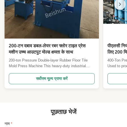
200-टन दबाव डबल-लेयर रबर फ्लोर टाइल प्रेस
पीएलसी नियं
मशीन उच्च आउटपुट मोल्ड क्षमता के साथ
लिए 200 मिम
फ्रेम वल्के
200-ton Pressure Double-layer Rubber Floor Tile
400-Ton Pre
Mold Press Machine This heavy-duty industrial
Used to pro
press is designed for high-volume production of
sandwich ru
rubber floor tiles, pavers, or mats, featuring
application
सर्वोत्तम मूल्य प्राप्त करें
efficiency and output maximization. Key Features
Sandwich Sh
Breakdown 1. 200-ton Pressure What it means: The
but a reinfo
press ...
...
पूछताछ भेजें
नाम
*