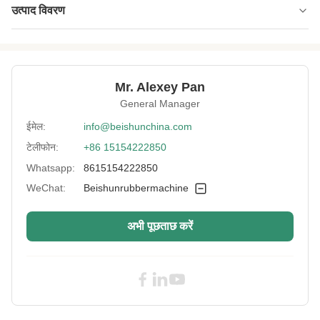
उत्पाद विवरण
Type:
वल्केनाइजिंग प्रेस
Material:
इस्पात
Mr. Alexey Pan
Temperature
0-300 ℃
General Manager
Range:
ईमेल:
info@beishunchina.com
Voltage:
380 वी
टेलीफोन:
+86 15154222850
Certificate:
सीई
Whatsapp:
8615154222850
Name:
WeChat:
Beishunrubbermachine
रबर वल्केनाइजिंग प्रेस मशीन
Vulcanizing Time:
0-999एस
अभी पूछताछ करें
Control System:
पीएलसी
High Light:
पीएलसी रबर वल्केनाइजिंग प्रेस
,
रबर वल्केनाइजिंग प्रेस 380V
,
औद्योगिक वल्केनाइजिंग प्रेस मशीन