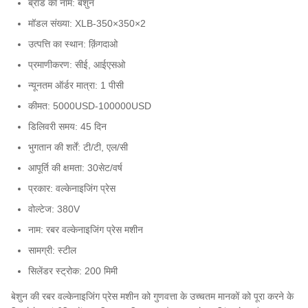
ब्रांड का नाम: बेशुन
मॉडल संख्या: XLB-350×350×2
उत्पत्ति का स्थान: क़िंगदाओ
प्रमाणीकरण: सीई, आईएसओ
न्यूनतम ऑर्डर मात्रा: 1 पीसी
कीमत: 5000USD-100000USD
डिलिवरी समय: 45 दिन
भुगतान की शर्तें: टी/टी, एल/सी
आपूर्ति की क्षमता: 30सेट/वर्ष
प्रकार: वल्केनाइजिंग प्रेस
वोल्टेज: 380V
नाम: रबर वल्केनाइजिंग प्रेस मशीन
सामग्री: स्टील
सिलेंडर स्ट्रोक: 200 मिमी
बेशुन की रबर वल्केनाइजिंग प्रेस मशीन को गुणवत्ता के उच्चतम मानकों को पूरा करने के