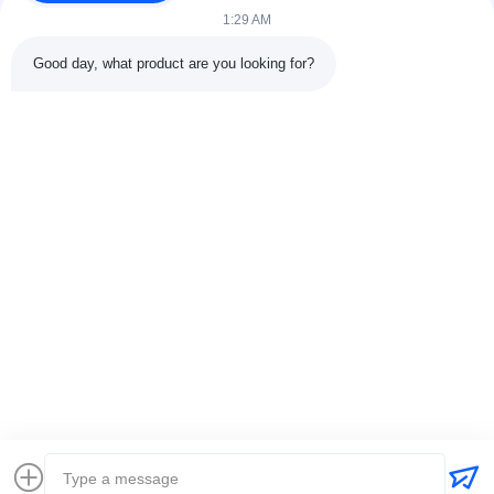
संपर्क करें
1:29 AM
श्रेणियाँ
Good day, what product are you looking for?
रबर वल्केनाइजिंग प्रेस मशीन
रबर मिक्सिंग मिल मशीन
बैच ऑफ रबर कूलिंग मशीन
मोटरसाइकिल टायर बनाने की मशीन
रबड़ Kneader मशीन
संपर्क करें
टेलीफोन: 00-86-15154222850
ईमेल:
info@beishunchina.com
जोड़ें जोड़ें: 338 मिंग्सी रोड, हुआंगदाओ जिला, क़िंगदाओ चीन, डाक कोडः
266400
Copyright © 2022-2026 Qingdao Beishun Environmental Protection
Technology Co.,Ltd. . सर्वाधिकार सुरक्षित। |
साइटमैप