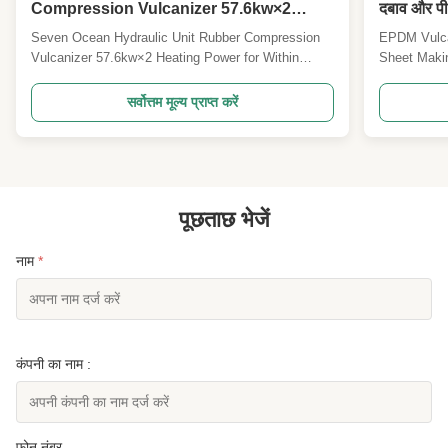
Compression Vulcanizer 57.6kw×2
दबाव और पी
Heating Power for Within Budget
ईपीडीएम वल्
Seven Ocean Hydraulic Unit Rubber Compression
EPDM Vulca
Vulcanizer 57.6kw×2 Heating Power for Within
Sheet Maki
Budget Product Description The Rubber Vulcanizing
Making Mach
Press Machine is a high-performance equipment
line soluti
सर्वोत्तम मूल्य प्राप्त करें
designed for the efficient vulcanization of rubber
sheets used 
plates. With a heating power of 57.6kw×2, this
automotive 
hydraulic press ...
transforms r
पूछताछ भेजें
नाम
*
कंपनी का नाम :
फ़ोन नंबर