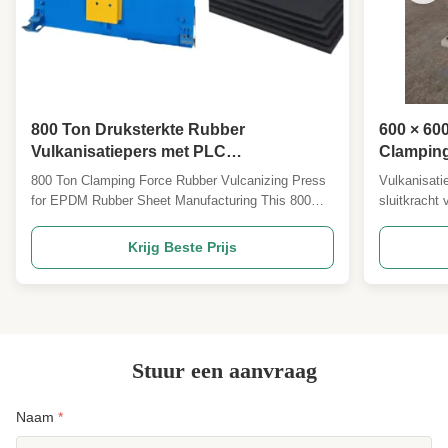
800 Ton Druksterkte Rubber
600 × 60
Vulkanisatiepers met PLC
Clamping
Automatische Besturing voor EPDM
Press Ma
800 Ton Clamping Force Rubber Vulcanizing Press
Vulkanisat
Rubberplaat Productie
besturin
for EPDM Rubber Sheet Manufacturing This 800
sluitkracht
rubberbl
Ton Rubber Vulcanizing Press is specially
besturing, 
engineered for the production of EPDM rubber
verwarming 
Krijg Beste Prijs
sheets , delivering high clamping force and
van rubberb
excellent temperature control for consistent quality
zorgt voor 
and performance. Key ...
Stuur een aanvraag
Naam
*