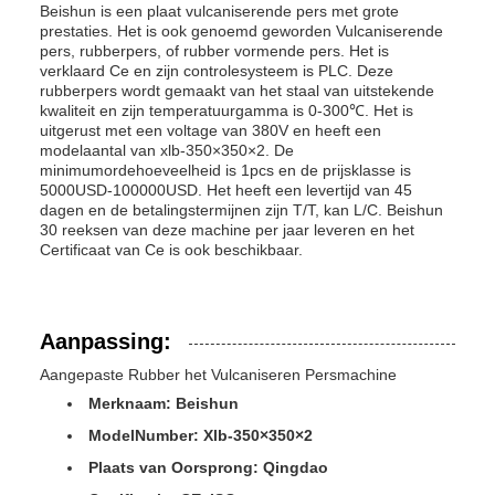
Beishun is een plaat vulcaniserende pers met grote
prestaties. Het is ook genoemd geworden Vulcaniserende
pers, rubberpers, of rubber vormende pers. Het is
verklaard Ce en zijn controlesysteem is PLC. Deze
rubberpers wordt gemaakt van het staal van uitstekende
kwaliteit en zijn temperatuurgamma is 0-300℃. Het is
uitgerust met een voltage van 380V en heeft een
modelaantal van xlb-350×350×2. De
minimumordehoeveelheid is 1pcs en de prijsklasse is
5000USD-100000USD. Het heeft een levertijd van 45
dagen en de betalingstermijnen zijn T/T, kan L/C. Beishun
30 reeksen van deze machine per jaar leveren en het
Certificaat van Ce is ook beschikbaar.
Aanpassing:
Aangepaste Rubber het Vulcaniseren Persmachine
Merknaam: Beishun
ModelNumber: Xlb-350×350×2
Plaats van Oorsprong: Qingdao