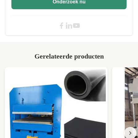
Onderzoek nu
Control System:
PLC
High Light:
PLC Rubber Vulcaniserende Pers
,
Rubber Vulcaniserende Pers 380V
,
Industriële het Vulcaniseren Persmachine
Gerelateerde producten