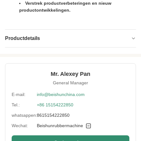
Verstrek productverbeteringen en nieuw
productontwikkelingen.
Productdetails
Type:
Vulcaniserende Pers
Material:
Staal
Mr. Alexey Pan
Temperature
0-300℃
General Manager
Range:
E-mail:
info@beishunchina.com
Voltage:
380V
Tel.:
+86 15154222850
Certificate:
Ce
whatsappen:
8615154222850
Wechat:
Beishunrubbermachine
Name:
Rubber het Vulcaniseren Persmachine
Vulcanizing Time:
0-999s