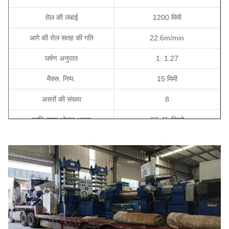
रोल की लंबाई
1200 मिमी
आगे की रोल सतह की गति
22.6m/min
घर्षण अनुपात
1: 1.27
मैक्स. निप्प.
15 मिमी
असरों की संख्या
8
प्रति समय भोजन क्षमता
30-45 किलो
स्टॉक ब्लेंडर
हाँ
रोलर पिच समायोजन विधि
विद्युत दूरी
पनीमटिक कटर
शक्ति
55
कुल आयाम
5150×1790×1760 मिमी