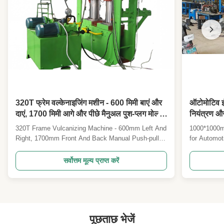
320T फ्रेम वल्केनाइजिंग मशीन - 600 मिमी बाएं और
ऑटोमोटिव इ
दाएं, 1700 मिमी आगे और पीछे मैनुअल पुश-प्लग मोल्ड
नियंत्रण और
हॉट प्रेसिंग फोर्मिंग मशीन
साथ 1000x1
320T Frame Vulcanizing Machine - 600mm Left And
1000*1000m
फ्लैट प्लेट व
Right, 1700mm Front And Back Manual Push-pull
for Automot
Mold Hot Pressing Forming Machine This advanced
1000*1000m
frame vulcanizing machine is designed for pressing
is designed
सर्वोत्तम मूल्य प्राप्त करें
rubber mold products and corresponding
and other ru
specifications of sealing parts for thermosetting
forming and
plastics, ...
temperature
पूछताछ भेजें