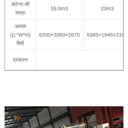
कंटेनर की
55.5m3
23m3
मात्रा
आयाम
((L*W*H)
6200×3350×2670
5365×1946×2193
मिमी
प्रसारण