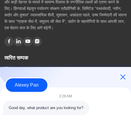
और कड़ी मेहनत के मामले में सामान्य विकास के रणनीतिक लक्ष्यों को प्राप्त करने के
लिए। क़िंगदाओ बेइशुन पर्यावरण संरक्षण प्रौद्योगिकी कं, लिमिटेड "यथार्थवादी, नवीन,
कठोर और कुशल" व्यावसायिक शैली, सुशासन, अखंडता पहले, उच्च जिम्मेदारी की भावना
के साथ "ग्राहक सेवा में, समुदाय की सेवा में", उद्योग के सहयोगियों के साथ आपसी लाभ,
एक बेहतर कल के लिए आगे बढ़ेगी।
त्वरित सम्पक
घर
हमारे बारे में
उत्पादों
Alexey Pan
संपर्क करें
3:28 AM
श्रेणियाँ
Good day, what product are you looking for?
रबर वल्केनाइजिंग प्रेस मशीन
रबर मिक्सिंग मिल मशीन