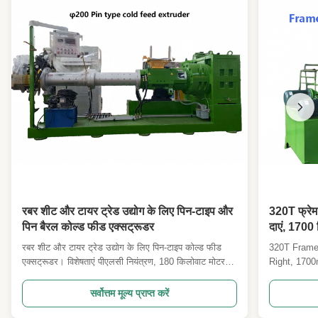
Roller Working
750 मिमी
Length:
High Light:
छोटे बैच उत्पादन रबर मिश्रण मिल
,
300 मिमी रबर मिश्रण मिल
,
छोटी रबर मिश्रण मिल मशीन
रबर शीट और टायर ट्रेड उद्योग के लिए पिन-टाइप और
320T फ्रेम 
पिन बैरल कोल्ड फीड एक्सट्रूडर
दाएं, 1700 
हॉट प्रेसिंग 
रबर शीट और टायर ट्रेड उद्योग के लिए पिन-टाइप कोल्ड फीड
320T Frame
एक्सट्रूडर। विशेषताएं पीएलसी नियंत्रण, 180 किलोवाट मोटर,
Right, 170
स्वचालित संचालन और अनुकूलन योग्य प्लेट आकार। वैश्विक
Mold Hot P
औद्योगिक अनुप्रयोगों के लिए बेहतर घिसाव प्रतिरोध, कुशल
frame vulca
सर्वोत्तम मूल्य प्राप्त करें
मिश्रण, ऊर्जा बचत और ISO9001/CE प्रमाणन प्रदान करता
rubber mold