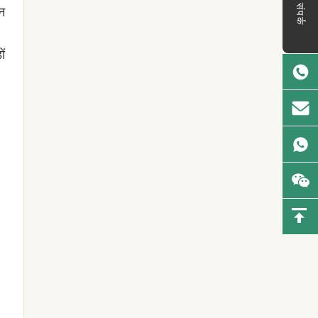
संपर्क
लन
ों