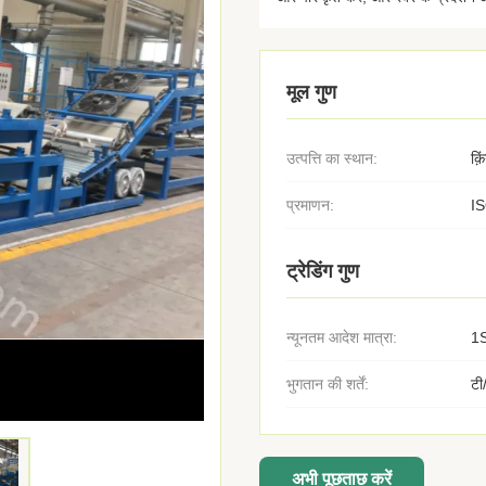
मूल गुण
उत्पत्ति का स्थान:
क़
प्रमाणन:
I
ट्रेडिंग गुण
न्यूनतम आदेश मात्रा:
1
भुगतान की शर्तें:
टी
अभी पूछताछ करें