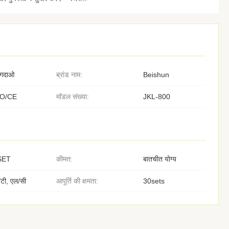
िंगदाओ
ब्रांड नाम:
Beishun
SO/CE
मॉडल संख्या:
JKL-800
SET
कीमत:
बातचीत योग्य
/टी, एल/सी
आपूर्ति की क्षमता:
30sets