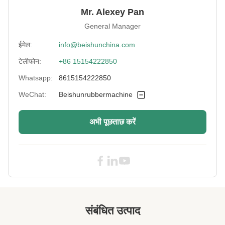
Control System:
पीएलसी
Mr. Alexey Pan
General Manager
Vacuum System:
वैकल्पिक
ईमेल:
info@beishunchina.com
Roller Speed
1 :1 :1 :1
टेलीफोन:
+86 15154222850
Ratio:
Whatsapp:
8615154222850
Cooling Mode:
पानी
WeChat:
Beishunrubbermachine
Bearing:
स्वचालित सूखा / पतला तेल पंप द्वारा
अभी पूछताछ करें
Cooling System:
वैकल्पिक
Color:
अनुकूलन
High Light:
भारी शुल्क रबर कैलेंडर मशीन
,
भारी शुल्क रबर रोल कैलेंडर मशीन
,
पीएलसी नियंत्रण प्रणाली रबर कैलेंडर मशीन
संबंधित उत्पाद