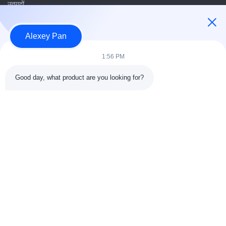
उत्पादों
संपर्क करें
Alexey Pan
श्रेणियाँ
1:56 PM
रबर वल्केनाइजिंग प्रेस मशीन
Good day, what product are you looking for?
रबर मिक्सिंग मिल मशीन
बैच ऑफ रबर कूलिंग मशीन
मोटरसाइकिल टायर बनाने की मशीन
रबड़ Kneader मशीन
संपर्क करें
टेलीफोन: 00-86-15154222850
ईमेल:
info@beishunchina.com
जोड़ें जोड़ें: 338 मिंग्सी रोड, हुआंगदाओ जिला, क़िंगदाओ चीन, डाक कोडः
266400