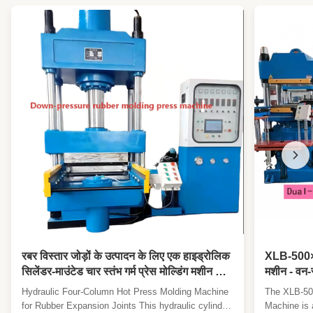
रबर विस्तार जोड़ों के उत्पादन के लिए एक हाइड्रोलिक
XLB-500×5
सिलेंडर-माउंटेड चार स्तंभ गर्म प्रेस मोल्डिंग मशीन का
मशीन - वन-स
उपयोग किया जाता है जिसमें एक गर्म प्लेट होती है जिसे
टन/80-टन ट्
Hydraulic Four-Column Hot Press Molding Machine
The XLB-50
पानी से गर्म या ठंडा किया जा सकता है।
for Rubber Expansion Joints This hydraulic cylinder-
Machine is 