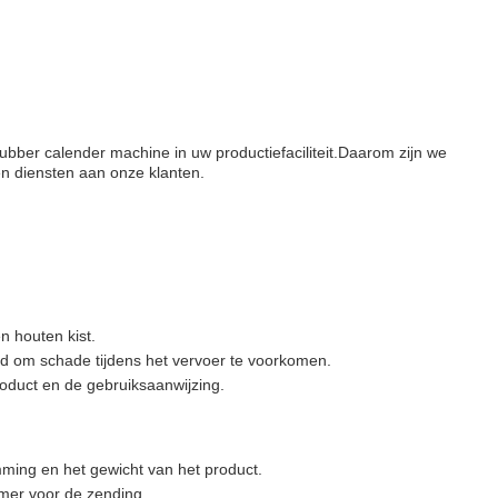
ubber calender machine in uw productiefaciliteit.Daarom zijn we
en diensten aan onze klanten.
n houten kist.
rd om schade tijdens het vervoer te voorkomen.
roduct en de gebruiksaanwijzing.
ing en het gewicht van het product.
mer voor de zending.