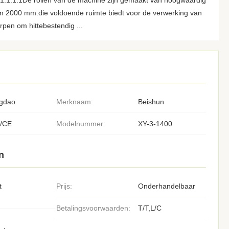
 1:1:1:1De rollen van de machine zijn gemaakt van hoogwaardig
an 2000 mm.die voldoende ruimte biedt voor de verwerking van
rpen om hittebestendig ...
gdao
Merknaam:
Beishun
/CE
Modelnummer:
XY-3-1400
n
t
Prijs:
Onderhandelbaar
Betalingsvoorwaarden:
T/T,L/C