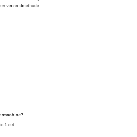
g en verzendmethode.
.
dermachine?
s 1 set.