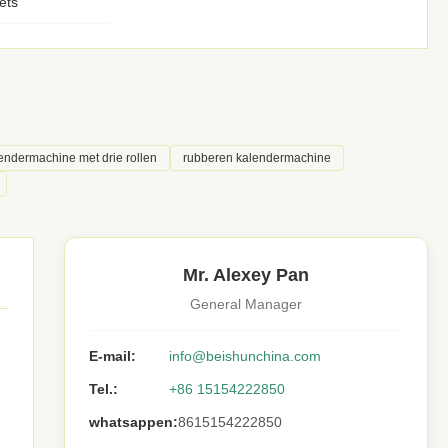
ets
endermachine met drie rollen
rubberen kalendermachine
Mr. Alexey Pan
General Manager
E-mail:
info@beishunchina.com
Tel.:
+86 15154222850
whatsappen:
8615154222850