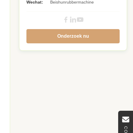
Wechat:
Beishunrubbermachine
Onderzoek nu