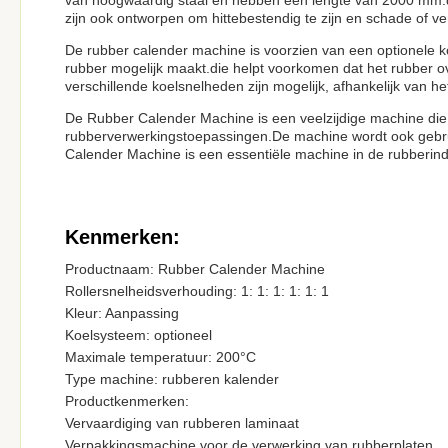
van hoogwaardig staal en hebben een lengte van 2000 mm.di
zijn ook ontworpen om hittebestendig te zijn en schade of v
De rubber calender machine is voorzien van een optionele ko
rubber mogelijk maakt.die helpt voorkomen dat het rubber o
verschillende koelsnelheden zijn mogelijk, afhankelijk van he
De Rubber Calender Machine is een veelzijdige machine die
rubberverwerkingstoepassingen.De machine wordt ook gebru
Calender Machine is een essentiële machine in de rubberindu
Kenmerken:
Productnaam: Rubber Calender Machine
Rollersnelheidsverhouding: 1: 1: 1: 1: 1: 1
Kleur: Aanpassing
Koelsysteem: optioneel
Maximale temperatuur: 200°C
Type machine: rubberen kalender
Productkenmerken:
Vervaardiging van rubberen laminaat
Verpakkingsmachine voor de verwerking van rubberplaten