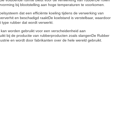
e voldoende ruimte biedt voor de verwerking van rubberDe rollen
ervorming bij blootstelling aan hoge temperaturen te voorkomen.
elsysteem dat een efficiënte koeling tijdens de verwerking van
ververhit en beschadigd raaktDe koelstand is verstelbaar, waardoor
t type rubber dat wordt verwerkt.
 kan worden gebruikt voor een verscheidenheid aan
ikt bij de productie van rubberproducten zoals slangenDe Rubber
strie en wordt door fabrikanten over de hele wereld gebruikt.