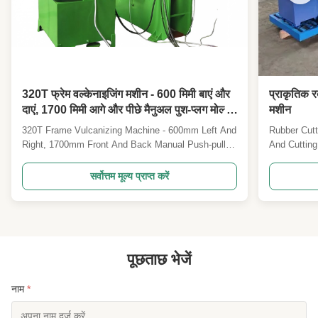
320T फ्रेम वल्केनाइजिंग मशीन - 600 मिमी बाएं और
प्राकृतिक र
दाएं, 1700 मिमी आगे और पीछे मैनुअल पुश-प्लग मोल्ड
मशीन
हॉट प्रेसिंग फोर्मिंग मशीन
320T Frame Vulcanizing Machine - 600mm Left And
Rubber Cutt
Right, 1700mm Front And Back Manual Push-pull
And Cutting
Mold Hot Pressing Forming Machine This advanced
product des
frame vulcanizing machine is designed for pressing
kind of equi
सर्वोत्तम मूल्य प्राप्त करें
rubber mold products and corresponding
which is co
specifications of sealing parts for thermosetting
manufacturin
plastics, ...
...
पूछताछ भेजें
नाम
*