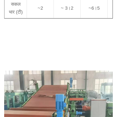
सकल
~2
~ 3।2
~6।5
भार (टी)