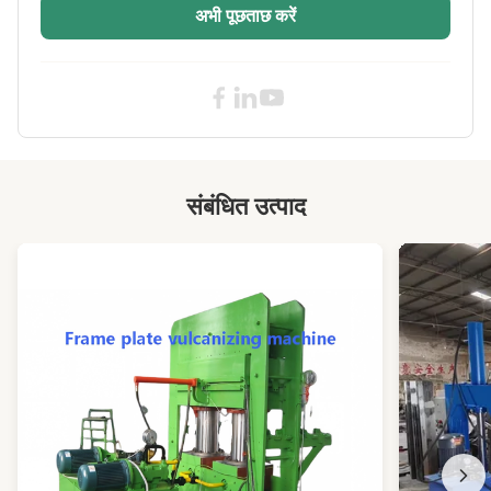
अभी पूछताछ करें
Bearing
स्वचालित
Lubrication:
Used For:
रबर और प्लास्टिक सामग्री
Motor Power:
110 किलोवाट
Year:
2024
संबंधित उत्पाद
Motor:
एसी मोटर
Material:
कम मिश्र धातु, स्टील, आयरन कास्टिंग
High Light:
110 किलोवाट दो रोल मिश्रण मिल
,
मिश्रित रबर दो रोल मिश्रण मिल
,
दो रोल मिश्रण मिल खोलें