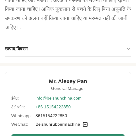
जाना चाहिए और पेशेवर रखरखाव कर्मियों को मरम्मत के लिए सूचित
किया जाना चाहिए।अधिक नुकसान से बचने के लिए बिना अनुमति के
उपकरण को अलग नहीं किया जाना चाहिए या मरम्मत नहीं की जानी
चाहिए।.
उत्पाद विवरण
Roll Diameter:
1500 मिमी
Driving Motor
110 किलोवाट
Power:
Mr. Alexey Pan
General Manager
Rollercooling:
जल शीतलन
ईमेल:
info@beishunchina.com
Cooling Mode:
जल शीतलन
टेलीफोन:
+86 15154222850
Model Type:
XK-400 XK-450 XK-560 XK-550
Whatsapp:
8615154222850
Machine Type:
रबर मिश्रण मिल मशीन
WeChat:
Beishunrubbermachine
Safetydevice:
आपातकालीन बंद