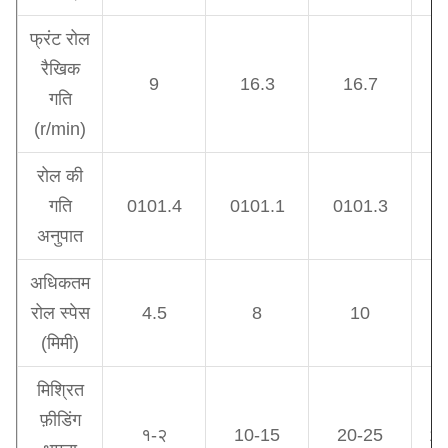
फ्रंट रोल
रैखिक
9
16.3
16.7
गति
(r/min)
रोल की
गति
0101.4
0101.1
0101.3
0
अनुपात
अधिकतम
रोल स्पेस
4.5
8
10
(मिमी)
मिश्रित
फ़ीडिंग
१-२
10-15
20-25
18