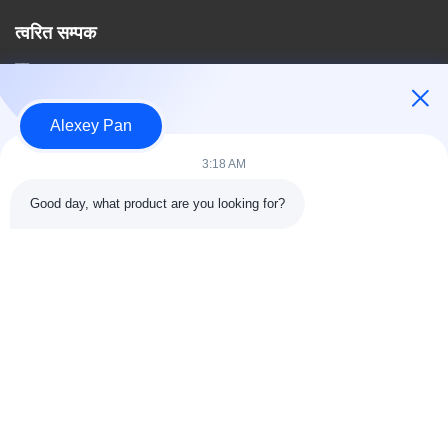
त्वरित सम्पक
घर
हमारे बारे में
उत्पादों
Alexey Pan
संपर्क करें
3:18 AM
श्रेणियाँ
Good day, what product are you looking for?
रबर वल्केनाइजिंग प्रेस मशीन
रबर मिक्सिंग मिल मशीन
बैच ऑफ रबर कूलिंग मशीन
मोटरसाइकिल टायर बनाने की मशीन
रबड़ Kneader मशीन
संपर्क करें
टेलीफोन: 00-86-15154222850