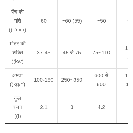
पेंच की
गति
60
~60 (55)
~50
~
((r/min)
मोटर की
160
शक्ति
37-45
45 से 75
75~110
2
((kw)
क्षमता
600 से
10
100-180
250~350
((kg/h)
800
15
कुल
वजन
2.1
3
4.2
5
((t)