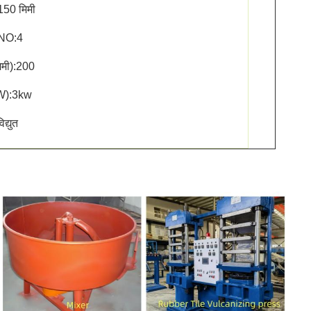
150 मिमी
 NO:4
मिमी):200
KW):3kw
िद्युत