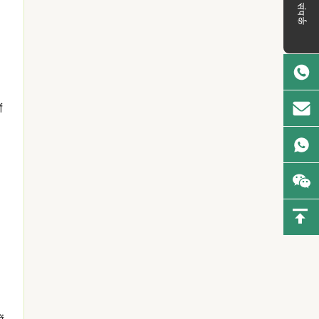
संपर्क
ं