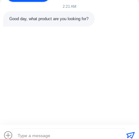
संपर्क करें
2:21 AM
श्रेणियाँ
Good day, what product are you looking for?
रबर वल्केनाइजिंग प्रेस मशीन
रबर मिक्सिंग मिल मशीन
बैच ऑफ रबर कूलिंग मशीन
मोटरसाइकिल टायर बनाने की मशीन
रबड़ Kneader मशीन
संपर्क करें
टेलीफोन: 00-86-15154222850
ईमेल:
info@beishunchina.com
जोड़ें जोड़ें: 338 मिंग्सी रोड, हुआंगदाओ जिला, क़िंगदाओ चीन, डाक कोडः
266400
Copyright © 2022-2026 Qingdao Beishun Environmental Protection
Technology Co.,Ltd. . सर्वाधिकार सुरक्षित। |
साइटमैप