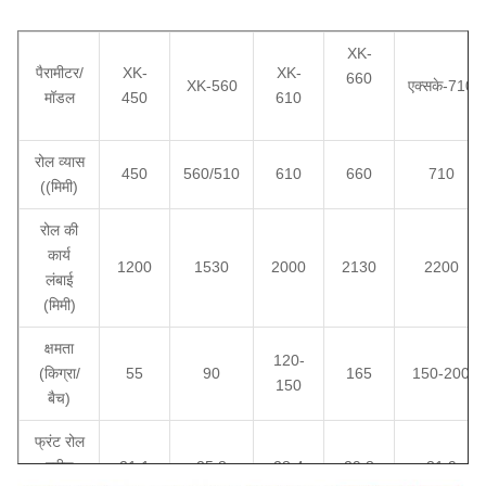
XK-
पैरामीटर/
XK-
XK-
660
XK-560
एक्सके-710
मॉडल
450
610
रोल व्यास
450
560/510
610
660
710
((मिमी)
रोल की
कार्य
1200
1530
2000
2130
2200
लंबाई
(मिमी)
क्षमता
120-
(किग्रा/
55
90
165
150-200
150
बैच)
फ्रंट रोल
स्पीड
21,1
25.8
28.4
29.8
31,9