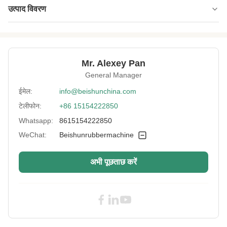
उत्पाद विवरण
Year:
2022
Roll Working
2000 मिमी
Length:
Mr. Alexey Pan
General Manager
Power:
160 किलोवाट
ईमेल:
info@beishunchina.com
Type:
मिक्सिंग मिल खोलें
टेलीफोन:
+86 15154222850
Rollerspace:
न्यूनतम 2 मिमी अधिकतम 15 मिमी
Whatsapp:
8615154222850
Moter Brand:
सीमेंस
WeChat:
Beishunrubbermachine
Bush Type:
असर पड़ना
अभी पूछताछ करें
Startup Method:
एक कुंजी शुरुआत
Applicable
रबर प्लास्टिक उद्योग
Industries:
Rollerdrive:
वि बेल्ट