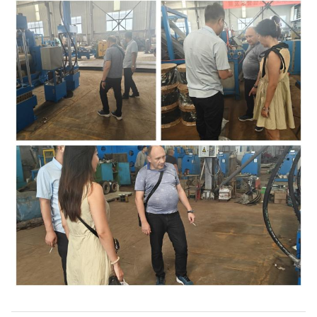
(m/min)
रोल स्पीड
1:1.27
1:1.17
1:1.18
1:1.09
1:1.15
अनुपात
मोटर
शक्ति
55
90/110
160
250
285
(KW)
लंबाई
5035
7100
7240
7300
8246
((मिमी)
चौड़ाई
1808
2438
3872
3900
3556
((मिमी)
ऊँचाई
1835
1600
1840
1840
2270
((मिमी)
वजन
12000
20000
44000
47000
51000
(किग्रा)