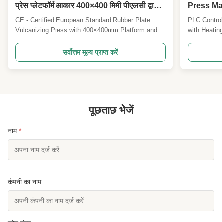
प्रेस प्लेटफॉर्म आकार 400×400 मिमी पीएलसी द्वारा
Press Ma
स्वचालित नियंत्रण
57.6kw×2
CE - Certified European Standard Rubber Plate
PLC Control
Manual
Vulcanizing Press with 400×400mm Platform and
with Heati
PLC - based Automatic Control 1. General
PLC Or Man
Introduction This rubber plate vulcanizing press is a
Vulcanizing
सर्वोत्तम मूल्य प्राप्त करें
high - quality industrial equipment designed in
options wit
accordance with European standards and has
(Less than 
obtained CE certificat...
accommodat
पूछताछ भेजें
नाम
*
कंपनी का नाम :