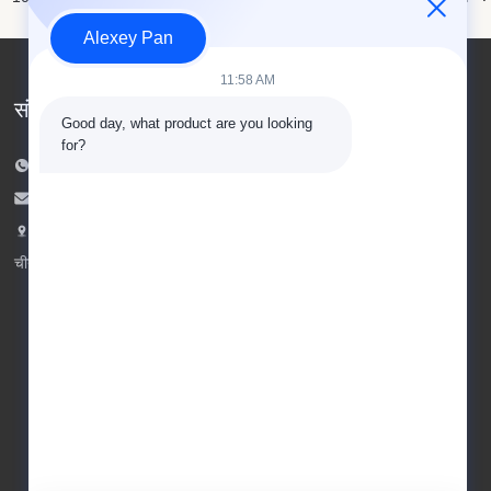
Alexey Pan
11:58 AM
संपर्क करें
Good day, what product are you looking 
for?
टेलीफोन: 00-86-15154222850
ईमेल:
info@beishunchina.com
जोड़ें जोड़ें: 338 मिंग्सी रोड, हुआंगदाओ जिला, क़िंगदाओ
चीन, डाक कोडः 266400