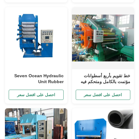
خط تقويم بأربع أسطوانات
Seven Ocean Hydraulic
مؤتمت بالكامل ومتحكم فيه
Unit Rubber
بدقة باستخدام PLC يستخدم
Compression Vulcanizer
لإنتاج سيور النقل المطاطية
57.6kw×2 Heating Power
احصل على افضل سعر
احصل على افضل سعر
والصفائح المطاطية مسبقة
for Within Budget
الصنع.