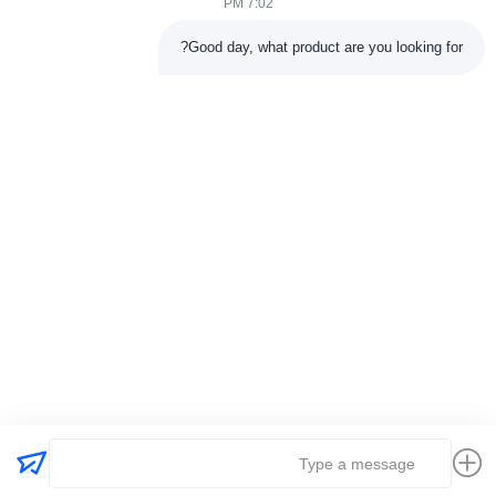
7:02 PM
فئات
Good day, what product are you looking for?
آلة ضغط الكبريت المطاطية
آلة خلط المطاط
آلة تبريد المطاط الدفعة
آلة صنع إطارات الدراجات النارية
آلة عجن المطاط
اتصل بنا
هاتف: 00-86-15154222850
بريد إلكتروني:
info@beishunchina.com
إضافة إضافة: 338 طريق مينغسي، حي هوانغداو، تشينغداو الصين،
الرمز البريدي: 266400
Copyright © 2022-2026 Qingdao Beishun Environmental Protection
Technology Co.,Ltd. . كل الحقوق محفوظة. |
خريطة الموقع