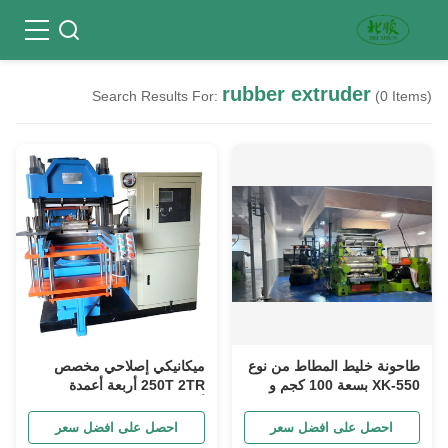
rubber extruder
Search Results For:
(0 Items)
طاحونة خليط المطاط من نوع
ميكانيكي إصلاحي مخصص
XK-550 بسعة 100 كجم و
250T 2TR أربعة أعمدة
بطول عمل 1500 مم
أوتوماتيكية تحريك القالب
التدفئة الكهربائية
احصل على افضل سعر
احصل على افضل سعر