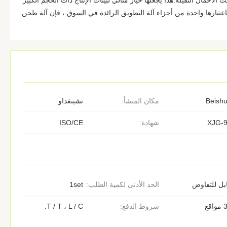
حمال الثقيلة.هذا يجعلها خيار مثالي لبيئات الإنتاج ذات الحجم الكبير
عتبارها واحدة من أجزاء آلة التطويق الرائدة في السوق ، فإن آلة طحن
Beish
مكان المنشأ:
تشينغداو
XJG-
شهادة:
ISO/CE
بل للتفاوض
الحد الأدنى لكمية الطلب:
1set
اقع
شروط الدفع:
T / T ، L / C.