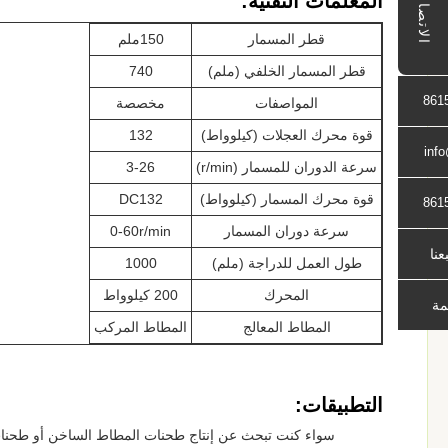
المعلمات التقنية:
الاتصال
قطر المسمار
150ملم
قطر المسمار الخلفي (ملم)
740
861
المواصفات
مخصصة
قوة محرك العجلات (كيلوواط)
132
inf
سرعة الدوران للمسمار (r/min)
3-26
قوة محرك المسمار (كيلوواط)
DC132
861
سرعة دوران المسمار
0-60r/min
بعنا
طول العمل للدراجة (ملم)
1000
المحرك
200 كيلوواط
مة
المطاط المعالج
المطاط المركب
التطبيقات: