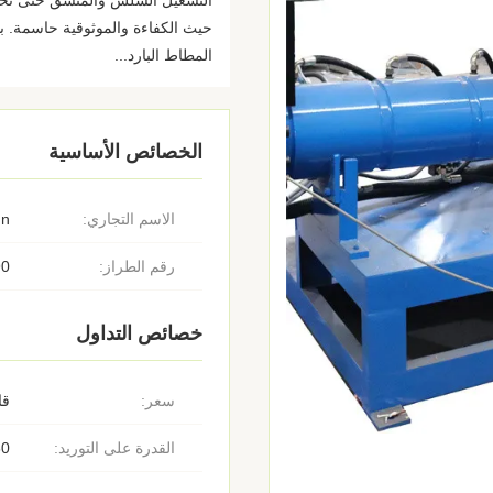
التشغيل السلس والمتسق حتى تحت الأ
حيث الكفاءة والموثوقية حاسمة. با
المطاط البارد...
الخصائص الأساسية
الاسم التجاري:
un
رقم الطراز:
90
خصائص التداول
سعر:
قا
القدرة على التوريد:
30 مو