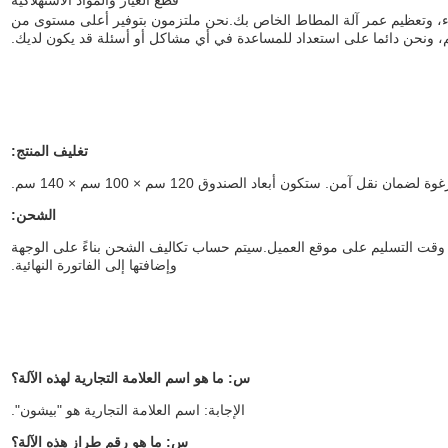
قطع الغيار والمواد الاستهلاكية
اء، وتعظيم عمر آلة المطاط الخاص بك.نحن ملتزمون بتوفير أعلى مستوى من
م، ونحن دائما على استعداد للمساعدة في أي مشاكل أو أسئلة قد يكون لديك.
تغليف المنتج:
من. ستكون أبعاد الصندوق 120 سم × 100 سم × 140 سم.
الشحن:
ت التسليم على موقع العميل.سيتم حساب تكاليف الشحن بناءً على الوجهة
وإضافتها إلى الفاتورة النهائية.
س: ما هو اسم العلامة التجارية لهذه الآلة؟
الإجابة: اسم العلامة التجارية هو "بيشون".
س: ما هو رقم طراز هذه الآلة؟