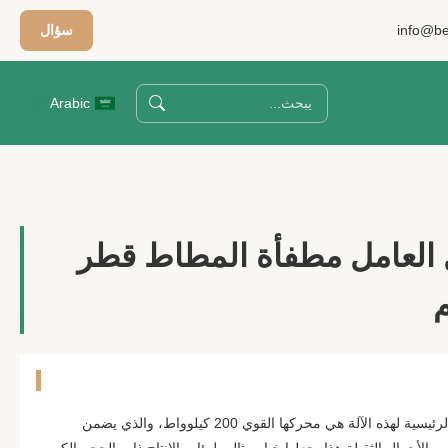
info@be
سؤال
Arabic
طول العامل مطفأة المطاط قطر
وصف المنتج: واحدة من الميزات الرئيسية لهذه الآلة هي محركها القوي 200 كيلوواط، والذي يضمن