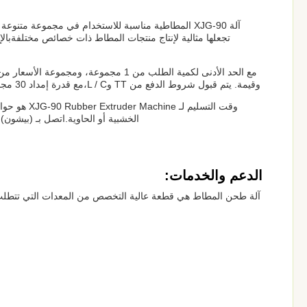
تجعلها مثالية لإنتاج منتجات المطاط ذات خصائص مختلفةبالإ
وقيمة. يتم قبول شروط الدفع من TT وL / C،مع قدرة إمداد 30 مجموعة في الشهر، يمكنك أن تكون متأكدا من تلقي طلبك في الوقت المناسب.
الخشبية أو الحاوية.اتصل بـ (بيشون)
الدعم والخدمات:
آلة طحن المطاط هي قطعة عالية التخصص من المعدات التي تتطلب ال