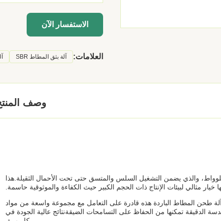
الاستفسار الآن
العلامات:
آلة بثق المطاط SBR
آل
وصف المنتج
 من الميزات الرئيسية لهذه الآلة هي محركها القوي 200 كيلوواط، والذي يضمن التشغيل السلس والمتسق حتى تحت الأحمال الثقيلة.هذا
ا خيار مثالي لبيئات الإنتاج ذات الحجم الكبير حيث الكفاءة والموثوقية حاسمة.
ن آلة طحن المطاط الباردة هذه قادرة على التعامل مع مجموعة واسعة من مواد
ط EPDM.تصميمها المتقدم والهندسة الدقيقة تمكنها من الحفاظ على التسامحات الضيقةنتائج عالية الجودة في
كل مرة.