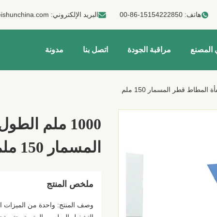
هاتف:
00-86-15154222850
البريد الإلكتروني:
ishunchina.com
 المصنع
مراقبة الجودة
اتصل بنا
مدونة
1000 ملم ال
المسمار 150 ملم
ملخص المنتج