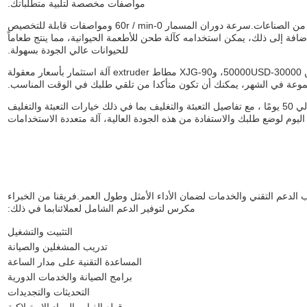
مواصفات مخصصة لتلبية متطلباتك.
آلة XJG-90 المطاطية مناسبة للاستخدام في مجموعة متنوعة من الصناعات.سرعة دوران المسمار 0-60r / min ومواصفات قابلة للتخصيص
ضافة إلى ذلك، يمكن استخدامه كآلة طحن للأطعمة الحيوانية، مما ينتج طعاماً
للحيوانات عالي الجودة بسهولة.
مع الحد الأدنى لكمية الطلب من 1 مجموعة، ومجموعة الأسعار من 30000-50000USD، وXJG-90 مطاط extruder آلة استثمار بأسعار معقولة
وقت التسليم لـ XJG-90 Rubber Extruder Machine هو حوالي 50 يومًا ، مع تفاصيل التعبئة والتغليف بما في ذلك خيارات التعبئة والتغليف
 اليوم لوضع طلبك والاستفادة من هذه الجودة العالية، آلة متعددة الاستخدامات
دعم التقني والخدمات لضمان الأداء الأمثل وطول العمر.فريقنا من الخبراء
مكرس لتوفير الدعم الشامل لعملائنابما في ذلك:
التثبيت والتشغيل
تدريب المشغلين والصيانة
المساعدة التقنية على مدار الساعة
برامج الصيانة والخدمات الدورية
التحديثات والتجديدات