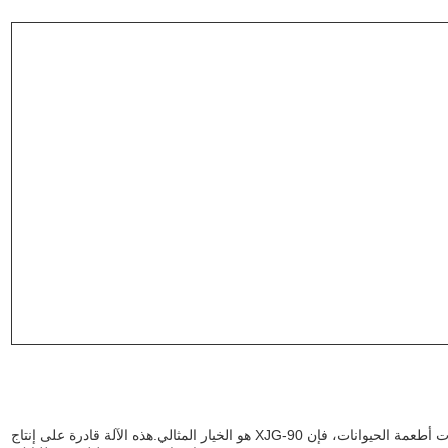
سواء كنت تبحث عن إنتاج طحنات المطاط الساخن أو طحنات أطعمة الحيوانات، فإن XJG-90 هو الخيار المثالي.هذه الآلة قادرة على إنتاج