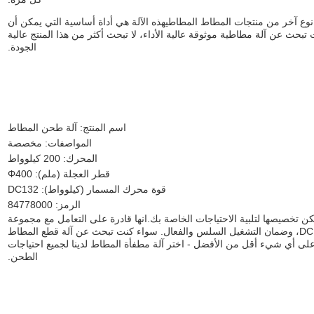
نوع آخر من منتجات المطاط المطاطيهذه الآلة هي أداة أساسية التي يمكن أن
حث عن آلة مطاطية موثوقة عالية الأداء، لا تبحث أكثر من هذا المنتج عالية
الجودة.
اسم المنتج: آلة طحن المطاط
المواصفات: مخصصة
المحرك: 200 كيلوواط
قطر العجلة (ملم): Φ400
قوة محرك المسمار (كيلوواط): DC132
الرمز: 84778000
 تخصيصها لتلبية الاحتياجات الخاصة بك.انها قادرة على التعامل مع مجموعة
متنوعة من المواد بسهولة. قوة المحرك المسمار هي DC132kw، وضمان التشغيل السلس والفعال. سواء كنت تبحث عن آلة قطع المطاط
تقر على أي شيء أقل من الأفضل - اختر آلة مطفأة المطاط لدينا لجميع احتياجات
الطحن.