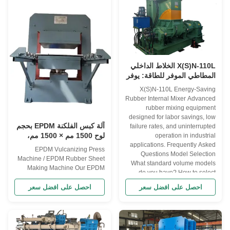
efficient processing of rubber
materials with precision and ...
X(S)N-110L الخلاط الداخلي
المطاطي الموفر للطاقة: يوفر
العمالة، ومعدل فشل منخفض،
X(S)N-110L Energy-Saving
وتشغيل دون انقطاع.
Rubber Internal Mixer Advanced
rubber mixing equipment
designed for labor savings, low
آلة كبس الفلكنة EPDM بحجم
failure rates, and uninterrupted
لوح 1500 مم × 1500 مم،
operation in industrial
وضغط إجمالي 500 طن،
applications. Frequently Asked
EPDM Vulcanizing Press
Questions Model Selection
ودرجة أوتوماتيكية PLC أو
Machine / EPDM Rubber Sheet
What standard volume models
يدوية
Making Machine Our EPDM
do you have? How to select
Rubber Sheet Making Machine
proper model? ...
represents a complete
احصل على افضل سعر
احصل على افضل سعر
production line solution for
manufacturing high-quality
EPDM sheets used in roofing,
pond liners, gaskets, and