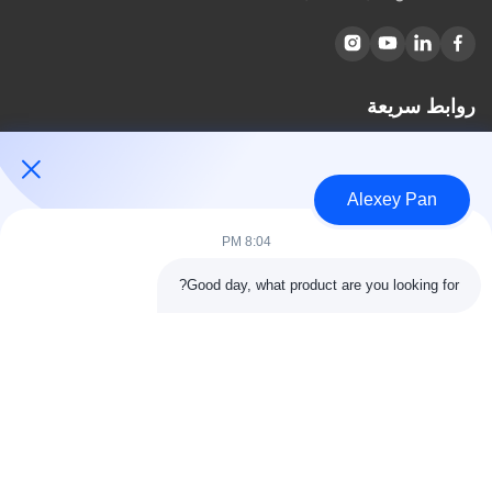
روابط سريعة
مسكن
معلومات عنا
Alexey Pan
المنتجات
اتصل بنا
8:04 PM
فئات
Good day, what product are you looking for?
آلة ضغط الكبريت المطاطية
آلة خلط المطاط
آلة تبريد المطاط الدفعة
آلة صنع إطارات الدراجات النارية
آلة عجن المطاط
اتصل بنا