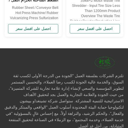
الضغط الساخنة الحزام النقل /
35kw×2 Motor Waste Tire
أقل من 1200mm
مطاط التشويش
Shredder - Input Tire Size Less
Rubber Sheet / Conveyor Belt
Than 1200mm Product
Hot Press Machine/ Rubber
Overview The Waste Tire
Vulcanizing Press Sulfurization
Rubber Powder Production Line
unit for conveyor belts: This
is a comprehensive system
conveyor belt sulfurization
احصل على افضل سعر
احصل على افضل سعر
designed for efficient processing
machine is suitable for sulfiding
of waste tires into high-quality
ordinary conveyor belts, nylon
rubber powder. This complete
conveyor belts, PVC conveyor
line integrates multiple
belts, steel wire rope conveyor
specialized equipment ...
belts and other parallel core ...
تلتزم الشركات بفلسفة العمل "الجودة من الدرجة الأولى لكسب ثقة
السوق، والخدمة عالية الجودة لكسب رضا العملاء، والتحسين المستمر
لتطوير المؤسسة والسعي لإنشاء إدارة علامة تجارية للشركة المتميزة"،
من حيث الجودة والعلامة التجارية والعمل بجد لتحقيق الأهداف
الاستراتيجية للتنمية المشتركة. ستواصل شركة تشينغداو بييشون
لتكنولوجيا حماية البيئة المحدودة أسلوب العمل "الواقعي والمبتكر والدقيق
والفعال"، والحكم الرشيد، والنزاهة أولاً، مع إحساس عالٍ بالمسؤولية "في
خدمة العملاء، وخدمة المجتمع"، مع الزملاء في الصناعة لتحقيق المنفعة
المتبادلة، من أجل غد أفضل.