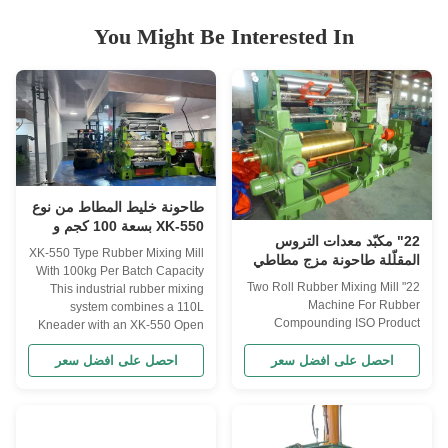
You Might Be Interested In
طاحونة خليط المطاط من نوع
XK-550 بسعة 100 كجم و
22" مكبّد معدات التروس
بطول عمل 1500 مم
XK-550 Type Rubber Mixing Mill
المقلّلة طاحونة مزج مطاطي
With 100kg Per Batch Capacity
مزدوجة لخلاط المطاط
22" Two Roll Rubber Mixing Mill
This industrial rubber mixing
معتمدة من قبل منظمة الأيزو
Machine For Rubber
system combines a 110L
Compounding ISO Product
Kneader with an XK-550 Open
Overview 22" Hardened Gear
Mixing Mill for efficient two-stage
Reducer Two Roll Rubber
احصل على افضل سعر
احصل على افضل سعر
processing, delivering superior
Mixing Mill for professional
mixing quality and production
rubber compounding
capacity of 100kg per batch.
applications. This industrial
Two-Stage Mixing Process ...
mixing mill is designed for