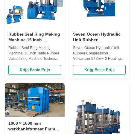
Rubber Seal Ring Making
Seven Ocean Hydraulic
Machine 16 inch
Unit Rubber
tafelrubber
Compression Vulcanizer
Rubber Seal Ring Making
Seven Ocean Hydraulic Unit
vulcaniserende machine
57.6kw×2 Heating Power
Machine, 16 Inch Table Rubber
Rubber Compression
for Within Budget
Vulcanizing Machine Technical
Vulcanizer 57.6kw×2 Heating
parameter: Model XLB-D/Q
Power for Within Budget Product
400*400*2 XLB-D/Q 600*600*2
Description The Rubber
Krijg Beste Prijs
Krijg Beste Prijs
XLB-D/Q 600*600*2 XLB-D/Q
Vulcanizing Press Machine is a
450*450/600*2 XLB-D/Q
high-performance equipment
750*850*2 ltem (mn)Nominal
designed for the efficient
clamp mould force 0.5 1.0 1.6
vulcanization of rubber plates.
1.6 1.6 (mm)Specification of hot
With a heating power of
plate 400*400 600*600 600...
57.6kw×2, this hydraulic press ...
1000 × 1000 mm
werkbankformaat Frame