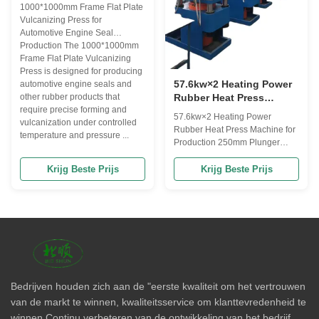
Flat Plate Vulcanising
1000*1000mm Frame Flat Plate
Press met PLC-besturing
Vulcanizing Press for
en temperatuurbereik van
Automotive Engine Seal
0-300 °C voor de
Production The 1000*1000mm
productie van
Frame Flat Plate Vulcanizing
motorzegels voor
Press is designed for producing
automobiel
57.6kw×2 Heating Power
automotive engine seals and
other rubber products that
Rubber Heat Press
require precise forming and
Machine for Production
57.6kw×2 Heating Power
vulcanization under controlled
250mm Plunger Diameter
Rubber Heat Press Machine for
temperature and pressure ...
Production 250mm Plunger
Diameter Product Description
The Rubber Vulcanizing Press
Krijg Beste Prijs
Krijg Beste Prijs
Machine is a high-quality and
efficient equipment designed for
vulcanizing rubber products
such as rubber belts, mats, and
other rubber components. With
a heating ...
Bedrijven houden zich aan de "eerste kwaliteit om het vertrouwen
van de markt te winnen, kwaliteitsservice om klanttevredenheid te
winnen,Continu verbeteren van de ontwikkeling van het bedrijf