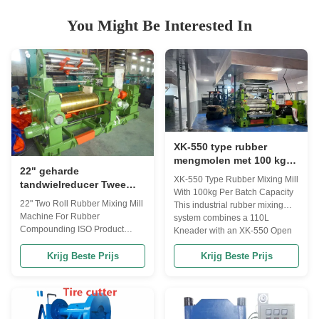
You Might Be Interested In
XK-550 type rubber
mengmolen met 100 kg
22" geharde
batchcapaciteit en 1500
XK-550 Type Rubber Mixing Mill
tandwielreducer Twee
mm walslengte
With 100kg Per Batch Capacity
rollen rubber mixing mill
22" Two Roll Rubber Mixing Mill
This industrial rubber mixing
machine voor rubber
Machine For Rubber
system combines a 110L
compounding ISO
Compounding ISO Product
Kneader with an XK-550 Open
gecertificeerd
Overview 22" Hardened Gear
Mixing Mill for efficient two-stage
Reducer Two Roll Rubber
Krijg Beste Prijs
Krijg Beste Prijs
processing, delivering superior
Mixing Mill for professional
mixing quality and production
rubber compounding
capacity of 100kg per batch.
applications. This industrial
Two-Stage Mixing Process ...
mixing mill is designed for