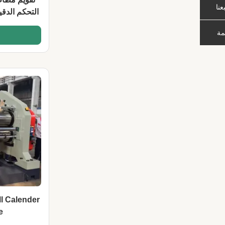
بعنا
التحكم الدق
و
مة
l Calender
ne