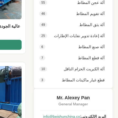
آلة عجن المطاط
55
آلة تقويم المطاط
46
آلة بثق المطاط
49
عالية الجودة
آلة إعادة تدوير نفايات الإطارات
25
آلة صنع المطاط
6
آلة قطع المطاط
7
آلة الكبريت الحزام الناقل
10
قطع غيار ماكينات المطاط
3
Mr. Alexey Pan
General Manager
البريد الإلكتروني:
info@beishunchina.co