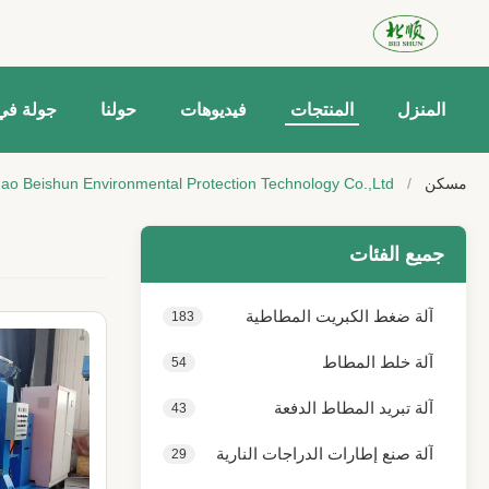
المنزل
المنتجات
فيديوهات
حولنا
جولة في
مسكن
/
Qingdao Beishun Environmental Protection Technology Co.,Ltd المنتجات عبر ا
جميع الفئات
آلة ضغط الكبريت المطاطية
183
آلة خلط المطاط
54
آلة تبريد المطاط الدفعة
43
آلة صنع إطارات الدراجات النارية
29