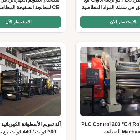
يق في سمك المواد المطاطية
CE لمعالجة الصفيحة المطاط
نظام تبريد مستقر
العجلات 220V / 380V / 440V
الاستفسار الآن
الاستفسار الآن
PLC Control 200 ℃ 4 Rol
Machi للصناعة
380 فولت / 440 فول
اختياري