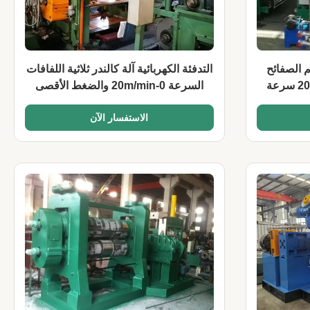
P آلة تقويم الصفائح
التدفئة الكهربائية آلة كالندر ثلاثية اللفافات
المطاطية السلسة 0-20m/min سرعة
السرعة 0-20m/min والضغط الأقصى
10MPa
الاستفسار الآن