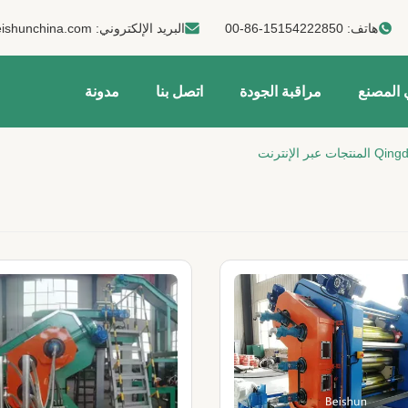
هاتف:
00-86-15154222850
البريد الإلكتروني:
ishunchina.com
 المصنع
مراقبة الجودة
اتصل بنا
مدونة
لإنترنت