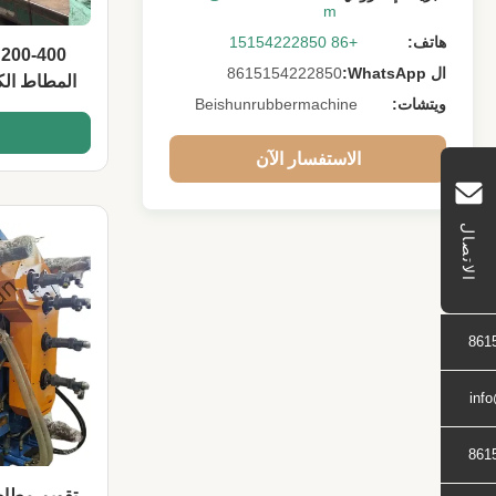
m
هاتف:
+86 15154222850
0
ال WhatsApp:
8615154222850
المطاط الكا
ويتشات:
Beishunrubbermachine
الاستفسار الآن
الاتصال
861
inf
861