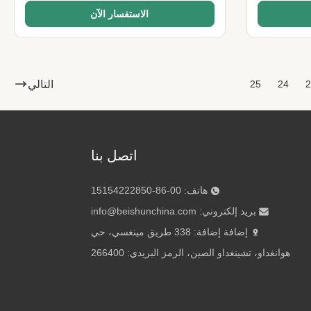
الاستفسار الآن
التالي
25
24
2
اتصل بنا
هاتف: 00-86-15154222850
بريد إلكتروني:
info@beishunchina.com
إضافة إضافة: 338 طريق مينغسي، حي
هوانغداو، تشينغداو الصين، الرمز البريدي: 266400