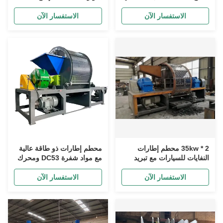
/ مطبخ صبغ ساخن
مسحوق المطاط للتخلص من
النفايات
الاستفسار الآن
الاستفسار الآن
35kw * 2 محطم إطارات
محطم إطارات ذو طاقة عالية
النفايات للسيارات مع تبريد
مع مواد شفرة DC53 ومحرك
الماء لإطارات الدخول حجم
القيادة 45kw * 2 يمكنه معالجة
أقل من 1200mm
5 أطنان من الإطارات في
الاستفسار الآن
الاستفسار الآن
الساعة