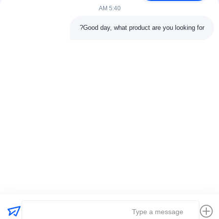
اتصل بنا
5:40 AM
فئات
Good day, what product are you looking for?
آلة ضغط الكبريت المطاطية
آلة خلط المطاط
آلة تبريد المطاط الدفعة
آلة صنع إطارات الدراجات النارية
آلة عجن المطاط
اتصل بنا
هاتف: 00-86-15154222850
بريد إلكتروني:
info@beishunchina.com
إضافة إضافة: 338 طريق مينغسي، حي هوانغداو، تشينغداو الصين،
الرمز البريدي: 266400
Copyright © 2022-2026 Qingdao Beishun Environmental Protection
Technology Co.,Ltd. . كل الحقوق محفوظة. |
خريطة الموقع