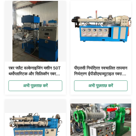
रबर फ्लैट वल्केनाइजिंग मशीन 50T
पीएलसी नियंत्रित स्वचालित तापमान
थर्मोप्लास्टिक और सिलिकॉन रबर
नियंत्रण ईपीडीएम/ब्यूटाइल रबर/
उत्पाद गर्म दबाने मोल्डिंग मशीन
एनआर कोल्ड फीड एक्सट्रूडर
अभी पूछताछ करें
अभी पूछताछ करें