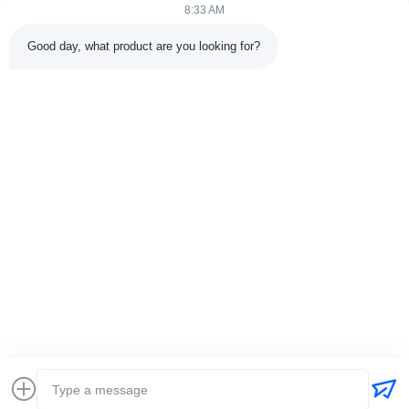
8:33 AM
श्रेणियाँ
Good day, what product are you looking for?
रबर वल्केनाइजिंग प्रेस मशीन
रबर मिक्सिंग मिल मशीन
बैच ऑफ रबर कूलिंग मशीन
मोटरसाइकिल टायर बनाने की मशीन
रबड़ Kneader मशीन
संपर्क करें
टेलीफोन: 00-86-15154222850
ईमेल:
info@beishunchina.com
जोड़ें जोड़ें: 338 मिंग्सी रोड, हुआंगदाओ जिला, क़िंगदाओ चीन, डाक कोडः
266400
Copyright © 2022-2026 Qingdao Beishun Environmental Protection
Technology Co.,Ltd. . सर्वाधिकार सुरक्षित। |
साइटमैप