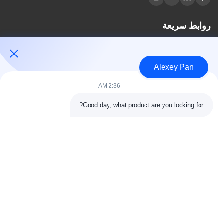
روابط سريعة
مسكن
معلومات عنا
Alexey Pan
المنتجات
اتصل بنا
2:36 AM
فئات
Good day, what product are you looking for?
آلة ضغط الكبريت المطاطية
آلة خلط المطاط
آلة تبريد المطاط الدفعة
آلة صنع إطارات الدراجات النارية
آلة عجن المطاط
اتصل بنا
هاتف: 00-86-15154222850