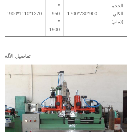
الحجم
*
الكلي
900*730*1700
950
1270*1110*1900
((ملم)
*
1900
تفاصيل الآلة