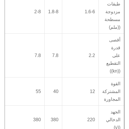
طبقات
مزدوجة
1.6-6
1.8-8
2-8
مسطحة
((ملم)
أقصى
قدرة
على
2.2
7.8
7.8
التقطيع
((kn))
القوة
المشتركة
12
40
55
المجاورة
الجهد
الدخالي
220
380
380
((v)