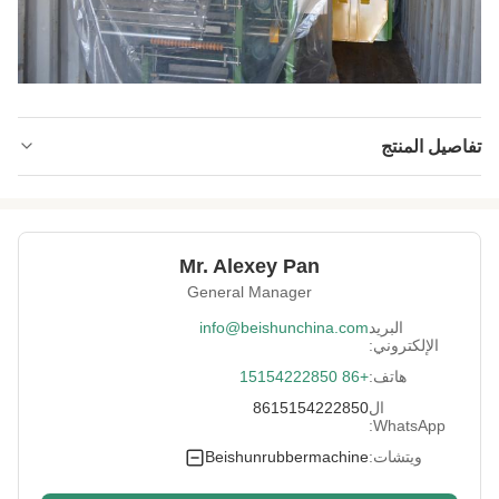
تفاصيل المنتج
Condition:
جديد
Color:
أخضر أو ​​أزرق
Mr. Alexey Pan
Warranty:
سنتان
General Manager
After-Sales
يتوفر المهندسون لخدمة الماكينات في الخارج ،
البريد
info@beishunchina.com
Service Provided:
وخدمة الصيانة والإصلاح الميدانية ، والدعم الفني
الإلكتروني:
للفيديو
هاتف:
+86 15154222850
Voltage:
طلب العميل
ال
8615154222850
WhatsApp:
Other Name:
آلة التقطيع الهيدروليكية / الريحية للأنابيب الداخلية
ويتشات:
Beishunrubbermachine
Control Way:
أوتوماتيكي