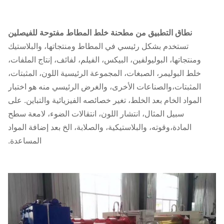
2045
550B
160
1:1.17
28.42
φ610x2000
XK-610
نطاق التطبيق من مطحنة خلط المطاط مفتوحة للفيصلين
1840
تستخدم بشكل رئيسي في المطاط ومنتجاتها، والبلاستيك
7465×3662×2080
245
1:1.24
28.6
φ660x2130
XK-660
ومنتجاتها، البوليولفين، البيكس، الفيلم، لفائف، إنتاج الملفات،
خلط البوليمر، الصبغات، المجموعة الرئيسية اللون، المثبتات،
280
1:1.09
30
φ710x2200
XK-710
المثبتات،والصناعات الأخرى، والغرض الرئيسي منه هو اختبار
1800
المواد الخام بعد الخلط، تغير خصائصه الفيزيائية والتباين. على
سبيل المثال، انتشار اللون، انتقالات الضوء، لامعة سطح
المادة،وقوته، والبلاستيكية، والصلابة، الخ بعد إضافة المواد
المساعدة.