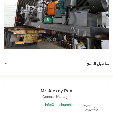
تفاصيل المنتج
Condition:
جديد
Warranty:
18 شهرا
Mr. Alexey Pan
8
Number Of
General Manager
Bearings:
البريد
info@beishunchina.com
Voltage:
طلب العميل
الإلكتروني: