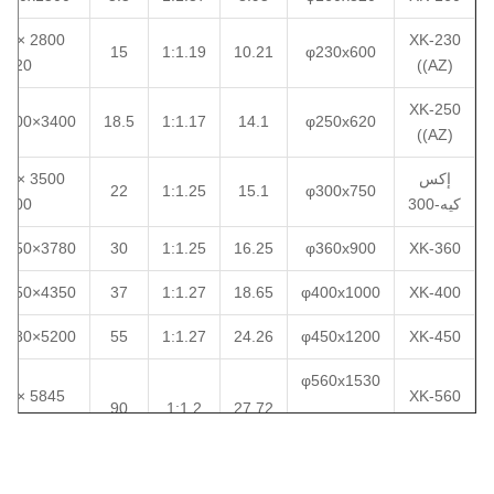
XK-230
15
1:1.19
10.21
φ230x600
1120
((AZ)
XK-250
3400×1500×1650
18.5
1:1.17
14.1
φ250x620
((AZ)
إكس
22
1:1.25
15.1
φ300x750
كيه-300
1700
3780×1850×1750
30
1:1.25
16.25
φ360x900
XK-360
4350×1850×1785
37
1:1.27
18.65
φ400x1000
XK-400
5200×2380×1840
55
1:1.27
24.26
φ450x1200
XK-450
φ560x1530
XK-560
90
1:1.2
27.72
1978
φ510x1530
((AZ)
XK-
110
1:1.22
27.94
φ550x1500