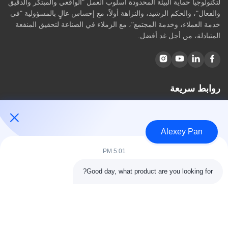
لتكنولوجيا حماية البيئة المحدودة أسلوب العمل "الواقعي والمبتكر والدقيق
والفعال"، والحكم الرشيد، والنزاهة أولاً، مع إحساس عالٍ بالمسؤولية "في
خدمة العملاء، وخدمة المجتمع"، مع الزملاء في الصناعة لتحقيق المنفعة
المتبادلة، من أجل غد أفضل.
روابط سريعة
مسكن
معلومات عنا
Alexey Pan
المنتجات
اتصل بنا
5:01 PM
فئات
Good day, what product are you looking for?
آلة ضغط الكبريت المطاطية
آلة خلط المطاط
آلة تبريد المطاط الدفعة
آلة صنع إطارات الدراجات النارية