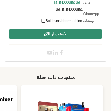
هاتف:
+86 15154222850
Use:
يضاعف المطاط والبلاستيك
ال
8615154222850
After-Sales
المهندسين المتاحة لخدمة الآلات في الخارج ، الدعم
WhatsApp:
Service Provided:
الفني للفيديو
ويتشات:
Beishunrubbermachine
High Light:
معدات خلط المطاط Polyolefin 24 "
,
XK-560 معدات خلط المطاط ISO
,
آلة خلط المطاط خلاط الأسهم 8.95
الاستفسار الآن
منتجات ذات صلة