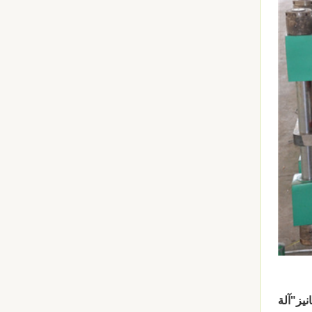
نيز"
آلة