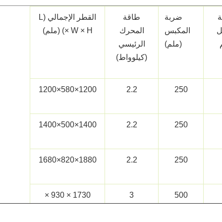
ة
ضربة
طاقة
القطر الإجمالي (L
ل
المكبس
المحرك
× W × H) (ملم)
(ملم)
الرئيسي
(كيلوواط)
1200×580×1200
2.2
250
1400×500×1400
2.2
250
1880×820×1680
2.2
250
1730 × 930 ×
3
500
2460