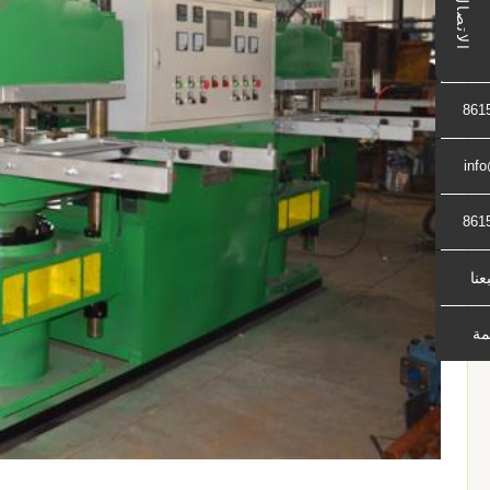
الاتصال
861
inf
861
بعنا
مة