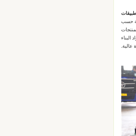
طبيقات
 10،000 طن معظمها مصنوعة حسب
منتجات
 البناء
عالية.