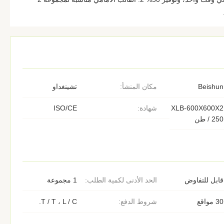
Beishun
مكان المنشأ:
تشينغداو
XLB-600X600X2
شهادة:
ISO/CE
/ 250 طن
قابل للتفاوض
الحد الأدنى لكمية الطلب:
1 مجموعة
30 مواقع
شروط الدفع:
T / T ، L / C.