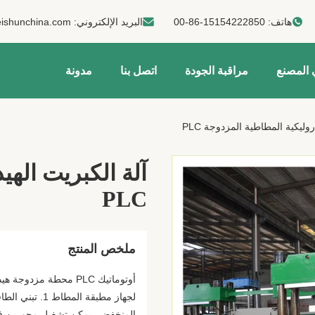
هاتف:
00-86-15154222850
البريد الإلكتروني:
ishunchina.com
 المصنع
مراقبة الجودة
اتصل بنا
مدونة
وليكية المطاطية المزدوجة PLC
آلة الكبريت الهي
PLC
ملخص المنتج
أوتوماتيك PLC محطة م
لجهاز مطبقة ا