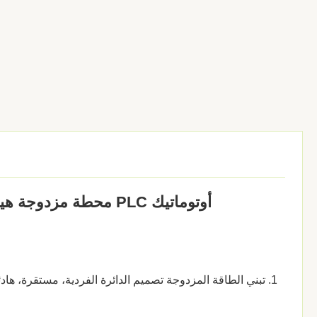
أوتوماتيك PLC محطة مزدوجة هيدروليكية لضغط المطبخ للاستخدام في منتجات المطاط
1. تبني الطاقة المزدوجة تصميم الدائرة الفردية، مستقرة، هادئة، معدل الفشل المنخفض، يمكن تشغيل محورين في وقت واحد، وتوفير 50%