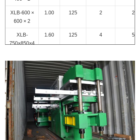
XLB-600 ×
1.00
125
2
25
600 × 2
XLB-
1.60
125
4
50
750×850×4
XLB-900 ×
2.5
200
2
40
900 × 2
XLB-1200
3.15
300
1
30
× 1200 × 1
XLB-1300
5.60
400
1
40
× 2000 × 1
XLB-1500
8.00
800
1
80
× 1500 × 1