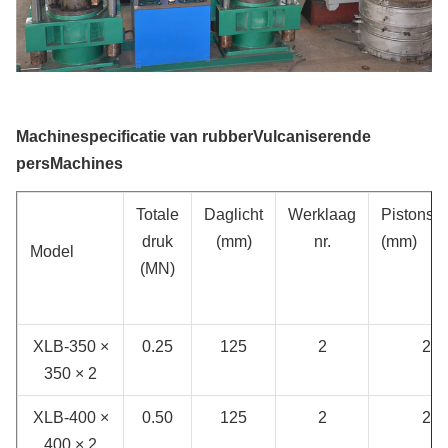
Machinespecificatie van rubber
Vulcaniserende
pers
Machines
Totale
Daglicht
Werklaag
Pistonstr
druk
(mm)
nr.
(mm)
Model
(MN)
XLB-350 ×
0.25
125
2
25
350 × 2
XLB-400 ×
0.50
125
2
25
400 × 2