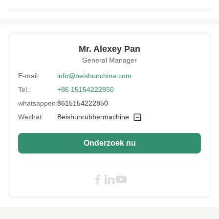
Heating Way:
Elektro/Oliesysteem
Control Method:
Plc-controle
Mr. Alexey Pan
Plunger Material:
Gekoeld Gietijzer
General Manager
Customized:
Op maat
E-mail:
info@beishunchina.com
Tel.:
+86 15154222850
Application:
Vulcaniserend om Eindproduct, het
Vulcaniseren Rubberproducten te zijn
whatsappen:
8615154222850
After-Sales
Ingenieurs die beschikbaar zijn voor het
Wechat:
Beishunrubbermachine
Service Provided:
onderhoud van machines in het buitenland,
videotechnische o
Onderzoek nu
High Light:
PLC rubberen hydraulische
vulkaniseermachine
,
Double Station rubberen hydraulische
vulkaniseermachine
,
1200 mm rubberen
vulkaniseerpersmachine