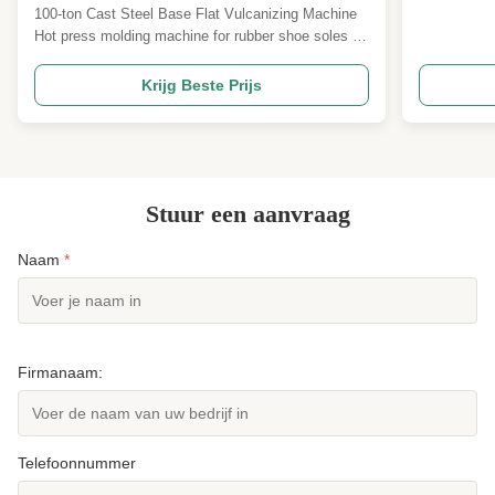
warmpersvormmachine voor rubberen
maakt ge
100-ton Cast Steel Base Flat Vulcanizing Machine
schoenenzool - vierkolomtype met twee
1000 ton
Hot press molding machine for rubber shoe soles -
werklagen
antisslip
four-column type with two working layers Machine
Overview Our 100-ton four-column flat vulcanizing
Krijg Beste Prijs
press is specifically engineered for hot press
molding of rubber shoe soles. Featuring a solid cast
...
Stuur een aanvraag
Naam
*
Firmanaam:
Telefoonnummer