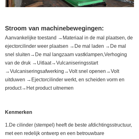
XLB-1500
15.00
400
1
40
× 2500 × 1
Stroom van machinebewegingen:
XLB-2000
20.00
400
1
40
× 2000 × 1
Aanvankelijke toestand →Materiaal in de mal plaatsen, de
ejectorcilinder weer plaatsen →De mal laden →De mal
snel sluiten→De mal langzaam vastklampen,Verhoging
van de druk →Uitlaat→Vulcaniseringsstart
→Vulcaniseringsafwerking→Volt snel openen→Volt
uitduwen →Ejectorcilinder werkt, en scheiden vorm en
product→Het product uitnemen
Kenmerken
1.De cilinder (stempel) heeft de beste afdichtingsstructuur,
met een redelijk ontwerp en een betrouwbare