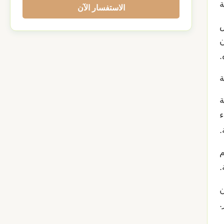
الاستفسار الآن
ص
ن
.
ة
ء
.
م
.
ن
.