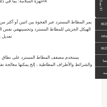
الاتصال
4أجهزة السلامة: بما في ذلك أجهزة إيقاف الطوارئ والحواجز الخ لضمان سلامة المشغلين.
يمر المطاط المسترد عبر الفجوة بين اثنين أو أكثر من 
861
الهيكل الجزيئي للمطاط المسترد وتحسينهفي نفس ا
تعديل م
inf
861
يستخدم مصفف المطاط المسترد على نطاق واسع
بعنا
والشرائط والأطراف المطاطية ، إلخ.يمكنها معالجة نف
مة