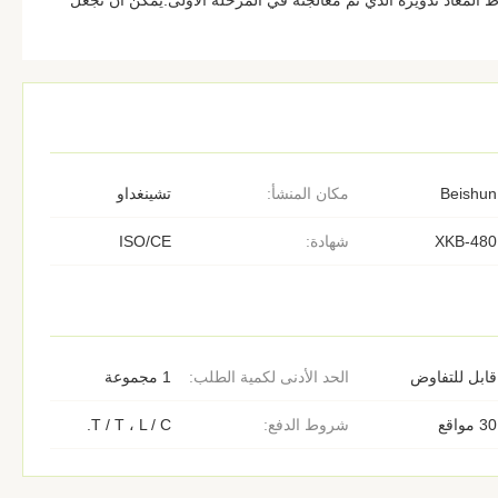
 المعاد تدويره الذي تم معالجته في المرحلة الأولى.يمكن أن تجعل
Beishun
مكان المنشأ:
تشينغداو
XKB-480
شهادة:
ISO/CE
قابل للتفاوض
الحد الأدنى لكمية الطلب:
1 مجموعة
30 مواقع
شروط الدفع:
T / T ، L / C.