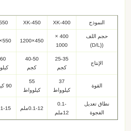
النموذج
XK-400
XK-450
550
حجم اللف
400 ×
550×1530
450×1200
1000
((D/L)
-60
40-50
25-35
الإنتاج
كجم
كجم
كيلو
55
37
القوة
90 كيلوواط
كيلوواط
كيلوواط
نطاق تعديل
0.1-
0.1-12ملم
0.1-15م
الفجوة
12ملم