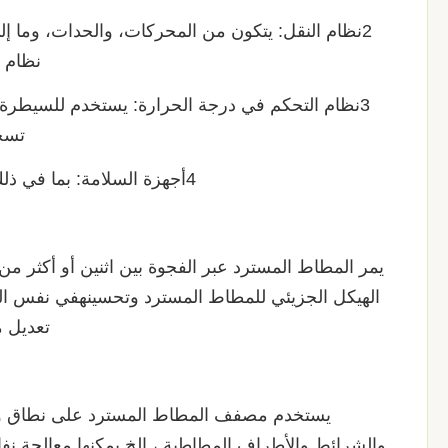
2نظام النقل: يتكون من المحركات، والحدات، وما 
نظام 
3نظام التحكم في درجة الحرارة: يستخدم للسيطرة ع
تسخي
4أجهزة السلامة: بما في ذلك أجهزة إيقاف الطوارئ والحواجز الخ لضمان سلامة المشغلين.
يمر المطاط المسترد عبر الفجوة بين اثنين أو أكثر من 
الهيكل الجزيئي للمطاط المسترد وتحسينهفي نفس ا
تعديل م
يستخدم مصفف المطاط المسترد على نطاق واسع
والشرائط والأطراف المطاطية ، إلخ.يمكنها معالجة نف