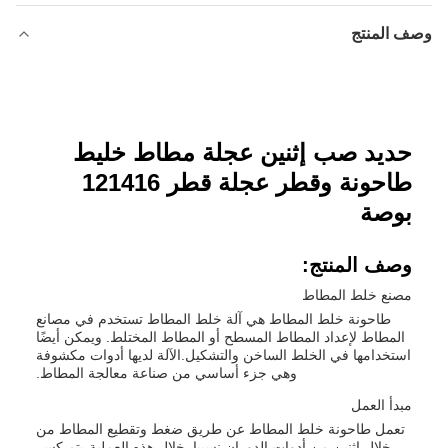
وصف المنتج
حديد صب إثنين عجلة مطاط خليط
طاحونة وقطر عجلة قطر 121416
بوصة
وصف المنتج:
مصنع خلط المطاط
طاحونة خلط المطاط هي آلة خلط المطاط تستخدم في مصانع
المطاط لإعداد المطاط المسطح أو المطاط المختلط. ويمكن أيضًا
استخدامها في الخلط الساخن والتشكيل.الآلة لديها أدوات مكشوفة
وهي جزء أساسي من صناعة معالجة المطاط.
مبدأ العمل
تعمل طاحونة خلط المطاط عن طريق ضغط وتقطيع المطاط من
خلال اثنين من أدوات الدوران نسبيا. خلال هذه العملية،يتم كسر