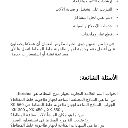
إرشادات التثبيت والإعداد
التدريب على تشغيل و صيانة الآلات
دعم تقني لحل المشاكل
خدمات الإصلاح والصيانة
قطع غيار وملحقات
فريقنا من الفنيين ذوي الخبرة مكرس لضمان أن عملائنا يحصلون
على أفضل دعم وخدمة لجهاز طاحونة خلط المطاط.اتصل بنا لأي
مساعدة تقنية أو استفسارات خدمة.
الأسئلة الشائعة:
الجواب: اسم العلامة التجارية لجهاز مزج المطاط هو Beishun.
س: ما هي النماذج المختلفة المتاحة لجهاز طاحونة خلط المطاط؟
الجواب: النماذج المتاحة لجهاز طاحونة خلط المطاط هي XK-560
و XK-550 و XK-450 و XK-300.
س: ما هو مكان المنشأ لآلات صناعة المطاط؟
ج: صُنعت آلة مزج المطاط في تشينغداو، الصين.
س: ما هي الشهادات المتاحة لجهاز طاحونة خلط المطاط؟