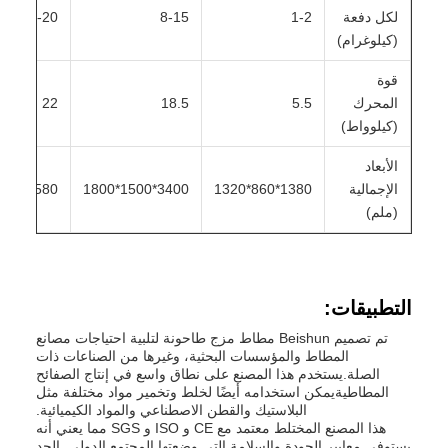
لكل دفعة
1-2
8-15
15-20
(كيلوغرام)
قوة
المحرك
5.5
18.5
22
(كيلوواط)
الأبعاد
الإجمالية
1380*860*1320
3400*1500*1800
3580*1550*1695
(ملم)
التطبيقات:
تم تصميم Beishun مطاط مزج طاحونة لتلبية احتياجات مصانع
المطاط والمؤسسات البحثية، وغيرها من الصناعات ذات
الصلة.يستخدم هذا المصنع على نطاق واسع في إنتاج الصفائح
المطاطيةيمكن استخدامه أيضًا لخلط وتخمير مواد مختلفة مثل
البلاستيك والقطن الاصطناعي والمواد الكيميائية.
هذا المصنع المختلط معتمد مع CE و ISO و SGS مما يعني أنه
يستوفي معايير الجودة والسلامة التي وضعتها المجتمع الدولي. الحد