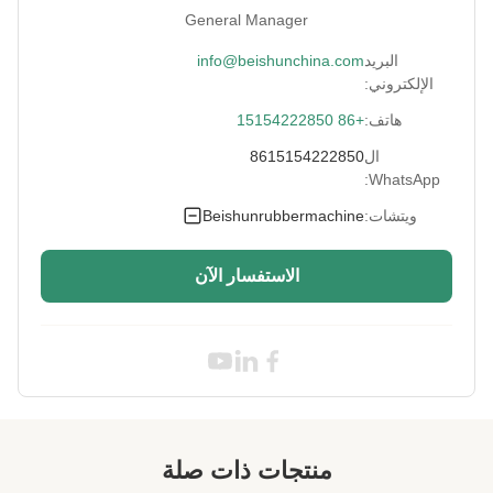
SafetyDevice:
التوقف في حالات الطوارئ
General Manager
220V/380V
Power:
البريد
info@beishunchina.com
الإلكتروني:
RollerSpace:
15 ملم
هاتف:
+86 15154222850
RollerSpeed:
20-30 م / دقيقة
ال
8615154222850
WhatsApp:
Name:
آلة مطحنة خلط المطاط
ويتشات:
Beishunrubbermachine
RollerStructure:
الحديد الزهري
الاستفسار الآن
Power:
55 كيلو واط، 90 كيلو واط، 110 كيلو واط
Electrical Part:
شنايدر، ميتسوبيشي، سيمنز
High Light:
14 بوصة مطحنة خليط المطاط
,
12 بوصة مطحنة خليط المطاط
,
طاحونة مزج 16 بوصة
منتجات ذات صلة