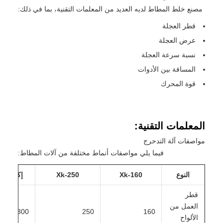
مصنع خلط المطاط لديه العديد من المعلمات التقنية، بما في ذلك:
قطر العجلة
عرض العجلة
نسبة سرعة العجلة
المسافة بين الأدوات
قوة المحرك
المعلمات التقنية:
مواصفات آلة التدحرج
فيما يلي مواصفات أنماط مختلفة من آلات المطاط:
النوع
Xk-160
Xk-250
إكس كيه-0
قطر
العمل من
300
250
160
الألواح