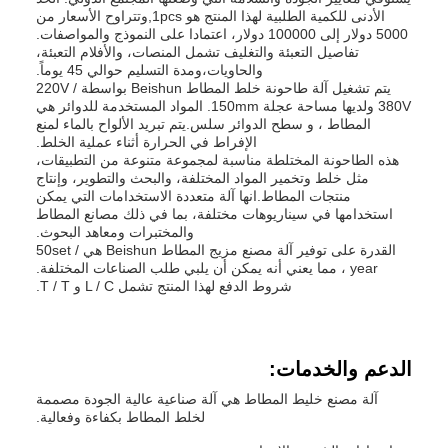
الأدنى للكمية الطلبية لهذا المنتج هو 1pcs,وتتراوح الأسعار من
5000 دولار إلى 100000 دولار، اعتمادا على النموذج والمواصفات.
تفاصيل التعبئة والتغليف تشمل المنصات، والأفلام التعبئة،
والحاويات،ومدة التسليم حوالي 45 يوماً.
يتم تشغيل آلة طاحونة خلط المطاط Beishun بواسطة 220V /
380V ولديها مساحة عجلة 150mm. المواد المستخدمة للدوائر هي
المطاط ، و سطح الدوائر سلس.يتم تبريد الألواح بالماء لمنع
الإفراط في الحرارة أثناء عملية الخلط.
هذه الطاحونة المختلطة مناسبة لمجموعة متنوعة من التطبيقات،
مثل خلط وتخمير المواد المختلفة، والبحث والتطوير، وإنتاج
منتجات المطاط.انها آلة متعددة الاستخدامات التي يمكن
استخدامها في سيناريوهات مختلفة، بما في ذلك مصانع المطاط
والمختبرات ومعاهد البحوث.
القدرة على توفير آلة مصنع مزيج المطاط Beishun هي 50set /
year ، مما يعني أنه يمكن أن يلبي طلب الصناعات المختلفة.
شروط الدفع لهذا المنتج تشمل L / C و T / T.
الدعم والخدمات:
آلة مصنع خليط المطاط هي آلة صناعية عالية الجودة مصممة
لخلط المطاط بكفاءة وفعالية.