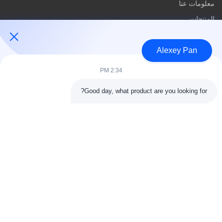
معلومات عنا
المنتجات
اتصل بنا
Alexey Pan
فئات
2:34 PM
آلة ضغط الكبريت المطاطية
Good day, what product are you looking for?
آلة خلط المطاط
آلة تبريد المطاط الدفعة
آلة صنع إطارات الدراجات النارية
آلة عجن المطاط
اتصل بنا
هاتف: 00-86-15154222850
بريد إلكتروني:
info@beishunchina.com
إضافة إضافة: 338 طريق مينغسي، حي هوانغداو، تشينغداو الصين،