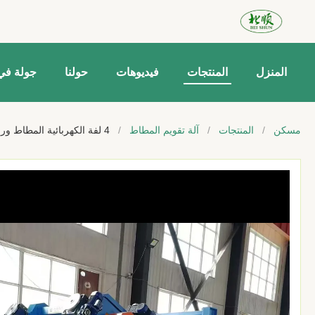
المنزل
المنتجات
فيديوهات
حولنا
جولة في
مسكن
/
المنتجات
/
آلة تقويم المطاط
/
4 لفة الكهربائية المطاط ورقة الكالندر آلة 200mm-400mm قطر عجلة