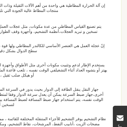
إن آلة الحرارة المطاطية هي واحدة من أهم الآلات الثقيلة وذات ال
منتجات المطاط عالية الجودة التي تل
يتم تصنيع القياس المطاطي من عدة مكونات، مثل عجلات العمل، 
تسخين و تبريد العجلات،أنظمة التشحيم، وأجهزة وقف الطوا
إنّ عجلة العمل هي العنصر الأساسي للكالندر المطاطي.ولها قوة عال
سطح الدوال بشكل دقيق 
يستخدم الإطار لدعم وتثبيت مكونات أخرى مثل الأطواق وأجهزة ال
يهتز أو يتشوه العداد أثناء التشغيلفي الوقت نفسه ، تلعب قاعدة ا
أو هيكل صلب ثقيل ،و
جهاز النقل ينقل الطاقة إلى الدوار بحيث يدور في السرعة الم
أخرى،جهاز ضبط السرعة يمكن أن يعدل سرعة الدوار وفقا لمتطلبا
الوقت نفسه، يتم استخدام جهاز ضبط المسافة لضبط المسافة بي
لتسخين أو
نظام التشحيم يوفر التشحيم للأجزاء المتنقلة المختلفة للقائمة ، 
مضخات الزيت ،أنابيب النفط، المرشحات، نقاط التشحيم، ومكو