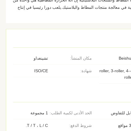
لمطاط والمنتجات البلاستيكية إن آلة الحرارة المطاطية هي واحدة من
الية في معالجة منتجات المطاط والبلاستيك.يلعب دورا رئيسيا في إنتاج
Beish
مكان المنشأ:
تشينغداو
4-roller, 3-roller, 4-
شهادة:
ISO/CE
roll
بل للتفاوض
الحد الأدنى لكمية الطلب:
1 مجموعة
اقع
شروط الدفع:
T / T ، L / C.