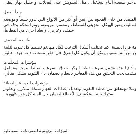
 غير طبيعية أثناء التشغيل.، مثل التشويش على العجلات أو عطل جهاز النقل.
مبدأ العمل
تمدد من خلال الفجوة بين اثنين أو أكثر من الألواح التي تدور نسبياً وموضعة
لعملية، يتغير الهيكل الجزيئي للمطاط، وتتحسن مرونته، ويتم التحكم بدقة في
سمك، وعرض، وأبعاد أخرى من المطاط.
طريقة التصنيف
ة في العملية. كما تختلف أشكال الترتيب لكل منها.تم تصميم كل تقويم لتلبية
ين من آلة التقويم يمكن أن يكون كل الفرق في خلق منتجات ذات جودة عالية.
مؤشرات المعلمات
س أدائها. هذه تشمل سرعة خطية للوكر، نطاق السرعة، نسبة السرعة،وعوامل
متقدمةيجب التحقق من هذه المعايير بانتظام لضمان أداء التقويم بشكل مثالي.
مؤشرات العملية والصيانة
وسلامتهتحقق من عملية التقويم وتعديل إعدادات الجهاز بشكل متكرر، وتطوير
استراتيجية استكشاف الأخطاء لضمان حل المشاكل فور ظهورها.
الميزات الرئيسية للتقويمات المطاطية