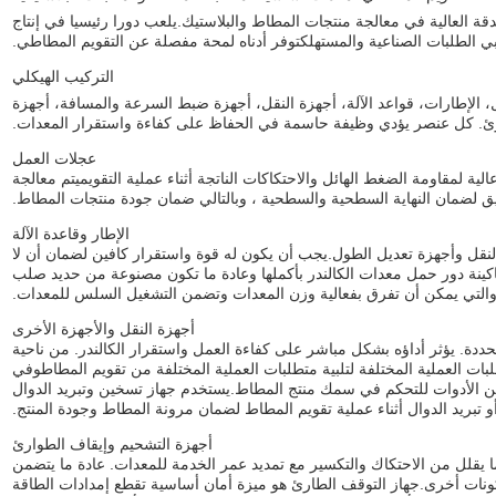
دقة العالية في معالجة منتجات المطاط والبلاستيك.يلعب دورا رئيسيا في إنتاج
بي الطلبات الصناعية والمستهلكتوفر أدناه لمحة مفصلة عن التقويم المطاطي.
التركيب الهيكلي
الإطارات، قواعد الآلة، أجهزة النقل، أجهزة ضبط السرعة والمسافة، أجهزة
رئ. كل عنصر يؤدي وظيفة حاسمة في الحفاظ على كفاءة واستقرار المعدات.
عجلات العمل
ية لمقاومة الضغط الهائل والاحتكاكات الناتجة أثناء عملية التقويميتم معالجة
لضمان النهاية السطحية والسطحية ، وبالتالي ضمان جودة منتجات المطاط.
الإطار وقاعدة الآلة
نقل وأجهزة تعديل الطول.يجب أن يكون له قوة واستقرار كافين لضمان أن لا
لماكينة دور حمل معدات الكالندر بأكملها وعادة ما تكون مصنوعة من حديد صلب
التي يمكن أن تفرق بفعالية وزن المعدات وتضمن التشغيل السلس للمعدات.
أجهزة النقل والأجهزة الأخرى
حددة. يؤثر أداؤه بشكل مباشر على كفاءة العمل واستقرار الكالندر. من ناحية
ت العملية المختلفة لتلبية متطلبات العملية المختلفة من تقويم المطاطوفي
ن الأدوات للتحكم في سمك منتج المطاط.يستخدم جهاز تسخين وتبريد الدوال
 تبريد الدوال أثناء عملية تقويم المطاط لضمان مرونة المطاط وجودة المنتج.
أجهزة التشحيم وإيقاف الطوارئ
مما يقلل من الاحتكاك والتكسير مع تمديد عمر الخدمة للمعدات. عادة ما يتضمن
نات أخرى.جهاز التوقف الطارئ هو ميزة أمان أساسية تقطع إمدادات الطاقة