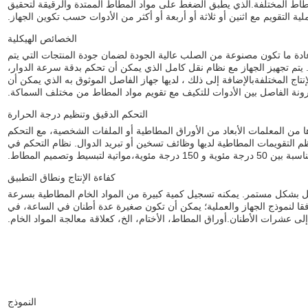
مطاط المختلفة.الذي يطبق الضغط على مواد المطاط الممتدة والرقيقة لتحقيق
 التقويم مع اثنين أو ثلاثة أو أربعة أو أكثر من الأدوات حسب تكوين الجهاز.
الخصائص الهيكلية
 وعادة ما تكون مصنوعة من الصلب عالية الجودة لضمان جودة المنتجات التي يتم
. يتم تجهيز الجهاز مع نظام نقل كامل الذي يمكن أن تحكم بدقة سرعة الدوار،
ج المختلفةبالإضافة إلى ذلك ، لديها جهاز الفاصل الموثوق به الذي يمكن أن
نة الفاصل بين الأدوات للتكيف مع تقويم مواد المطاط من مختلف السماكة.
التحكم الدقيق وتنظيم درجة الحرارة
 المعلمات الأبعاد من الأوراق المطاطية أو الملفات الشخصية، مع التحكم
كة في نطاق صغير، مثل حوالي ± 0.02 ملم. معظم التقويمات المطاطية لديها وظائف تسخين أو تبريد الدوال. نظام التحكم في
يط وتصميم المطاط.
كفاءة الإنتاج ونطاق التطبيق
مل بشكل مستمر. يمكنه تسجيل كمية كبيرة من المواد الخام المطاطية بسرعة
قا لنموذج الجهاز والعملية؛ يمكن أن تكون صغيرة عدة أطنان في الساعة، في
ى عشرات الأطنان.أوراق المطاط، الأختام، الخ، كعلاقة معالجة المواد الخام.
النموذج