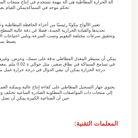
آلة الحرارة المطاطية هي آلة مهمة تستخدم في إنتاج منتجات ال
تحكم موحد في السماكةيمكن القيام بعملية
تعتبر الألواح مكونًا رئيسيًا من أجزاء الحافظة المطاطية
تحديدها.والقيادة الحرارية الجيدة، فضلا عن دقة عالية السطح
وتحقيق سرعات مختلفة التقويم ونسب السرعة،وتلبي احتياجات الإنتا
يضبط بمرو
يمكن أن يسيطر المعدل المطاطي بدقة على سمك، وعرض، وغيرها من
في تسامح السما
درجة الحرارة يمكن أن تبقي الدوال في درجة حرارة عمل مناسبة بين 50 درجة مئوية و 150 درجة مئوية،مواتية لتبس
يحتوي جهاز التسجيل المطاطي على كفاءة إنتاج عالية ويمكنه الع
إلى منتجات ذات المواصفات المطلوبة.الصادرة الساعية تختلف وف
حين أن الصناعية الكبيرة يمكن أن تصل إل
المعلمات التقنية: