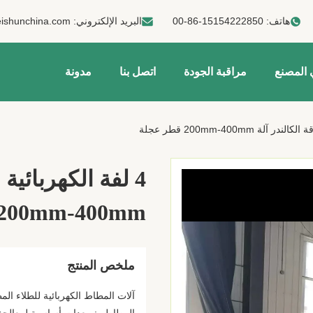
هاتف:
00-86-15154222850
البريد الإلكتروني:
ishunchina.com
 المصنع
مراقبة الجودة
اتصل بنا
مدونة
4 لفة الكهربائية
200mm-400mm قطر عجلة
ملخص المنتج