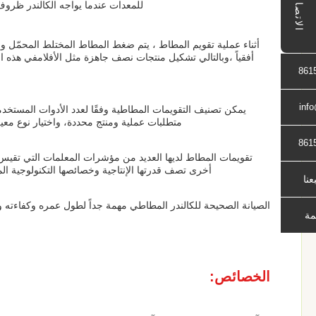
الاتصال
للمعدات عندما يواجه الكالندر ظروف
أثناء عملية تقويم المطاط ، يتم ضغط المطاط المختلط المحمّل والم
أفقياً ،وبالتالي تشكيل منتجات نصف جاهزة مثل الأفلامفي هذه ا
861
inf
يمكن تصنيف التقويمات المطاطية وفقًا لعدد الأدوات المستخدم
متطلبات عملية ومنتج محددة، واختيار نوع مع
861
تقويمات المطاط لديها العديد من مؤشرات المعلمات التي تقي
أخرى تصف قدرتها الإنتاجية وخصائصها التكنولوجية ال
بعنا
الصيانة الصحيحة للكالندر المطاطي مهمة جداً لطول عمره وكفاءته 
مة
الخصائص: