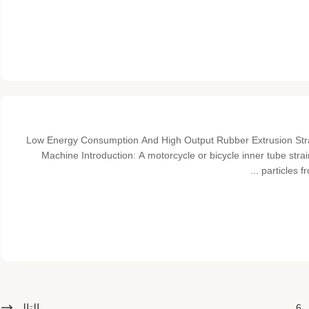
Low Energy Consumption And High Output Rubber Extrusion Strai
Machine Introduction: A motorcycle or bicycle inner tube strain
particles fr
التالي
6