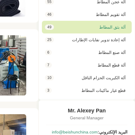
آلة عجن المطاط
55
آلة تقويم المطاط
46
آلة بثق المطاط
49
آلة إعادة تدوير نفايات الإطارات
25
آلة صنع المطاط
6
آلة قطع المطاط
7
آلة الكبريت الحزام الناقل
10
قطع غيار ماكينات المطاط
3
Mr. Alexey Pan
General Manager
البريد الإلكتروني:
info@beishunchina.com