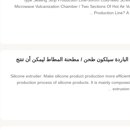
90-type Sealing Strip Production Line-90mm Cold-feed Sc
Microwave Vulcanization Chamber / Two Sections Of Hot Air Vu
Production Line? A 9
اقة الباردة سيلكون طحن / مطحنة المطاط ليمكن أن تنتج
Silicone extruder: Make silicone product production more efficient
production process of silicone products. It is mainly composed
extrusion