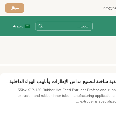
info@be
سؤال
Arabic
55kw XJP-120 Rubber Hot Feed Extruder Professional rubber extrusion equipment designed for tire tread rubber
extrusion and rubber inner tube manufacturing applications
extruder is specialized