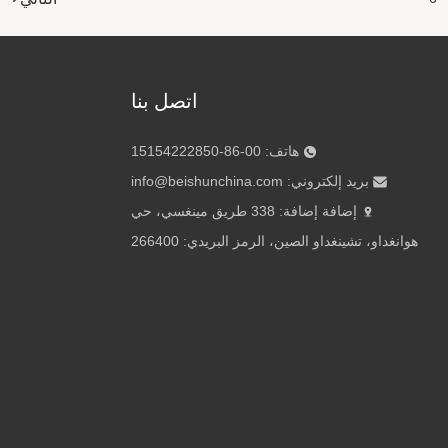
اتصل بنا
هاتف: 00-86-15154222850
بريد إلكتروني:
info@beishunchina.com
إضافة إضافة: 338 طريق مينغسي، حي
هوانغداو، تشينغداو الصين، الرمز البريدي: 266400