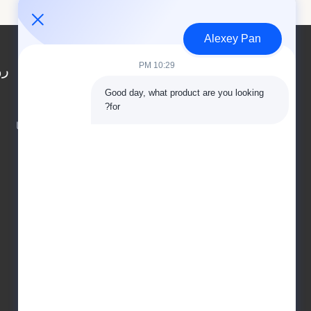
Alexey Pan
10:29 PM
رو
Good day, what product are you looking 
مسكن
for?
تلتزم الشركات بفلسفة العمل "الجودة من الدرجة
معلومات عنا
الأولى لكسب ثقة السوق، والخدمة عالية الجودة
المنتجات
لكسب رضا العملاء، والتحسين المستمر لتطوير
اتصل بنا
المؤسسة والسعي لإنشاء إدارة علامة تجارية للشركة
المتميزة"، من حيث الجودة والعلامة التجارية والعمل
بجد لتحقيق الأهداف الاستراتيجية للتنمية المشتركة.
ستواصل شركة تشينغداو بييشون لتكنولوجيا حماية
البيئة المحدودة أسلوب العمل "الواقعي والمبتكر
والدقيق والفعال"، والحكم الرشيد، والنزاهة أولاً، مع
إحساس عالٍ بالمسؤولية "في خدمة العملاء، وخدمة
المجتمع"، مع الزملاء في الصناعة لتحقيق المنفعة
المتبادلة، من أجل غد أفضل.