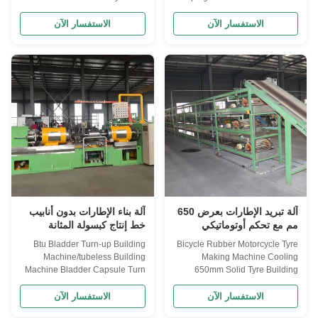
Press/Tire Molding Machine
Inflatable Shaping Machine is
Applicant For various electric
designed for tire shaping during
الاستفسار الآن
الاستفسار الآن
vehicles, motorcycle tire curing,
cooling after vulcanization,
except man operated tire
preventing deformation and
loading and removal, the entire
ensuring optimal tire geometry.
curing process is automatically
Application Used for tire
controlled. Structure feature The
shaping during cooling after ...
machine ...
آلة تبريد الإطارات بعرض 650
آلة بناء الإطارات بدون أنابيب
مم مع تحكم أوتوماتيكي
خط إنتاج كبسولة المثانة
وضمان لمدة عامين لبناء
Btu Bladder Turn-up Building
Bicycle Rubber Motorcycle Tyre
الإطارات الصلبة
Machine/tubeless Building
Making Machine Cooling
Machine Bladder Capsule Turn
650mm Solid Tyre Building
Up Building Machine Applicant
Machine Advanced production
This machine is suitable for
line for cooling, cutting, and
الاستفسار الآن
الاستفسار الآن
motorcycle tire, car tire, truck car
collecting tire thread or sidewall