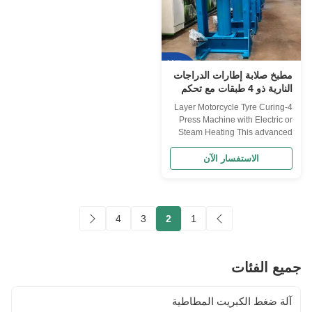
مطبخ صلابة إطارات الدراجات
النارية ذو 4 طبقات مع تحكم
PLC والتسخين الكهربائي
4-Layer Motorcycle Tyre Curing
للتشطيب الفعال
Press Machine with Electric or
Steam Heating This advanced
4-layer motorcycle tire curing
press machine, also known as a
الاستفسار الآن
tire vulcanizing press, offers
flexible heating solutions to
meet diverse manufacturing
requirements. The choice
4
3
2
1
between electric and steam
heating ...
جميع الفئات
آلة ضغط الكبريت المطاطية