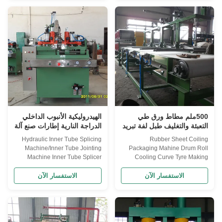
tire building. Structure feature Its
components for bias and radial
forming drum adopts metal AB
tires after extrusion processes.
structure while tire building
Application Used for cooling,
adopts finger turn down, ...
cutting and collecting tire ...
500ملم مطاط ورق طي
الهيدروليكية الأنبوب الداخلي
التعبئة والتغليف طبل لفة تبريد
الدراجة النارية إطارات صنع آلة
منحنى دراجة نارية إطارات
التوصيل الأنبوب الداخلي
Hydraulic Inner Tube Splicing
Rubber Sheet Coiling
صنع آلة
Splicer
Machine/Inner Tube Jointing
Packaging Mahine Drum Roll
Machine Inner Tube Splicer
Cooling Curve Tyre Making
Applicant Mainly used in
Machine Applicant 1. packing
automobile, motorcycle, bicycle
machine 1.1 system power:
الاستفسار الآن
الاستفسار الآن
inner tube of butyl rubber or
380V 50HZ 1.2 the max rubber
natural rubber tube splicing,
width: 600mm 1.3 total motor
with high efficiency and low
power: 3kw 1.4 conveyor belt
work intensity. The machine is
width: 700mm 1.5 biggest
operated by PLC program
packing size: 400m*(150-