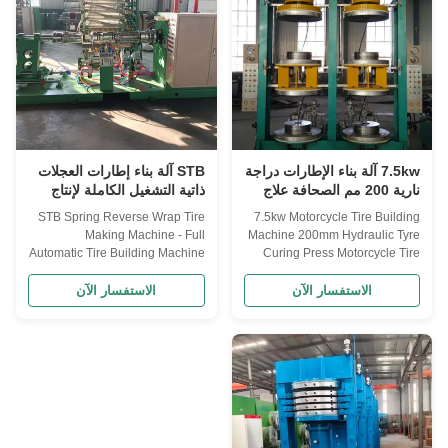
controller. ...
600)mm 1.6 winding quantity: 2
...
7.5kw آلة بناء الإطارات دراجة
STB آلة بناء إطارات العجلات
نارية 200 مم الصحافة علاج
ذاتية التشغيل الكاملة لإنتاج
الإطارات الهيدروليكية
إطارات الدراجات النارية
STB Spring Reverse Wrap Tire
7.5kw Motorcycle Tire Building
Making Machine - Full
Machine 200mm Hydraulic Tyre
Automatic Tire Building Machine
Curing Press Motorcycle Tire
The STB Fully Automatic Spring
Capsule Vulcanizing Machine
Reverse Wrapping Forming
This hydraulic pressure tyre
الاستفسار الآن
الاستفسار الآن
Machine is a complete
curing press is designed for
automatic tire building system
automatic shaping and
specifically designed for
vulcanization of tires during
motorcycle tire production. This
production processes for
advanced equipment is widely
bicycle, electric car, motorcycle
used in domestic and ...
cover tires, ...