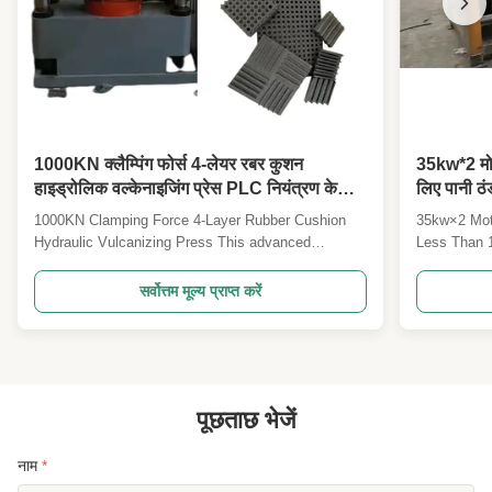
1000KN क्लैम्पिंग फोर्स 4-लेयर रबर कुशन
35kw*2 मोट
हाइड्रोलिक वल्केनाइजिंग प्रेस PLC नियंत्रण के
लिए पानी ठ
साथ
1000KN Clamping Force 4-Layer Rubber Cushion
35kw×2 Moto
Hydraulic Vulcanizing Press This advanced
Less Than 
hydraulic vulcanizing press is engineered for high-
Tire Rubber
efficiency production of multi-layered rubber
comprehensi
सर्वोत्तम मूल्य प्राप्त करें
cushions and components through precise
processing o
vulcanization processes. Product Overview Our
powder. This
four-column vulcanizing ...
specialized
पूछताछ भेजें
नाम
*