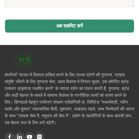
अब सबमिट करें
कंपनियाँ "बाजार में विश्वास हासिल करने के लिए प्रथम श्रेणी की गुणवत्ता, ग्राहक
संतुष्टि जीतने के लिए गुणवत्ता सेवा, उद्यम विकास में निरंतर सुधार, एक कॉर्पोरेट ब्रांड
प्रबंधन उत्कृष्टता स्थापित करने" के व्यापार दर्शन का पालन करती हैं, गुणवत्ता, ब्रांड
और कड़ी मेहनत के मामले में सामान्य विकास के रणनीतिक लक्ष्यों को प्राप्त करने के
लिए। क़िंगदाओ बेइशुन पर्यावरण संरक्षण प्रौद्योगिकी कं, लिमिटेड "यथार्थवादी, नवीन,
कठोर और कुशल" व्यावसायिक शैली, सुशासन, अखंडता पहले, उच्च जिम्मेदारी की भावना
के साथ "ग्राहक सेवा में, समुदाय की सेवा में", उद्योग के सहयोगियों के साथ आपसी लाभ,
एक बेहतर कल के लिए आगे बढ़ेगी।