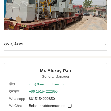
उत्पाद विवरण
Type:
बैच ऑफ कूलिंग मशीन
Key Selling Points:
स्वचालित
Mr. Alexey Pan
Driven Type:
बिजली
General Manager
Rubber Sheet
3-16 मिमी
ईमेल:
info@beishunchina.com
Thickness:
टेलीफोन:
+86 15154222850
Voltage:
ग्राहक अनुरोध
Whatsapp:
8615154222850
Adapted Max.
WeChat:
Beishunrubbermachine
ग्राहकों की आवश्यकताओं के अनुसार
Rubber Sheet