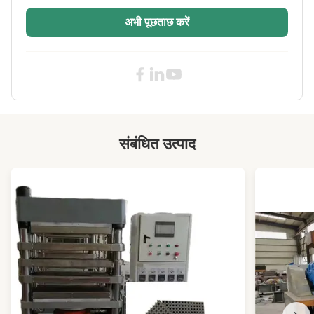
Width:
अभी पूछताछ करें
High Light:
बैच ऑफ रबर कूलिंग मशीन पीएलसी आईएसओ
,
बैच ऑफ रबर कूलिंग मशीन एसजीएस सीई
,
एसजीएस बैच ऑफ मशीन फैन्स कूलिंग
संबंधित उत्पाद