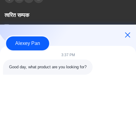
त्वरित सम्पक
घर
हमारे बारे में
उत्पादों
Alexey Pan
संपर्क करें
3:37 PM
श्रेणियाँ
Good day, what product are you looking for?
रबर वल्केनाइजिंग प्रेस मशीन
रबर मिक्सिंग मिल मशीन
बैच ऑफ रबर कूलिंग मशीन
मोटरसाइकिल टायर बनाने की मशीन
रबड़ Kneader मशीन
संपर्क करें
टेलीफोन: 00-86-15154222850