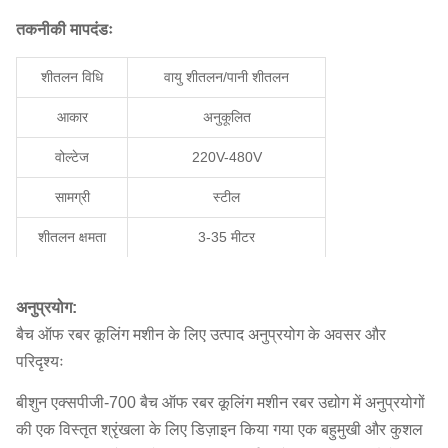
तकनीकी मापदंडः
शीतलन विधि
वायु शीतलन/पानी शीतलन
आकार
अनुकूलित
वोल्टेज
220V-480V
सामग्री
स्टील
शीतलन क्षमता
3-35 मीटर
नियंत्रण प्रणाली
पीएलसी स्वचालित
अनुप्रयोग:
शीतलन माध्यम
रबर उत्पाद
बैच ऑफ रबर कूलिंग मशीन के लिए उत्पाद अनुप्रयोग के अवसर और
ठंडा होने का समय
5 मिनट
परिदृश्यः
वारंटी
2 वर्ष
बीशुन एक्सपीजी-700 बैच ऑफ रबर कूलिंग मशीन रबर उद्योग में अनुप्रयोगों
की एक विस्तृत श्रृंखला के लिए डिज़ाइन किया गया एक बहुमुखी और कुशल
उत्पाद का नाम
रबर शीतलन मशीन के लिए बैच ऑफ