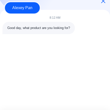
Alexey Pan
श्रेणियाँ
8:12 AM
रबर वल्केनाइजिंग प्रेस मशीन
Good day, what product are you looking for?
रबर मिक्सिंग मिल मशीन
बैच ऑफ रबर कूलिंग मशीन
मोटरसाइकिल टायर बनाने की मशीन
रबड़ Kneader मशीन
संपर्क करें
टेलीफोन: 00-86-15154222850
ईमेल:
info@beishunchina.com
जोड़ें जोड़ें: 338 मिंग्सी रोड, हुआंगदाओ जिला, क़िंगदाओ चीन, डाक कोडः
266400