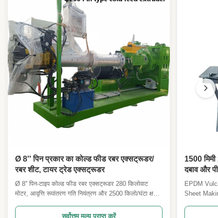
Ø 8'' पिन प्रकार का कोल्ड फीड रबर एक्सट्रूडर/
1500 मिमी 
रबर शीट, टायर ट्रेड एक्सट्रूडर
दबाव और पी
ईपीडीएम वल्
Ø 8'' पिन-टाइप कोल्ड फीड रबर एक्सट्रूडर 280 किलोवाट
EPDM Vulca
मोटर, आवृत्ति रूपांतरण गति नियंत्रण और 2500 किलो/घंटा क्षमता
Sheet Maki
के साथ। पारंपरिक एक्सट्रूडर की तुलना में 50% अधिक
Making Mach
आउटपुट और 35% कम ऊर्जा खपत के लिए पिन-टाइप कोल्ड-
line soluti
सर्वोत्तम मूल्य प्राप्त करें