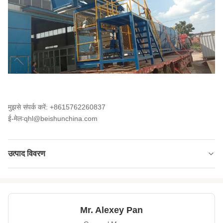
मुझसे संपर्क करें: +8615762260837
ई-मेलःqhl@beishunchina.com
उत्पाद विवरण
Voltage:
220V-480V
Structure:
वेल्डेड स्टील फ्रेम
Mr. Alexey Pan
Power:
बिजली से चलने वाली गाड़ी