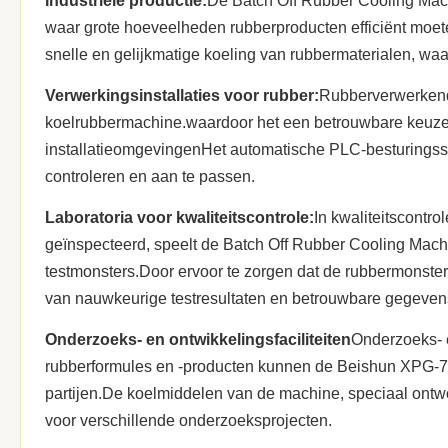
Industriële productie:
De Batch Off Rubber Cooling Machi
waar grote hoeveelheden rubberproducten efficiënt moet
snelle en gelijkmatige koeling van rubbermaterialen, wa
Verwerkingsinstallaties voor rubber:
Rubberverwerkend
koelrubbermachine.waardoor het een betrouwbare keuze 
installatieomgevingenHet automatische PLC-besturingss
controleren en aan te passen.
Laboratoria voor kwaliteitscontrole:
In kwaliteitscontr
geïnspecteerd, speelt de Batch Off Rubber Cooling Machin
testmonsters.Door ervoor te zorgen dat de rubbermonste
van nauwkeurige testresultaten en betrouwbare gegeven
Onderzoeks- en ontwikkelingsfaciliteiten
Onderzoeks- e
rubberformules en -producten kunnen de Beishun XPG-700
partijen.De koelmiddelen van de machine, speciaal ontw
voor verschillende onderzoeksprojecten.