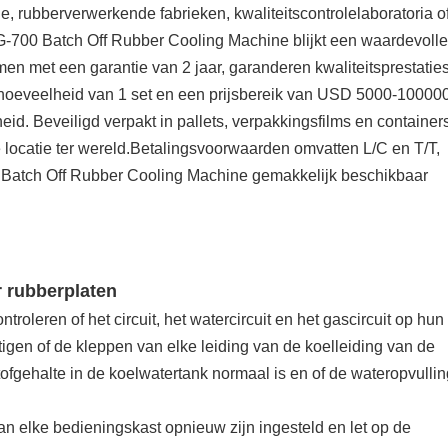
e, rubberverwerkende fabrieken, kwaliteitscontrolelaboratoria o
G-700 Batch Off Rubber Cooling Machine blijkt een waardevolle
men met een garantie van 2 jaar, garanderen kwaliteitsprestatie
hoeveelheid van 1 set en een prijsbereik van USD 5000-10000
eid. Beveiligd verpakt in pallets, verpakkingsfilms en container
locatie ter wereld.Betalingsvoorwaarden omvatten L/C en T/T,
 de Batch Off Rubber Cooling Machine gemakkelijk beschikbaar
r rubberplaten
roleren of het circuit, het watercircuit en het gascircuit op hun
estigen of de kleppen van elke leiding van de koelleiding van de
istofgehalte in de koelwatertank normaal is en of de wateropvulli
an elke bedieningskast opnieuw zijn ingesteld en let op de