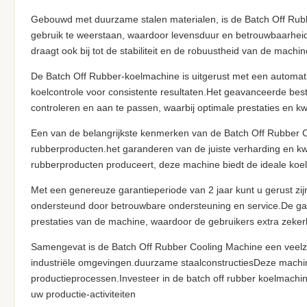
Gebouwd met duurzame stalen materialen, is de Batch Off Rub
gebruik te weerstaan, waardoor levensduur en betrouwbaarheid
draagt ook bij tot de stabiliteit en de robuustheid van de machin
De Batch Off Rubber-koelmachine is uitgerust met een automati
koelcontrole voor consistente resultaten.Het geavanceerde be
controleren en aan te passen, waarbij optimale prestaties en k
Een van de belangrijkste kenmerken van de Batch Off Rubber Co
rubberproducten.het garanderen van de juiste verharding en kw
rubberproducten produceert, deze machine biedt de ideale koe
Met een genereuze garantieperiode van 2 jaar kunt u gerust zi
ondersteund door betrouwbare ondersteuning en service.De garan
prestaties van de machine, waardoor de gebruikers extra zekerh
Samengevat is de Batch Off Rubber Cooling Machine een veelzij
industriële omgevingen.duurzame staalconstructiesDeze machi
productieprocessen.Investeer in de batch off rubber koelmachine
uw productie-activiteiten