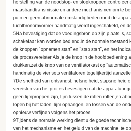
herstelling van de noodstop- en stopknoppen.controleer 
maasbandtransmissie en andere mechanismen om te bevest
puin en geen abnormale omstandigheden rond de apparatu
luchtbronomvormer handmatig wordt ingeschakeld, en de t
5Na bevestiging dat de voedingsbron op zijn plaats is, sc
schakelaar kan worden bediend.in de normale toestand k
de knoppen "opnemen start" en "stap start", en het indic
de procesvereistenAls je de knop in de hoofdbediening aa
drukken.zet de knop van de ventilatorkast op "automatisch
handmatig de vier sets ventilatoren tegelijkertijd aanzette
7De snelheid van ontvangst, hefsnelheid, stapsnelheid
vereisten van het proces.bevestigen dat de apparatuur ge
geen lijmproppen zijn, lijm tussen de rollen rollen,en ab
lopen bij het laden, lijm ophangen, en lossen van de onde
opnieuw verfijnen volgens het proces.
9Tijdens de normale werking dient u de goede technisch
van het mechanisme en het geluid van de machine, te obs