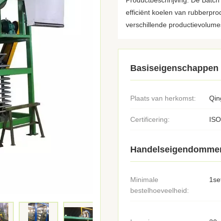
Productbeschrijving: De Batch 
efficiënt koelen van rubberpr
verschillende productievolumes
Basiseigenschappen
Plaats van herkomst:
Qin
Certificering:
ISO
Handelseigendomme
Minimale
1se
bestelhoeveelheid: