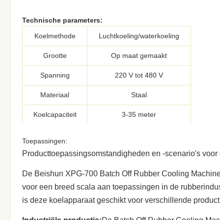
Technische parameters:
Koelmethode
Luchtkoeling/waterkoeling
Grootte
Op maat gemaakt
Spanning
220 V tot 480 V
Materiaal
Staal
Koelcapaciteit
3-35 meter
Controlesysteem
PLC automatisch
Toepassingen:
Producttoepassingsomstandigheden en -scenario's voor d
Koelmiddelen
Rubberproducten
De Beishun XPG-700 Batch Off Rubber Cooling Machine is
Koelingstijd
Vijf minuten.
voor een breed scala aan toepassingen in de rubberindus
Garantie
2 jaar
is deze koelapparaat geschikt voor verschillende product
Productnaam
Batch off rubber koelmachine