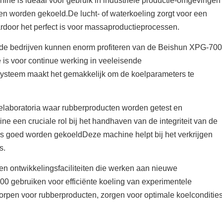
ne is ideaal voor gebruik in industriële productie-omgevingen
en worden gekoeld.De lucht- of waterkoeling zorgt voor een
ardoor het perfect is voor massaproductieprocessen.
e bedrijven kunnen enorm profiteren van de Beishun XPG-700
is voor continue werking in veeleisende
ysteem maakt het gemakkelijk om de koelparameters te
olelaboratoria waar rubberproducten worden getest en
e een cruciale rol bij het handhaven van de integriteit van de
rs goed worden gekoeldDeze machine helpt bij het verkrijgen
s.
n ontwikkelingsfaciliteiten die werken aan nieuwe
 gebruiken voor efficiënte koeling van experimentele
orpen voor rubberproducten, zorgen voor optimale koelconditie