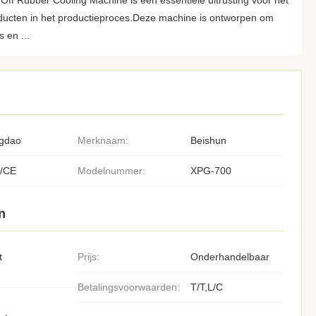
Off Rubber Cooling Machine is een essentiële uitrusting voor het
oducten in het productieproces.Deze machine is ontworpen om
 en ...
gdao
Merknaam:
Beishun
/CE
Modelnummer:
XPG-700
n
t
Prijs:
Onderhandelbaar
Betalingsvoorwaarden:
T/T,L/C