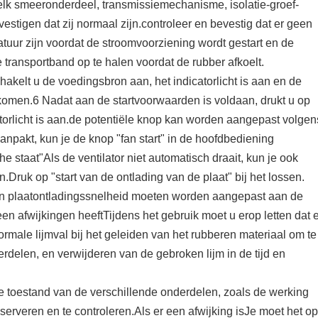
elk smeeronderdeel, transmissiemechanisme, isolatie-groef-
igen dat zij normaal zijn.controleer en bevestig dat er geen
ur zijn voordat de stroomvoorziening wordt gestart en de
ransportband op te halen voordat de rubber afkoelt.
hakelt u de voedingsbron aan, het indicatorlicht is aan en de
omen.6 Nadat aan de startvoorwaarden is voldaan, drukt u op
atorlicht is aan.de potentiële knop kan worden aangepast volgen
npakt, kun je de knop "fan start" in de hoofdbediening
e staat"Als de ventilator niet automatisch draait, kun je ook
n.Druk op "start van de ontlading van de plaat" bij het lossen.
 en plaatontladingssnelheid moeten worden aangepast aan de
en afwijkingen heeftTijdens het gebruik moet u erop letten dat e
normale lijmval bij het geleiden van het rubberen materiaal om te
rdelen, en verwijderen van de gebroken lijm in de tijd en
e toestand van de verschillende onderdelen, zoals de werking
erveren en te controleren.Als er een afwijking isJe moet het op