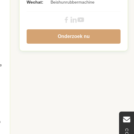
Wechat:
Beishunrubbermachine
Onderzoek nu
e
n