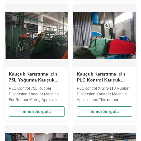
colour change cleaning, and
plastics and the mixing of
simple operation, and
various plastic materials and
represents techno-economic
plastics. It is especially suitable
achievement. This Rubber
for middle and small sized
Dispersion Kneader may be
rubber and ...
used to combine a ...
Kauçuk Karıştırma için
Kauçuk Karıştırma için
75L Yoğurma Kauçuk
PLC Kontrol Kauçuk
Dispersiyon SGS
Yoğurma Makinesi 110L
PLC Control 75L Rubber
PLC control X(S)N-110 Rubber
Yoğurma Makinesi
Kauçuk Dispersiyon
Dispersion Kneader Machine
Dispersion Kneader Machine
Yoğurma
For Rubber Mixing Applications
Applications This rubber
This rubber kneader machine is
kneader machine is mainly used
mainly used for natural rubber,
for natural rubber, synthetic
Şimdi Sorgula
Şimdi Sorgula
synthetic rubber, reclaimed
rubber, reclaimed rubber and
rubber and plastic smelting and
plastic smelting and mixing,
mixing, rubber and plastic
rubber and plastic blending, but
blending, but also for blending
also for blending of variety of
of variety of low viscosity
low viscosity materials. This ...