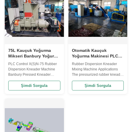
materials...
75L Kauçuk Yoğurma
Otomatik Kauçuk
Mikseri Banbury Yoğurma
Yoğurma Makinesi PLC
Dispersiyon Yoğurma
Kontrol Yoğurma Kauçuk
PLC Control X(S)N-75 Rubber
Rubber Dispersion Kneader
Makinesi
Karıştırıcı 125L
Dispersion Kneader Machine
Mixing Machine Applications
Banbury Pressed Kneader
The pressurized rubber kneader
Applications The pressurized
machine is engineered for use
rubber kneader machine is
in rubber and rubber product
Şimdi Sorgula
Şimdi Sorgula
engineered for use in rubber
factories. According to the
and rubber product factories.
structure, the kneader can be
According to the structure, the
divided into a pressurized
kneader can be divided into a
kneader and an open kneader.
pressurized kneader and an
According to the working
open kneader. ...
principle and ...