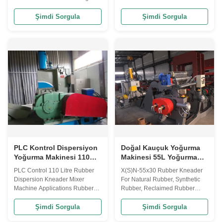
Applications This rubber
Mixing Features : When the
kneader machine is suitable for
internal mixer is working, the
Şimdi Sorgula
Şimdi Sorgula
the plastication of rubber and
two rotors rotate relative to each
plastics and the mixing of
other, and the material from the
various plastic materials and
feeding port is clamped into the
plastics. It is especially suitable
roll gap and squeezed and
for middle and small sized
sheared by the rotor. After ...
rubber and ...
PLC Kontrol Dispersiyon
Doğal Kauçuk Yoğurma
Yoğurma Makinesi 110
Makinesi 55L Yoğurma
Litre Yoğurma Mikseri
Mikseri Kauçuk Sentetik
PLC Control 110 Litre Rubber
X(S)N-55x30 Rubber Kneader
Makinesi
Geri Kazanılmış
Dispersion Kneader Mixer
For Natural Rubber, Synthetic
Machine Applications Rubber
Rubber, Reclaimed Rubber
Dispersion Kneader machine
Applications This Rubber
ensures homogeneous
Kneader machine is suitable for
Şimdi Sorgula
Şimdi Sorgula
compound dispersion, easy
the plastication of rubber and