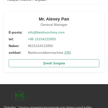
Mr. Alexey Pan
General Manager
E-posta:
info@beishunchina.com
tel:
+86 15154222850
Naber:
8615154222850
sohbet:
Beishunrubbermachine
(QR)
Şimdi Sorgula
Şirketler, "piyasa güvenini kazanmak için birinci sınıf kalite,