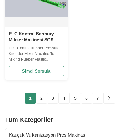
PLC Kontrol Banbury
Mikser Makinesi SGS
Plastik Kauçuk Karıştırma
PLC Control Rubber Pressure
Makineleri
Kneader Mixer Machine To
Mixing Rubber Plastic
Applications This rubber
kneader machine is suitable for
Şimdi Sorgula
the plastication of rubber and
plastics and the mixing of
various plastic materials and
plastics. It is especially suitable
1
2
3
4
5
6
7
for middle and small sized
rubber and ...
Tüm Kategoriler
Kauçuk Vulkanizasyon Pres Makinası