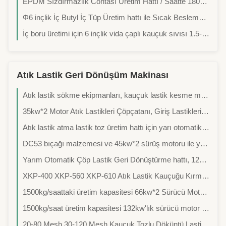
EPDM Sızdırmazlık Contası Üretim Hattı / Saatte 180-250 Kg Kapasite / Stabil ve Verimli
Φ6 inçlik İç Butyl İç Tüp Üretim hattı ile Sıcak Besleme Ekstrüder
İç boru üretimi için 6 inçlik vida çaplı kauçuk sıvısı 1.5-2 ton/saat kapasitesiyle
Atık Lastik Geri Dönüşüm Makinası
Atık lastik sökme ekipmanları, kauçuk lastik kesme makineleri, çift oyu parçalayıcı, kauçuk blok yapım makineleri
35kw*2 Motor Atık Lastikleri Çöpçatanı, Giriş Lastikleri için Su Soğutması ile 1200mm'den Az Boyutlu
Atık lastik atma lastik toz üretim hattı için yarı otomatik lastik geri dönüşüm makinesi
DC53 bıçağı malzemesi ve 45kw*2 sürüş motoru ile yüksek güçlü lastik parçalayıcı saatte 5 ton lastik işleyebilir
Yarım Otomatik Çöp Lastik Geri Dönüştürme hattı, 1200 mm'den küçük lastikler için 55-150 KW güçte 0-200 Mesh Kauçuk Tozu üretiyor
XKP-400 XKP-560 XKP-610 Atık Lastik Kauçuğu Kırma Makinesi, 500kg/sa 1000kg/sa 2000kg/sa Çıktı ile Lastik Geri Dönüşüm Tozu Üretimi İçin
1500kg/saattaki üretim kapasitesi 66kw*2 Sürücü Motoru ve verimli lastik geri dönüşümü için 10m*5m*3m Boyutlu Çift Rollu Lastik Blok Çakıştırıcı
1500kg/saat üretim kapasitesi 132kw'lık sürücü motor ve kauçuk tozu üretimi için 20 adet bıçak ile atık lastik geri dönüşüm hattı
20-80 Mesh 30-120 Mesh Kauçuk Tozlu Döküntü Lastik Geri Dönüştürme Makinesi