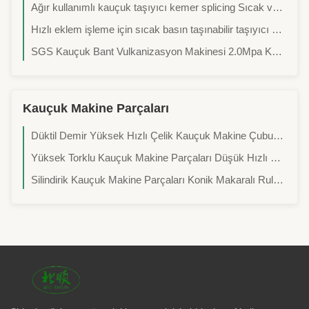
Ağır kullanımlı kauçuk taşıyıcı kemer splicing Sıcak vulkanize baskı makinesi
Hızlı eklem işleme için sıcak basın taşınabilir taşıyıcı kemer vulkanize makinesi
SGS Kauçuk Bant Vulkanizasyon Makinesi 2.0Mpa Kauçuk Kayış İçin Sıcak Ekleme Makinesi
Kauçuk Makine Parçaları
Düktil Demir Yüksek Hızlı Çelik Kauçuk Makine Çubuğu, hassas işleme ile dövme çelik rulo
Yüksek Torklu Kauçuk Makine Parçaları Düşük Hızlı Kauçuk Makine Redüktörü
Silindirik Kauçuk Makine Parçaları Konik Makaralı Rulman SGS