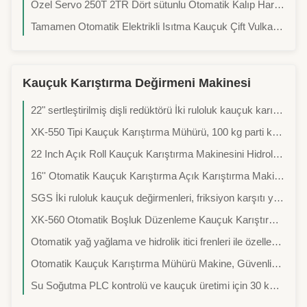
Özel Servo 250T 2TR Dört sütunlu Otomatik Kalıp Hareketli Elektrik Isıtma R Fonksiyonu ile Düz Vulkanlama Makinesi
Tamamen Otomatik Elektrikli Isıtma Kauçuk Çift Vulkanlama Makinesi / Kauçuk Kalıplama Makinesi
Kauçuk Karıştırma Değirmeni Makinesi
22" sertleştirilmiş dişli redüktörü İki ruloluk kauçuk karıştırma makinesi kauçuk karışımı için ISO sertifikalı
XK-550 Tipi Kauçuk Karıştırma Mühürü, 100 kg parti kapasitesi ve 1500 mm rulo çalışma uzunluğu
22 Inch Açık Roll Kauçuk Karıştırma Makinesini Hidrolik Düzenleme ve Stock Blender ile
16'' Otomatik Kauçuk Karıştırma Açık Karıştırma Makinesi / Sert Yüzeyli Makaralar ile / Yüksek Güçlü Motor
SGS İki ruloluk kauçuk değirmenleri, friksiyon karşıtı yuvarlaklı hidrolik fren ve kauçuk karışımı için stok karıştırıcı
XK-560 Otomatik Boşluk Düzenleme Kauçuk Karıştırma Mühürü
Otomatik yağ yağlama ve hidrolik itici frenleri ile özelleştirilebilir boyutlar kauçuk karıştırma değirmeni
Otomatik Kauçuk Karıştırma Mühürü Makine, Güvenlik Durdurma Değişimi, Istikrarlı İşlem ve Endüstriyel Kullanım için Soğutulmuş Demir Roleri
Su Soğutma PLC kontrolü ve kauçuk üretimi için 30 kg kapasiteli iki rulo kauçuk karıştırma fabrikası