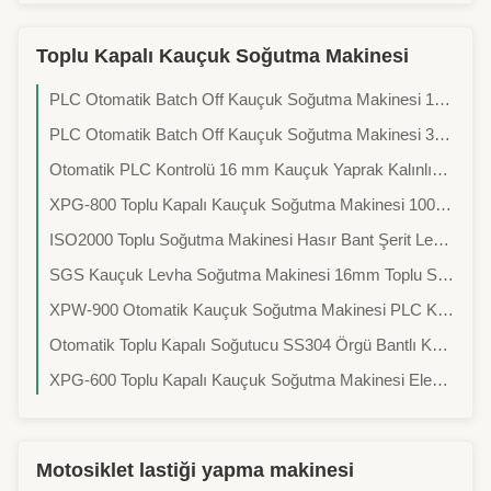
Toplu Kapalı Kauçuk Soğutma Makinesi
PLC Otomatik Batch Off Kauçuk Soğutma Makinesi 1000-1500m Asma Yüksekliği ve 3-16mm Kauçuk Yaprak Kalınlığı
PLC Otomatik Batch Off Kauçuk Soğutma Makinesi 3-16mm Kauçuk Yaprak Kalınlığı için 1000-2000m Asma Yüksekliği ile
Otomatik PLC Kontrolü 16 mm Kauçuk Yaprak Kalınlığı için Elektrikli Süren Batch Off Kauçuk Soğutma Makinesi
XPG-800 Toplu Kapalı Kauçuk Soğutma Makinesi 1000mm PLC Kauçuk Levha Toplu Kapalı Makinesi
ISO2000 Toplu Soğutma Makinesi Hasır Bant Şerit Levha Kauçuk Soğutma Makinesi
SGS Kauçuk Levha Soğutma Makinesi 16mm Toplu Soğutucu Kauçuk Bileşik Film
XPW-900 Otomatik Kauçuk Soğutma Makinesi PLC Kontrollü Kauçuk Parti Kapama Makinesi
Otomatik Toplu Kapalı Soğutucu SS304 Örgü Bantlı Kauçuk Toplu Kapalı Soğutma Makinesi ISO2000
XPG-600 Toplu Kapalı Kauçuk Soğutma Makinesi Elektrikli PLC Toplu Kapalı Makinesi
Motosiklet lastiği yapma makinesi