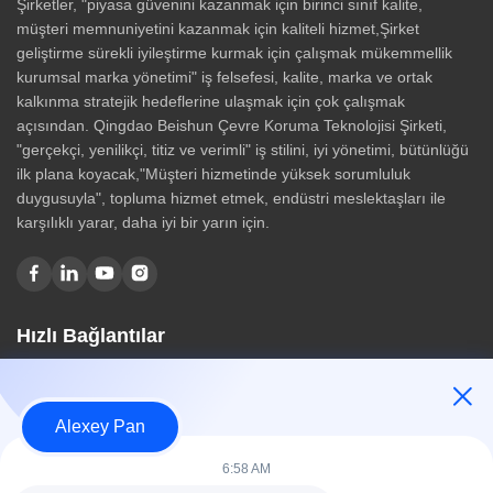
Şirketler, "piyasa güvenini kazanmak için birinci sınıf kalite,
müşteri memnuniyetini kazanmak için kaliteli hizmet,Şirket
geliştirme sürekli iyileştirme kurmak için çalışmak mükemmellik
kurumsal marka yönetimi" iş felsefesi, kalite, marka ve ortak
kalkınma stratejik hedeflerine ulaşmak için çok çalışmak
açısından. Qingdao Beishun Çevre Koruma Teknolojisi Şirketi,
"gerçekçi, yenilikçi, titiz ve verimli" iş stilini, iyi yönetimi, bütünlüğü
ilk plana koyacak,"Müşteri hizmetinde yüksek sorumluluk
duygusuyla", topluma hizmet etmek, endüstri meslektaşları ile
karşılıklı yarar, daha iyi bir yarın için.
Hızlı Bağlantılar
Ev
Hakkımızda
Alexey Pan
Ürünler
Bize Ulaşın
6:58 AM