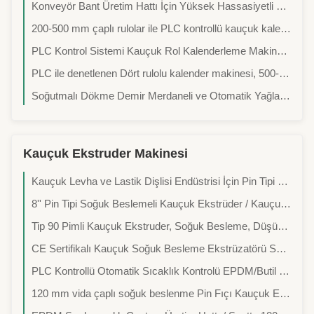
Konveyör Bant Üretim Hattı İçin Yüksek Hassasiyetli Dört Rulo Kauçuk Levha Kalenderleme Makinesi
200-500 mm çaplı rulolar ile PLC kontrollü kauçuk kalenderleme makinesi
PLC Kontrol Sistemi Kauçuk Rol Kalenderleme Makinesi Etkili hassas işleme
PLC ile denetlenen Dört rulolu kalender makinesi, 500-2000 mm genişliğinde iki taraflı kaplama için
Soğutmalı Dökme Demir Merdaneli ve Otomatik Yağlama Sistemli Elektrikli Nip Ayarlı Dört Merdaneli Kalender
Kauçuk Ekstruder Makinesi
Kauçuk Levha ve Lastik Dişlisi Endüstrisi İçin Pin Tipi ve Pin Namlulu Soğuk Beslemeli Ekstrüderler
8'' Pin Tipi Soğuk Beslemeli Kauçuk Ekstrüder / Kauçuk Levha, Lastik Diş Açma Ekstrüderi
Tip 90 Pimli Kauçuk Ekstruder, Soğuk Besleme, Düşük Enerji Tüketimi, Sorunsuz Satış Sonrası Servis.
CE Sertifikalı Kauçuk Soğuk Besleme Ekstrüzatörü Saatlik Kapasitesi 200kg/Saat
PLC Kontrollü Otomatik Sıcaklık Kontrolü EPDM/Butil Kauçuk/NR Soğuk Besleme Ekstrüder
120 mm vida çaplı soğuk beslenme Pin Fıçı Kauçuk Ekstrüder Makinesi, saatte 60-150 kg üretim kapasitesi ile