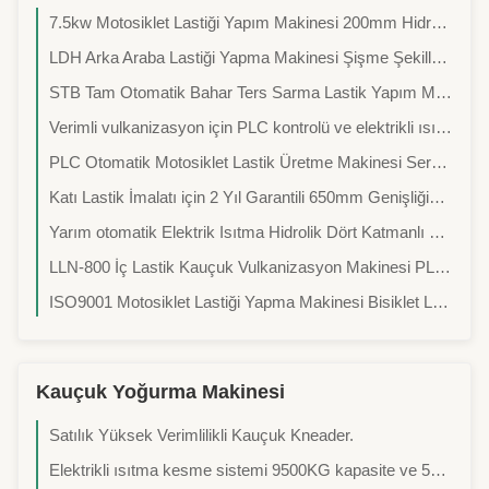
7.5kw Motosiklet Lastiği Yapım Makinesi 200mm Hidrolik Lastik Kürleme Presi
LDH Arka Araba Lastiği Yapma Makinesi Şişme Şekillendirme Lastik Şekillendirme Makinesi
STB Tam Otomatik Bahar Ters Sarma Lastik Yapım Makinesi Motosiklet Lastik Üretimi için
Verimli vulkanizasyon için PLC kontrolü ve elektrikli ısıtma ile 4 katmanlı motosiklet lastiği sertleştirme presleri
PLC Otomatik Motosiklet Lastik Üretme Makinesi Servo Motorlu ve 2 Yıllık Garanti
Katı Lastik İmalatı için 2 Yıl Garantili 650mm Genişliğinde Otomatik Kontrollü Lastik Soğutma Makinesi
Yarım otomatik Elektrik Isıtma Hidrolik Dört Katmanlı Motosiklet Lastik Sertleme Pressi 380V/50Hz Güç ve 220V/380V/Kustomlaştırılmış Voltaj
LLN-800 İç Lastik Kauçuk Vulkanizasyon Makinesi PLC Bisiklet Lastiği Yapma Makinesi
ISO9001 Motosiklet Lastiği Yapma Makinesi Bisiklet Lastiği Vulkanizasyon Makinesi
Kauçuk Yoğurma Makinesi
Satılık Yüksek Verimlilikli Kauçuk Kneader.
Elektrikli ısıtma kesme sistemi 9500KG kapasite ve 55 L karıştırma kapasitesi ile kauçuk kneader makine