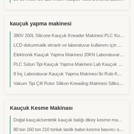
kauçuk yapma makinesi
380V 200L Silicone Kauçuk Kneader Makinesi PLC Kontrolü ile Yüksek Viskozitesi Silika Gel Karıştırma
LCD dokunmatik ekranlı ve laboratuvar kullanımı için 220V güç kaynağı olan bilgisayarlı servo kauçuk romometre
Elektronik Kauçuk Yapma Makinesi 20KN Laboratuvar Çekme Test Cihazı
PLC Sütun Tipi Kauçuk Yapma Makinesi Lab Kauçuk Vulkanize Pres Makinesi
8 İnç Laboratuvar Kauçuk Yapma Makinesi İki Rulo Kauçuk Bileşik Karıştırma Makinesi
Vakum Tipi Çift Rotor Silikon Kneading Makinesi Silikon Hamur Karıştırıcı
Kauçuk Kesme Makinası
Doğal kauçuk/sentetik kauçuk balığı dikey kesme makinesi
80 ton 160 ton 210 tonluk lastik balon kesme basıncı olan hidrolik dikey kauçuk kesme makinesi