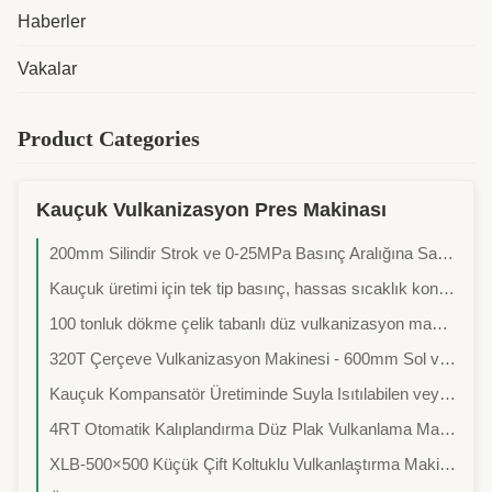
Haberler
Vakalar
Product Categories
Kauçuk Vulkanizasyon Pres Makinası
200mm Silindir Strok ve 0-25MPa Basınç Aralığına Sahip Otomatik Kauçuk Vulkanizasyon Pres Makinesi
Kauçuk üretimi için tek tip basınç, hassas sıcaklık kontrolü ve PLC kontrolü olan kauçuk vulkanize baskı makinesi
100 tonluk dökme çelik tabanlı düz vulkanizasyon makinesi - Kauçuk ayakkabı tabanları için sıcak basınçlı kalıplama makinesi - İki çalışma katmanı olan dört sütunlu tip
320T Çerçeve Vulkanizasyon Makinesi - 600mm Sol ve Sağ, 1700mm Ön ve Arka Manuel İtme-Çekme Kalıp Sıcak Pres Şekillendirme Makinesi
Kauçuk Kompansatör Üretiminde Suyla Isıtılabilen veya Soğutulabilen Sıcak Plakalı, Hidrolik Silindir Montajlı Dört Sütunlu Sıcak Pres Kalıplama Makinesi Kullanılmaktadır.
4RT Otomatik Kalıplandırma Düz Plak Vulkanlama Makinesi - Sıcak Baskı Makinesi - Tekdüze sıcaklıkla Hızlı Isıtma - Elektriksel Kontrol Kutusu tarafından Kontrol Edilen Sıcaklık - Özelleştirilebilir İşleme Mümkün
XLB-500×500 Küçük Çift Koltuklu Vulkanlaştırma Makinesi - Tek Duraklı Çift Birimli Kauçuk Sıcak Baskı - 50 Ton/80 Ton Çift Çaplı Düzlük Baskı