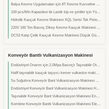
Balya Kesme Uygulamaları için 8T Kesme Kuvvetine Sahip Hidrolik Otomatik Kauçuk Kesme Makinesi
100 pcs/Min Kapasitesi ile Lastik tüp ve şeritler için Yüksek Hızlı Otomatik Kauçuk Kesme Makinesi
Hidrolik Kauçuk Kesme Makinesi XQL Serisi Tek Pistonlu ve Kauçuk Bale Kesimi için Otomatik Kontrolü
220V 160 Ton Basınç Dikey Kesme Kauçuk Makinesi Doğal Kauçuk Sintetik Kauçuk Kesmek İçin
DC53 Kalıp Çelik Kauçuk Kesme Makinesi Düşük Gürültülü ve Temiz Kesme
Konveyör Bantlı Vulkanizasyon Makinesi
Endüstriyel Onarım için 2.0Mpa Basınçlı Taşınabilir Otomatik Taşıyıcı Kemeri Vulkanlaştırma Makinesi
Hafif taşınabilir kauçuk taşıyıcı kemer vulkanize makinesi 800 mm kemer genişliği 900 mm iplik uzunluğu ve 12 PCS kiriş miktarı ile
Su Soğutma Konveyör Bant Vulkanizasyon Makinesi Otomatik Konveyör Bant Birleştirme Makinesi
Endüstriyel Konveyör Bant Vulkanizasyon Makinesi Hava Soğutmalı Konveyör Bant Sıcak Eklem Makinesi
Taşınabilir Konveyör Bant Vulkanizasyon Makinesi Endüstriyel Konveyör Bant Ekleme Makinesi
Kombine Konveyör Bantlı Vulkanizasyon Makinesi Elektrikli Konveyör Bantlı Sıcak Eklem Makinesi