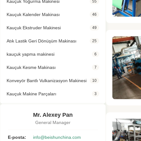
Kauçuk Yoğurma Makinesi
55
Kauçuk Kalender Makinası
46
Kauçuk Ekstruder Makinesi
49
Atık Lastik Geri Dönüşüm Makinası
25
kauçuk yapma makinesi
6
Kauçuk Kesme Makinası
7
Konveyör Bantlı Vulkanizasyon Makinesi
10
Kauçuk Makine Parçaları
3
Mr. Alexey Pan
General Manager
E-posta:
info@beishunchina.com