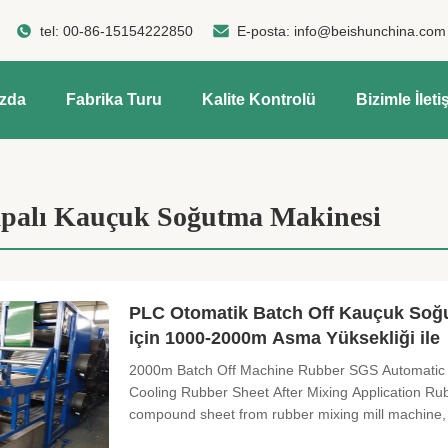
tel:
00-86-15154222850
E-posta:
info@beishunchina.com
ızda
Fabrika Turu
Kalite Kontrolü
Bizimle İleti
palı Kauçuk Soğutma Makinesi
PLC Otomatik Batch Off Kauçuk Soğu
için 1000-2000m Asma Yüksekliği ile
2000m Batch Off Machine Rubber SGS Automatic B
Cooling Rubber Sheet After Mixing Application Rub
compound sheet from rubber mixing mill machine, 