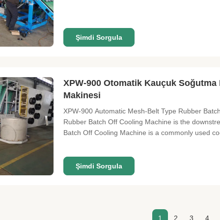
Şimdi Sorgula
XPW-900 Otomatik Kauçuk Soğutma M
Makinesi
XPW-900 Automatic Mesh-Belt Type Rubber Batch O
Rubber Batch Off Cooling Machine is the downstrea
Batch Off Cooling Machine is a commonly used cool
Şimdi Sorgula
1
2
3
4