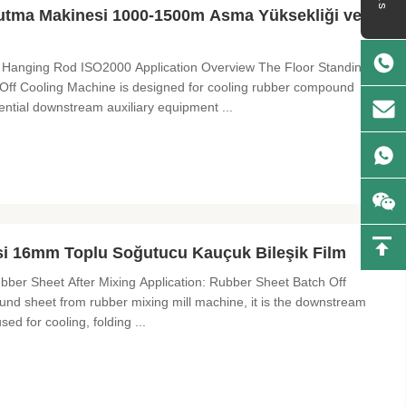
tma Makinesi 1000-1500m Asma Yüksekliği ve 3-
 Hanging Rod ISO2000 Application Overview The Floor Standing
f Cooling Machine is designed for cooling rubber compound
ential downstream auxiliary equipment ...
 16mm Toplu Soğutucu Kauçuk Bileşik Film
ber Sheet After Mixing Application: Rubber Sheet Batch Off
und sheet from rubber mixing mill machine, it is the downstream
sed for cooling, folding ...