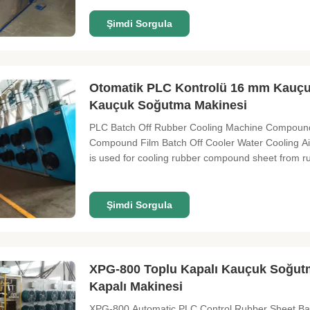
Şimdi Sorgula
Otomatik PLC Kontrolü 16 mm Kauçuk Y
Kauçuk Soğutma Makinesi
PLC Batch Off Rubber Cooling Machine Compound 
Compound Film Batch Off Cooler Water Cooling Ai
is used for cooling rubber compound sheet from rub
Şimdi Sorgula
XPG-800 Toplu Kapalı Kauçuk Soğu
Kapalı Makinesi
XPG-800 Automatic PLC Control Rubber Sheet Batc