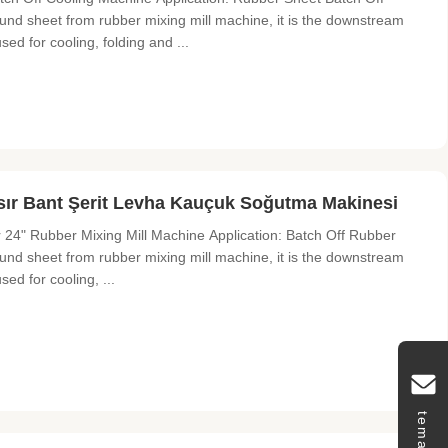
und sheet from rubber mixing mill machine, it is the downstream
used for cooling, folding and ...
ır Bant Şerit Levha Kauçuk Soğutma Makinesi
 24" Rubber Mixing Mill Machine Application: Batch Off Rubber
und sheet from rubber mixing mill machine, it is the downstream
sed for cooling, ...
temas