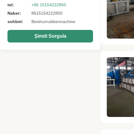
tel:
+86 15154222850
Naber:
8615154222850
sohbet:
Beishunrubbermachine
Şimdi Sorgula