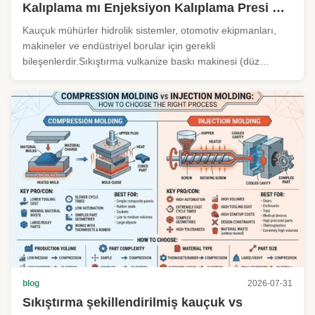
Kalıplama mı Enjeksiyon Kalıplama Presi mi
Daha İyi?
Kauçuk mühürler hidrolik sistemler, otomotiv ekipmanları,
makineler ve endüstriyel borular için gerekli
bileşenlerdir.Sıkıştırma vulkanize baskı makinesi (düz
vulkanize makinesi)ya daLastik enjeksiyon vulkanize baskı.
Bu iki ana akım kalıplama teknolojisi üretim verimliliği, ürün
doğruluğu, kalıp ...
blog
2026-07-31
Sıkıştırma şekillendirilmiş kauçuk vs