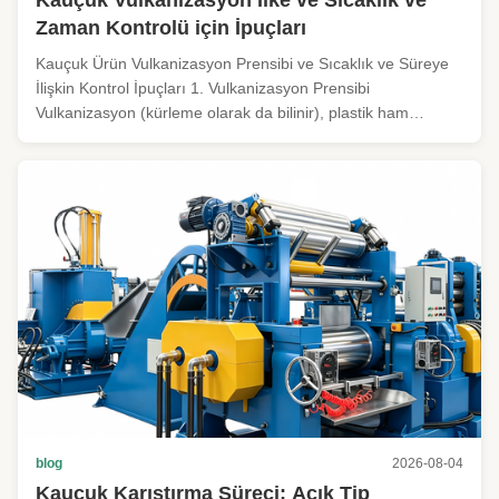
Zaman Kontrolü için İpuçları
Kauçuk Ürün Vulkanizasyon Prensibi ve Sıcaklık ve Süreye
İlişkin Kontrol İpuçları 1. Vulkanizasyon Prensibi
Vulkanizasyon (kürleme olarak da bilinir), plastik ham
kauçuğu elastik bitmiş kauçuğa dönüştüren temel üretim
işlemidir. Isı ve basınç uygulandığında, vulkanizasyon
maddeleri doğrusal kauçuk ...
blog
2026-08-04
Kauçuk Karıştırma Süreci: Açık Tip