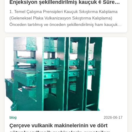
Enjeksiyon şekillendirilmiş kauçuk ¢ Süreç
farklılıkları
1. Temel Çalışma Prensipleri Kauçuk Sıkıştırma Kalıplama
(Geleneksel Plaka Vulkanizasyon Sıkıştırma Kalıplama)
Önceden tartılmış ve önceden şekillendirilmiş ham kauçuk
blokları, açık ısıtılmış bir kalıp boşluğuna elle yerleştirilir.
Kalıp basınç altında kapanır; kauçuk akar ve sıkıştırma
altında bo...
blog
2026-06-17
Çerçeve vulkanik makinelerinin ve dört