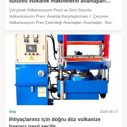
sütunlu vulkanik makinelerin avantajları
nelerdir?
Çerçeveli Vulkanizasyon Presi ve Dört Sütunlu
Vulkanizasyon Presi: Avantaj Karşılaştırması I. Çerçeve
Vulkanizasyon Pres Çekirdeği Avantajları Avantajları: Son
derece yüksek sertlik, minimum tabla deformasyonu.
Entegre kaynaklı çelik plaka çerçevesi, eşit gerilim dağılımı
sağlayarak, yüksek basınçlı ...
blog
2026-06-17
İhtiyaçlarınız için doğru düz vulkanize
basıncı nasıl seçilir