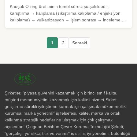
Kauçuk O-ring üretiminin temel süreci şu şekildedir:
karıştırma → kalıplama (sıkıştırma kalıplama / enjeksiyon
kalıplama) → vulkanizasyon → işlem sonrası → inceleme.
Bunlar arasında vulkanizasyon çapraz bağlanması, fiziksel
özellikleri belirleyen anahtar adımdır. Hammadde hazırlama
ve karıştırma ...
1
2
Sonraki
Şirketler, "piyasa güvenini kazanmak için birinci sınıf kalite,
müşteri memnuniyetini kazanmak için kaliteli hizmet,Şirket
geliştirme sürekli iyileştirme kurmak için çalışmak mükemmellik
kurumsal marka yönetimi" iş felsefesi, kalite, marka ve ortak
kalkınma stratejik hedeflerine ulaşmak için çok çalışmak
açısından. Qingdao Beishun Çevre Koruma Teknolojisi Şirketi,
"gerçekçi, yenilikçi, titiz ve verimli" iş stilini, iyi yönetimi, bütünlüğü