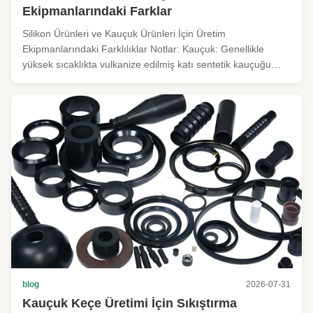
Ekipmanlarındaki Farklar
Silikon Ürünleri ve Kauçuk Ürünleri İçin Üretim
Ekipmanlarındaki Farklılıklar Notlar: Kauçuk: Genellikle
yüksek sıcaklıkta vulkanize edilmiş katı sentetik kauçuğu
(NR doğal kauçuk, SBR, NBR, EPDM, CR neopren vb.) ifade
eder. Silikon: Normalde Yüksek Sıcaklıkta Vulkanize Edilmiş
Katı Silikon Kauçuk ...
blog
2026-07-31
Kauçuk Keçe Üretimi İçin Sıkıştırma