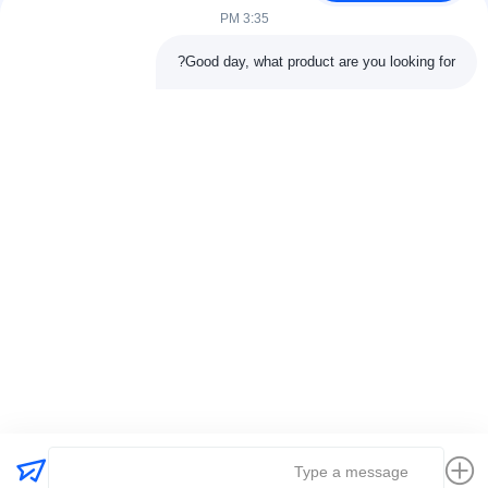
اتصل بنا
3:35 PM
فئات
Good day, what product are you looking for?
آلة ضغط الكبريت المطاطية
آلة خلط المطاط
آلة تبريد المطاط الدفعة
آلة صنع إطارات الدراجات النارية
آلة عجن المطاط
اتصل بنا
هاتف: 00-86-15154222850
بريد إلكتروني:
info@beishunchina.com
إضافة إضافة: 338 طريق مينغسي، حي هوانغداو، تشينغداو الصين،
الرمز البريدي: 266400
Copyright © 2022-2026 Qingdao Beishun Environmental Protection
Technology Co.,Ltd. . كل الحقوق محفوظة. |
خريطة الموقع