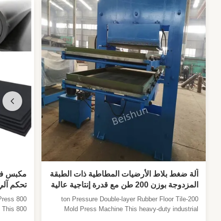
آلة ضغط بلاط الأرضيات المطاطية ذات الطبقة
المزدوجة بوزن 200 طن مع قدرة إنتاجية عالية
تحكم آلي PLC لتصنيع صفائح مطاط
للقالب
 Press
200-ton Pressure Double-layer Rubber Floor Tile
 This 800
Mold Press Machine This heavy-duty industrial
 specially
press is designed for high-volume production of