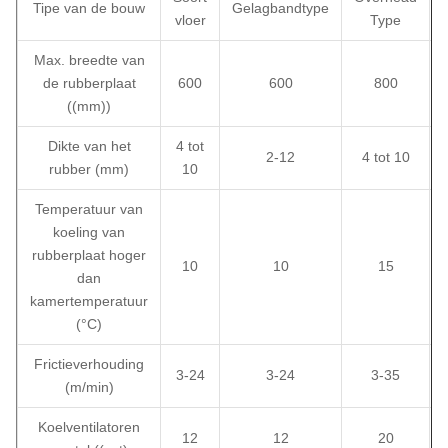
Tipe van de bouw
Gelagbandtype
vloer
Type
Max. breedte van
de rubberplaat
600
600
800
((mm))
Dikte van het
4 tot
2-12
4 tot 10
rubber (mm)
10
Temperatuur van
koeling van
rubberplaat hoger
10
10
15
dan
kamertemperatuur
(°C)
Frictieverhouding
3-24
3-24
3-35
(m/min)
Koelventilatoren
12
12
20