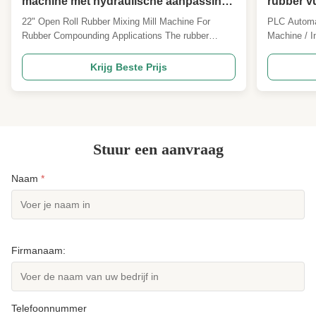
machine met hydraulische aanpassing
rubber vu
en stock blender
rubber 
22" Open Roll Rubber Mixing Mill Machine For
PLC Automa
Rubber Compounding Applications The rubber
Machine / I
mixing mill machine is widely used in the milling
rubber insu
process of rubbers and rubber products. This
specialized
Krijg Beste Prijs
machine is primarily used for mixing raw rubber,
insulation 
rubber compounds, thermoplastic materials, or
Vulcanizati
ethylene-vinyl acetate ...
sulfur or ...
Stuur een aanvraag
Naam
*
Firmanaam:
Telefoonnummer