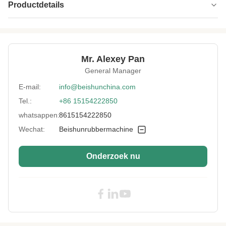
Productdetails
Type Of
Stainless Steel Mesh-belt Type
Construction:
Automatic Grade:
Automatisch
Mr. Alexey Pan
General Manager
Condition:
Nieuw
E-mail:
info@beishunchina.com
After-Sales
Ingenieurs beschikbaar aan de
Service Provided:
dienstmachines overzee, Geen verleende
Tel.:
+86 15154222850
dienst overzee, Onlineondersteu
whatsappen:
8615154222850
Driven Type:
elektrisch
Wechat:
Beishunrubbermachine
Warranty:
2 jaar
Onderzoek nu
High Light:
Xpw-600 Partij van Rubber Koelmachine
ISO
,
SGS Partij van Rubber Koelmachine
,
De Partij van roestvrij staalmesh belt van
Koelere ISO