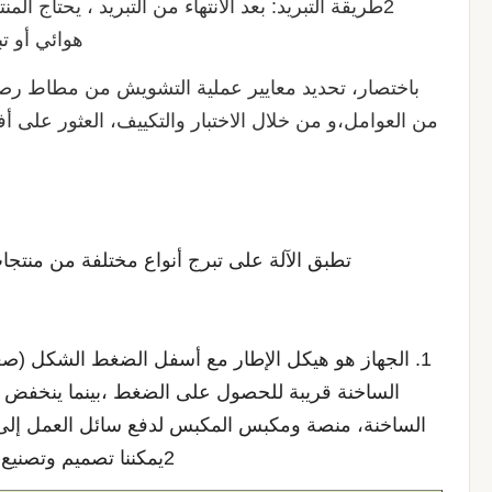
2طريقة التبريد: بعد الانتهاء من التبريد ، يحتاج ال
هوائي أو تب
باختصار، تحديد معايير عملية التشويش من مطاط رص
من العوامل،و من خلال الاختبار والتكييف، العثور على أف
تطبق الآلة على تبرج أنواع مختلفة من منتجات
1. الجهاز هو هيكل الإطار مع أسفل الضغط الشكل (ص
الساخنة قريبة للحصول على الضغط ،بينما ينخفض 
الساخنة، منصة ومكبس المكبس لدفع سائل العمل إلى 
2يمكننا تصميم وتصنيع جميع أنواع الآلات المطاطية غير القياسية وفقا لمتطلبات العملاء