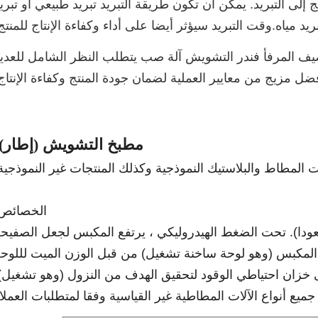
منتج إلى التبريد. يمكن أن تكون طريقة التبريد تبريد طبيعي أو تبري
ريد مياه.وقت التبريد سيؤثر أيضا على أداء وكفاءة الإنتاج للمنتج
يف المرفأ فندر التشويش آلة صب يتطلب النظر الشامل للعدي
ضل مزيج من معايير العملية لضمان جودة المنتج وكفاءة الإنتاج
مطبخ التشويش (إطار):
 المطاط والبلاستيك النموذجية وكذلك المنتجات غير النموذجية
الخصائص:
عودا). تحت الضغط الهيدروليكي ، يرتفع المكبس لجعل الصفيح
المكبس (وهو لوحة ساخنة تشغيل) من قبل الوزن الميت لللوح
خزان احتياطي الوقود لتحقيق الهدف من النزول (وهو تشغيل)