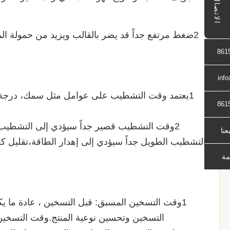
الاتصال
2ضغط مرتفع جداً قد يضر بالقالب ويزيد من حمولة 
861
inf
1يعتمد وقت التشطيب على عوامل مثل سمك، درجة ا
861
2وقت التشطيب قصير جداً سيؤدي إلى التشطيب غ
بعنا
التشطيب الطويل جداً سيؤدي إلى إهدار الطاقة،تقليل ك
مة
1وقت التسخين المسبق: قبل التسخين ، عادة ما ي
التسخين وتحسين نوعية المنتج.وقت التسخين