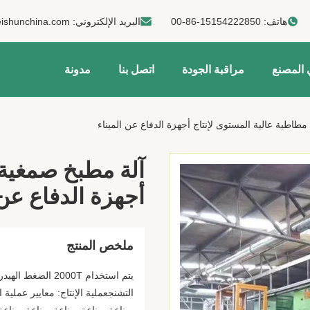
هاتف:
00-86-15154222850
البريد الإلكتروني:
ishunchina.com
 المصنع
مراقبة الجودة
اتصل بنا
مدونة
طاطية عالية المستوى لإنتاج أجهزة الدفاع عن الميناء
آلة مطبخ صمغية 
أجهزة الدفاع عن 
ملخص المنتج
يتم استخدام 2000T
التشنجعملية الإنتاج: معايير عمل