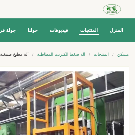
المنزل
المنتجات
فيديوهات
حولنا
جولة في
مسكن
/
المنتجات
/
آلة ضغط الكبريت المطاطية
/
آلة مطبخ صمغية م