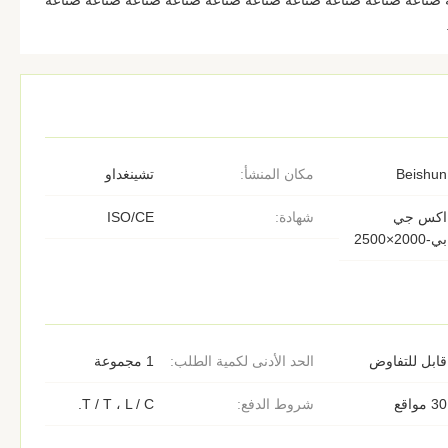
 صناعة صناعة صناعة صناعة صناعة صناعة صناعة صناعة صناعة صناعة
Beishun
مكان المنشأ:
تشينغداو
اكس جي
شهادة:
ISO/CE
بي-2000×2500
قابل للتفاوض
الحد الأدنى لكمية الطلب:
1 مجموعة
30 مواقع
شروط الدفع:
T / T ، L / C.