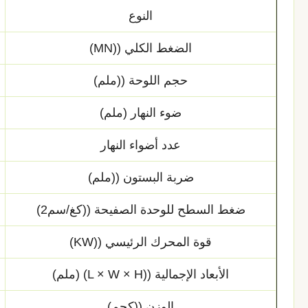
النوع
الضغط الكلي ((MN)
حجم اللوحة ((ملم)
ضوء النهار (ملم)
عدد أضواء النهار
ضربة البستون ((ملم)
ضغط السطح للوحدة الصفيحة ((كغ/سم2)
قوة المحرك الرئيسي ((KW)
الأبعاد الإجمالية ((L × W × H) (ملم)
الوزن ((كجم)