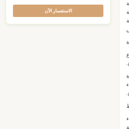
ة
الاستفسار الآن
ة
ة
ص
وع
.
ة
ء
.
لء
ة