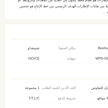
طارات هو نظام معقد يتكون من العديد من المعدات والروابط. تم
 من نفايات الإطارات.الهدف الرئيسي من خط الإنتاج هو تحسين
...
Beish
مكان المنشأ:
تشينغداو
WPD-5
شهادة:
ISO/CE
بل للتفاوض
الحد الأدنى لكمية الطلب:
1 مجموعة
اقع
شروط الدفع:
T/T,L/C