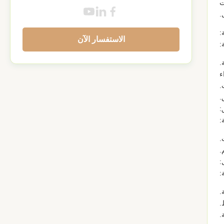
ت
.
الاستفسار الآن
:
.
ء
.
.
:
.
:
.
.
.