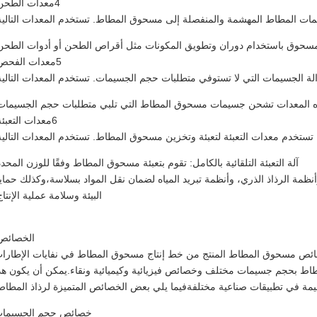
4معدات الطحن:
 المطاط المهشمة والمنفصلة إلى مسحوق المطاط. تستخدم المعدات التالية
سحوق باستخدام دوران وتطويق المكونات مثل أقراص الطحن أو أدوات الطحن
5معدات الفحص:
لجسيمات التي لا تستوفي متطلبات حجم الجسيمات. تستخدم المعدات التالية
هذه المعدات تشحن جسيمات مسحوق المطاط التي تلبي متطلبات حجم الجسيمات
6معدات التعبئة:
تستخدم معدات التعبئة لتعبئة وتخزين مسحوق المطاط. تستخدم المعدات التالية
آلة التعبئة التلقائية بالكامل: تقوم بتعبئة مسحوق المطاط وفقًا للوزن المحدد
نظمة الرذاذ الذري، وأنظمة تبريد المياه لضمان نقل المواد بسلاسة،وكذلك حماي
البيئة وسلامة عملية الإنتاج
الخصائص
ئص مسحوق المطاط المنتج من خط إنتاج مسحوق المطاط في نفايات الإطارا
اط بحجم جسيمات مختلف وخصائص فيزيائية وكيميائية ونقاء.يمكن أن يكون هذ
مة في تطبيقات صناعية مختلفةفيما يلي بعض الخصائص المتميزة لرذاذ المطاط
خصائص حجم الجسيما