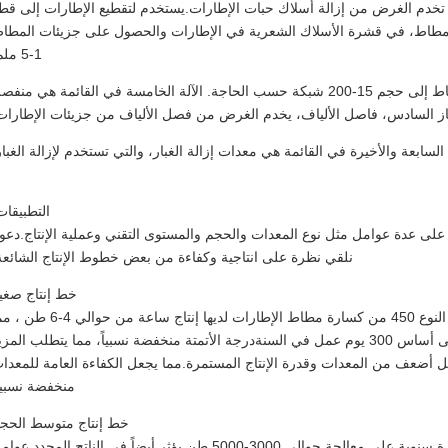
تي تخدم الغرض من إزالة أسلاك حبات الإطارات.يستخدم لتقطيع الإطارات إلى قط
لة الثالثة، طاحونة المطاط، في قشرة الأسلاك الشعرية في الإطارات والحصول على جزيئات المطا
1-5 ملم.
الآلة الرابعة، آلة طحن المطاط تستخدم في طحن المطاط إلى حجم 15-200 شبكة حسب الحاجة. الآلة الخامسة في القائمة هي من
از السادس، فاصل الألياف، يخدم الغرض من فصل الألياف من جزيئات الإطارات
 السابعة والأخيرة في القائمة هي معدات إزالة الغبار، والتي تستخدم لإزالة الغبار
التطبيقات
على عدة عوامل مثل نوع المعدات والحجم والمستوى التقني وعملية الإنتاج.دعون
نلقي نظرة على انتاجية وكفاءة من بعض خطوط الإنتاج الشائعة
خط إنتاج صغي
خطوط إنتاج مسحوق مطاط الإطارات النفايات الصغيرة مثل وحدة النوع 450 من كسارة مطاط الإطارات لديها إنتاج ساعة من
يؤدي إلى إنتاج سنوي من حوالي 1،500 طن.500 طن عند حسابها على أساس 300 يوم عمل في السنةدرجة الأتمتة منخفضة نسبياً، مما يتطلب الم
مل أضعف من المعدات وقدرة الإنتاج المستمرة.مما يجعل الكفاءة العامة للمعدا
منخفضة نسبياً
خط إنتاج متوسط الحج
خطوط إنتاج مسحوق مطاط الإطارات المتوسطة الحجم لديها قدرة سنوية على معالجة حوالي 3000-5000 طن.يؤثر أيضاً في الناتج المحدد 