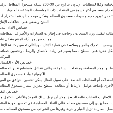
أحجام مختلفة للجزيئات: يمكن معالجة مسحوق المطاط إلى شباك مختلفة وفقًا لمتطلبات الإنتاج ، تتراوح بين 30-200 شبكة.مسحوق المطاط 
دام مسحوق أكثر قسوة في المنتجات ذات المواصفات المنخفضة أو مواد البناء
 تضمن توزيع حجم جسيمات مسحوق المطاط بشكل موحد.هذا يدعم استقرار أدا
المنتج ويقضي على اختلافات الإنتاج
خصائص الأداء البدن
 مثالية لتقليل وزن المنتجات ، وخاصة في إطارات السيارات والأطراف المطاطية 
مما يحسن من أداء المنتج بشكل عام
سمح بالتحرك والمزج بسلاسة في عملية الإنتاج ، وبالتالي تحسين كفاءة الإنتاج
 حفرة على السطح ، مما يسهم في زيادة الالتصاق والربط ، وتحسين خصائ
المركب
خصائص الأداء الكيميائ
 والمواد المضافة، ومنتجات الشيخوخة، والتي تتفاعل وتستطيع تغيير الخصائ
الكيميائية وأداء مسحوق المطاط
عدلات أو المعالجات الخاصة. على سبيل المثال،يمكن تحسين التوافق مع الموا
لأخرى بإضافة عوامل الارتباط أو بمعالجة السطح لتعزيز انتشار مسحوق المطاط
خصائص النقا
لإطارات النفايات عالية الجودة يمكن أن تزيل سلك الفولاذ والألياف بالكامل م
ات ، مما يؤدي إلى مسحوق مطاط عالي النقاء ،المساهمة في تحسين جودة المنتج
لفصل الصارمة تزيل الغبار والتربة وغيرها من الشوائب من مسحوق المطاط ، مم