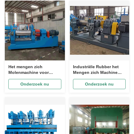
Het mengen zich
Industriële Rubber het
Molenmachine voor
Mengen zich Machine
Rubberverwerking met de
met PLC
Structuur van de
Controlesysteem en v-
Onderzoek nu
Onderzoek nu
Gietijzerrol
Riem Rolaandrijving