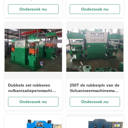
Cilinderslag
Persmachine PLC
Professioneel Type
Dubbele Rubber
Onderzoek nu
Onderzoek nu
Hydraulische
Vulkaniserende Pers
Dubbele set rubberen
250T de rubberplc van de
vulkanisatiepersmachine
Vulcaniseermachinemachine
PLC-besturing
Hydraulische
Rubbervulcanisator
Persmachine voor
Onderzoek nu
Onderzoek nu
Rubber Vormen