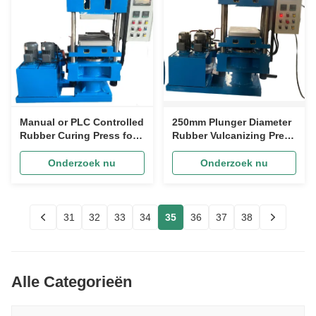
Manual or PLC Controlled
250mm Plunger Diameter
Rubber Curing Press for
Rubber Vulcanizing Press
Versatile Production
Machine with Manual
Needs
Operation and 57.6kw×2
Onderzoek nu
Onderzoek nu
Heating Power
31
32
33
34
35
36
37
38
Alle Categorieën