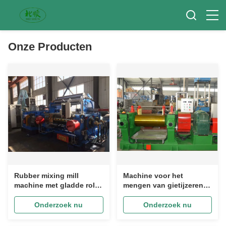
Onze Producten
Rubber mixing mill
Machine voor het
machine met gladde rol
mengen van gietijzeren
koeling plc
rubber watergekoeld met
besturingssysteem
V-band aandrijving
Onderzoek nu
Onderzoek nu
150mm rolruimte