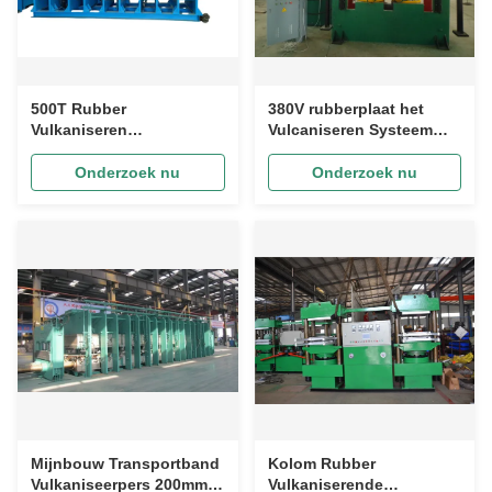
500T Rubber
380V rubberplaat het
Vulkaniseren
Vulcaniseren Systeem
Persmachine Roltrap
met Temperatuurwaaier 0-
Leuning Rubber
300℃
Onderzoek nu
Onderzoek nu
Hydraulische Pers
Mijnbouw Transportband
Kolom Rubber
Vulkaniseerpers 200mm
Vulkaniserende