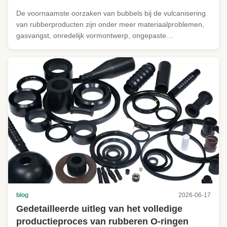
rubberproducten
De voornaamste oorzaken van bubbels bij de vulcanisering
van rubberproducten zijn onder meer materiaalproblemen,
gasvangst, onredelijk vormontwerp, ongepaste
vulcaniseringsparameters, formulefouten,en slechte
hechting tussen rubber en metaalOplossingen vereisen een
alomvattende aanpak die de ...
blog
2026-06-17
Gedetailleerde uitleg van het volledige
productieproces van rubberen O-ringen