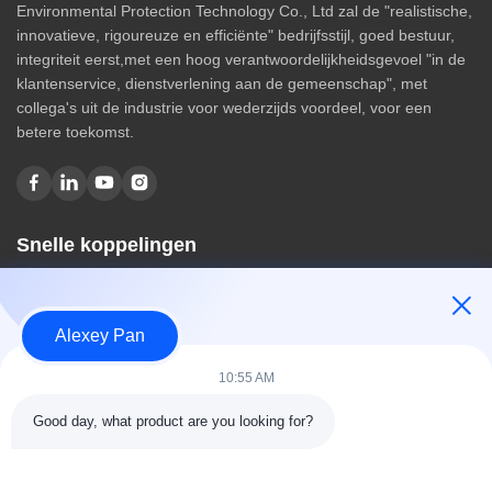
Environmental Protection Technology Co., Ltd zal de "realistische,
innovatieve, rigoureuze en efficiënte" bedrijfsstijl, goed bestuur,
integriteit eerst,met een hoog verantwoordelijkheidsgevoel "in de
klantenservice, dienstverlening aan de gemeenschap", met
collega's uit de industrie voor wederzijds voordeel, voor een
betere toekomst.
Snelle koppelingen
Huis
Over ons
Alexey Pan
producten
Contacteer ons
10:55 AM
Categorieën
Good day, what product are you looking for?
Rubberen vulcaniseerpersmachine
Rubber het Mengen zich Molenmachine