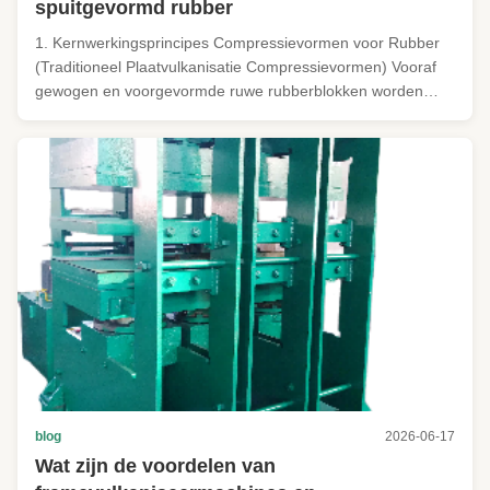
spuitgevormd rubber
1. Kernwerkingsprincipes Compressievormen voor Rubber
(Traditioneel Plaatvulkanisatie Compressievormen) Vooraf
gewogen en voorgevormde ruwe rubberblokken worden
handmatig in een open verwarmde matrijsgeul geplaatst. De
matrijs sluit onder druk; rubber vloeit en vult de geul onder
compressie. ...
blog
2026-06-17
Wat zijn de voordelen van