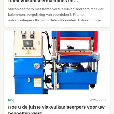
framevulkaniseermachines en
vulkaniseermachines met vier kolommen?
Vulcaniseerpers met frame versus vulkaniseerpers met vier
kolommen: vergelijking van voordelen I. Frame-
vulkanisatiepers Kernvoordelen Voordelen: Extreem hoge
stijfheid, minimale tafelvervorming. Het integrale gelaste
stalen frame zorgt voor een gelijkmatige
spanningsverdeling, waardoor het ...
blog
2026-06-17
Hoe u de juiste vlakvulkaniseerpers voor uw
behoeften kiest