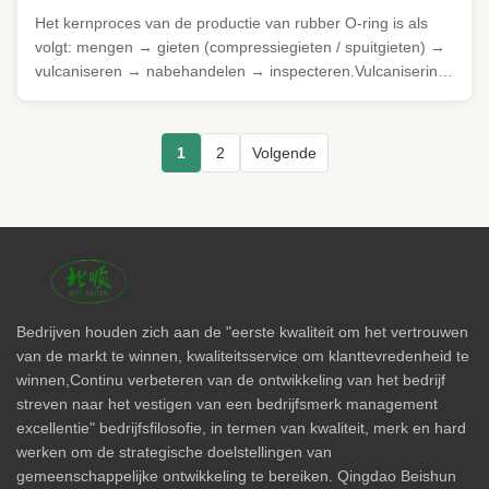
Het kernproces van de productie van rubber O-ring is als
volgt: mengen → gieten (compressiegieten / spuitgieten) →
vulcaniseren → nabehandelen → inspecteren.Vulcanisering
cross-linking is de belangrijkste stap die de fysische
eigenschappen bepaalt. Voorbereiding en menging van
grondstoffen Ontwerp ...
1
2
Volgende
Bedrijven houden zich aan de "eerste kwaliteit om het vertrouwen
van de markt te winnen, kwaliteitsservice om klanttevredenheid te
winnen,Continu verbeteren van de ontwikkeling van het bedrijf
streven naar het vestigen van een bedrijfsmerk management
excellentie" bedrijfsfilosofie, in termen van kwaliteit, merk en hard
werken om de strategische doelstellingen van
gemeenschappelijke ontwikkeling te bereiken. Qingdao Beishun