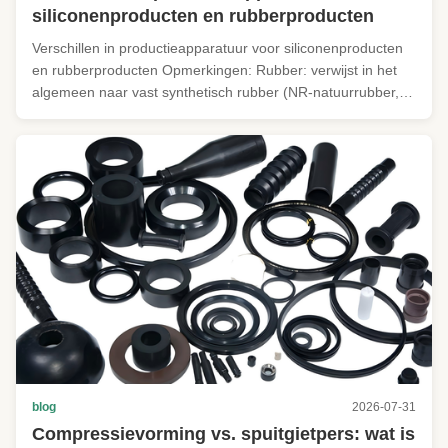
siliconenproducten en rubberproducten
Verschillen in productieapparatuur voor siliconenproducten
en rubberproducten Opmerkingen: Rubber: verwijst in het
algemeen naar vast synthetisch rubber (NR-natuurrubber,
SBR, NBR, EPDM, CR-neopreen, enz.) gevulcaniseerd bij
hoge temperatuur.Normaal verdeeld in hoogtemperatuur
gevulcaniseerde vaste ...
blog
2026-07-31
Compressievorming vs. spuitgietpers: wat is